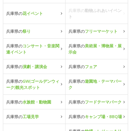
兵庫県の
動物ふれあいイベン
兵庫県の
花イベント
ト
兵庫県の
祭り
兵庫県の
フリーマーケット
兵庫県の
コンサート・音楽関
兵庫県の
美術展・博物展・展
連イベント
示会
兵庫県の
演劇・講演会
兵庫県の
フェア
兵庫県の
GW(ゴールデンウィ
兵庫県の
遊園地・テーマパー
ーク)観光スポット
ク
兵庫県の
水族館・動物園
兵庫県の
フードテーマパーク
兵庫県の
工場見学
兵庫県の
キャンプ場・BBQ場