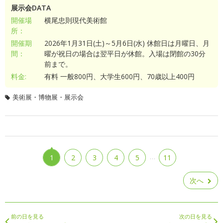
展示会DATA
開催場
横尾忠則現代美術館
所：
開催期
2026年1月31日(土)～5月6日(水) 休館日は月曜日、月
間：
曜が祝日の場合は翌平日が休館。入場は閉館の30分
前まで。
料金:
有料 一般800円、大学生600円、70歳以上400円
美術展・博物展・展示会
…
1
2
3
4
5
11
次へ
前の日を見る
次の日を見る