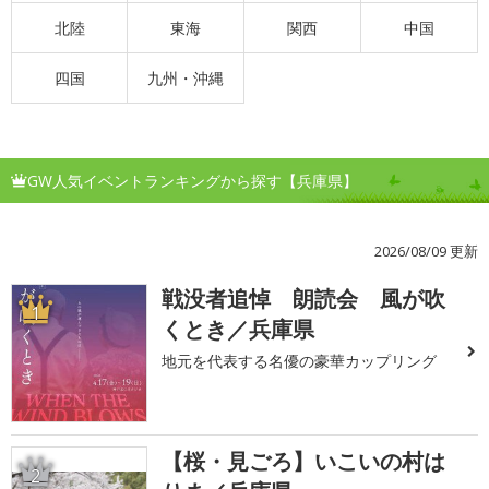
北陸
東海
関西
中国
四国
九州・沖縄
GW人気イベントランキングから探す【兵庫県】
2026/08/09 更新
戦没者追悼 朗読会 風が吹
1
くとき／兵庫県
地元を代表する名優の豪華カップリング
【桜・見ごろ】いこいの村は
2