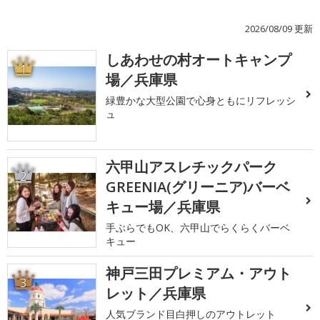
2026/08/09 更新
しあわせの村オートキャンプ
1
場／兵庫県
緑豊かな大型公園で心身ともにリフレッシ
ュ
六甲山アスレチックパーク
2
GREENIA(グリーニア)バーベ
キュー場／兵庫県
手ぶらでもOK、六甲山でらくらくバーベ
キュー
神戸三田プレミアム・アウト
3
レット／兵庫県
人気ブランド目白押しのアウトレット