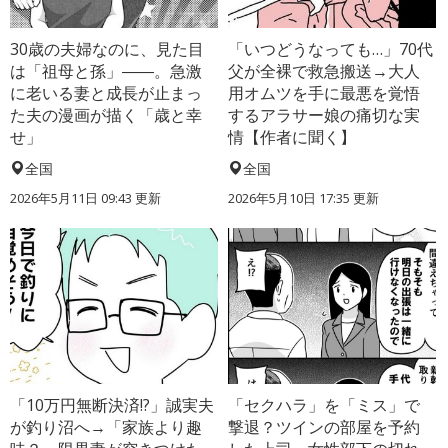
30歳の夫婦なのに、見た目
「いつどうなっても…」70代
は「祖母と孫」――。急激
父が全裸で救急搬送→大人
に老いる妻と成長が止まっ
用オムツを手に最悪を覚悟
た夫の漫画が描く「歳と幸
するアラサー娘の痛切な実
せ」
情【作者に聞く】
全国
全国
2026年5月11日 09:43 更新
2026年5月10日 17:35 更新
「10万円無断決済!?」誠実夫
「セクハラ」を「ミス」で
が釣り沼へ→「家族より趣
撃退？ツインの部屋を予約