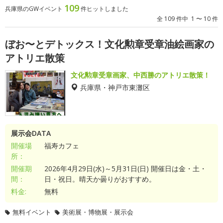
109
兵庫県のGWイベント
件ヒットしました
全 109 件中 1 〜 10 件
ぼお〜とデトックス！文化勲章受章油絵画家の
アトリエ散策
文化勲章受章画家、中西勝のアトリエ散策！
兵庫県・神戸市東灘区
展示会DATA
開催場
福寿カフェ
所：
開催期
2026年4月29日(水)～5月31日(日) 開催日は金・土・
間：
日・祝日。晴天か曇りがおすすめ。
料金:
無料
無料イベント
美術展・博物展・展示会