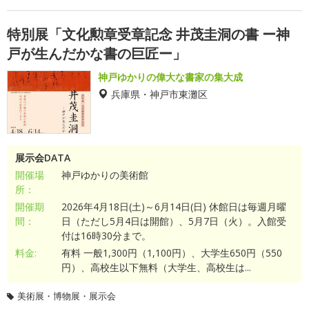
特別展「文化勲章受章記念 井茂圭洞の書 ー神
戸が生んだかな書の巨匠ー」
神戸ゆかりの偉大な書家の集大成
兵庫県・神戸市東灘区
展示会DATA
開催場
神戸ゆかりの美術館
所：
開催期
2026年4月18日(土)～6月14日(日) 休館日は毎週月曜
間：
日（ただし5月4日は開館）、5月7日（火）。入館受
付は16時30分まで。
料金:
有料 一般1,300円（1,100円）、大学生650円（550
円）、高校生以下無料（大学生、高校生は...
美術展・博物展・展示会