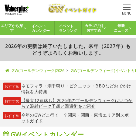
MENU
イベント
イベント
エリアから探
カテゴリ別
最新
カレンダー
ランキング
す
おすすめ
ニュース
2026年の更新は終了いたしました。来年（2027年）も
どうぞよろしくお願いします。
GW(ゴールデンウィーク)2026
GW(ゴールデンウィーク)イベント
ネモフィラ
・
潮干狩り
・
ピクニック
・
BBQ
などおでかけ
おすすめ
情報を大特集
【最大12連休も】2026年のゴールデンウィークはいつか
おすすめ
ら？混雑ピーク予想と回避術をご紹介
今年のGWどこ行く！？関東・関西・東海エリア別スポ
おすすめ
ットガイド
GWイベントカレンダー