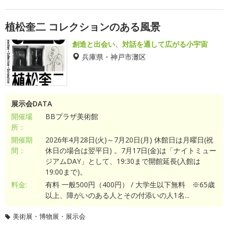
植松奎二 コレクションのある風景
創造と出会い、対話を通して広がる小宇宙
兵庫県・神戸市灘区
展示会DATA
開催場
BBプラザ美術館
所：
開催期
2026年4月28日(火)～7月20日(月) 休館日は月曜日(祝
間：
休日の場合は翌平日) 。7月17日(金)は「ナイトミュー
ジアムDAY」として、19:30まで開館延長(入館は
19:00まで)。
料金:
有料 一般500円（400円） / 大学生以下無料 ※65歳
以上、障がいのある人とその付添いの人1名...
美術展・博物展・展示会