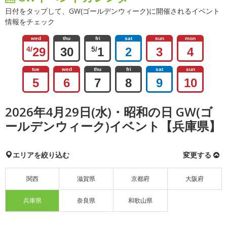
日付をタップして、GW(ゴールデンウィーク)に開催されるイベント
情報をチェック
wed
thu
fri
sat
sun
mon
4/
29
30
5/
1
2
3
4
tue
wed
thu
fri
sat
sun
5
6
7
8
9
10
2026年4月29日(水)・昭和の日 GW(ゴ
ールデンウィーク)イベント【兵庫県】
エリアを絞り込む
変更する
関西
滋賀県
京都府
大阪府
兵庫県
奈良県
和歌山県