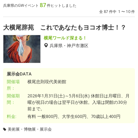
87
兵庫県のGWイベント
件ヒットしました
全 87 件中 1 〜 10 件
大横尾辞苑 これであなたもヨコオ博士！？
横尾ワールド深まる！
兵庫県・神戸市灘区
展示会DATA
開催場
横尾忠則現代美術館
所：
開催期
2026年1月31日(土)～5月6日(水) 休館日は月曜日、月
間：
曜が祝日の場合は翌平日が休館。入場は閉館の30分
前まで。
料金:
有料 一般800円、大学生600円、70歳以上400円
美術展・博物展・展示会