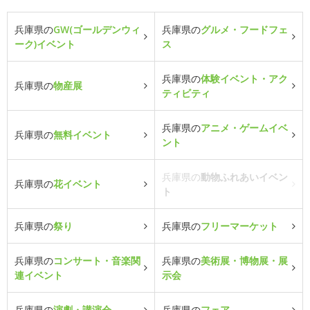
兵庫県の
GW(ゴールデンウィ
兵庫県の
グルメ・フードフェ
ーク)イベント
ス
兵庫県の
体験イベント・アク
兵庫県の
物産展
ティビティ
兵庫県の
アニメ・ゲームイベ
兵庫県の
無料イベント
ント
兵庫県の
動物ふれあいイベン
兵庫県の
花イベント
ト
兵庫県の
祭り
兵庫県の
フリーマーケット
兵庫県の
コンサート・音楽関
兵庫県の
美術展・博物展・展
連イベント
示会
兵庫県の
演劇・講演会
兵庫県の
フェア