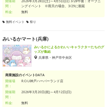
開催期
2026年3月28日(土)～4月5日(日) 3/28午後：オープニ
間：
ングイベント ※雨天の場合、3/29に順延
料金:
無料
無料イベント
祭り
みいるかマート(兵庫)
みいるかによるかわいいキャラクターたちのグ
ッズが集結
兵庫県・神戸市中央区
商業施設のイベントDATA
開催場
R.O.U神戸ハーバーランド店
所：
開催期
2026年3月20日(祝)～4月12日(日)
間：
料金:
無料