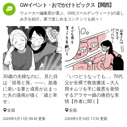
GWイベント・おでかけトピックス【関西】
ウォーカー編集部が選ぶ、GW(ゴールデンウィーク)の楽し
み方を紹介。家で楽しめるコンテンツも続々！
30歳の夫婦なのに、見た目
「いつどうなっても…」70代
は「祖母と孫」――。急激
父が全裸で救急搬送→大人
に老いる妻と成長が止まっ
用オムツを手に最悪を覚悟
た夫の漫画が描く「歳と幸
するアラサー娘の痛切な実
せ」
情【作者に聞く】
全国
全国
2026年5月11日 09:43 更新
2026年5月10日 17:35 更新