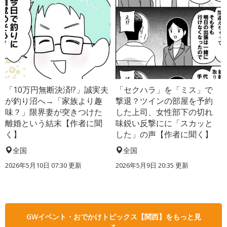
「10万円無断決済!?」誠実夫
「セクハラ」を「ミス」で
が釣り沼へ→「家族より趣
撃退？ツインの部屋を予約
味？」限界妻が突きつけた
した上司、女性部下の切れ
離婚という結末【作者に聞
味鋭い反撃にに「スカッと
く】
した」の声【作者に聞く】
全国
全国
2026年5月10日 07:30 更新
2026年5月9日 20:35 更新
GWイベント・おでかけトピックス【関西】をもっと見