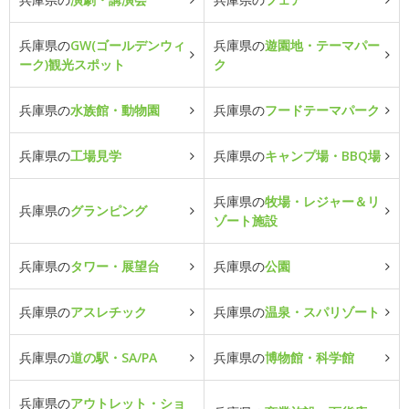
兵庫県の
GW(ゴールデンウィ
兵庫県の
遊園地・テーマパー
ーク)観光スポット
ク
兵庫県の
水族館・動物園
兵庫県の
フードテーマパーク
兵庫県の
工場見学
兵庫県の
キャンプ場・BBQ場
兵庫県の
牧場・レジャー＆リ
兵庫県の
グランピング
ゾート施設
兵庫県の
タワー・展望台
兵庫県の
公園
兵庫県の
アスレチック
兵庫県の
温泉・スパリゾート
兵庫県の
道の駅・SA/PA
兵庫県の
博物館・科学館
兵庫県の
アウトレット・ショ