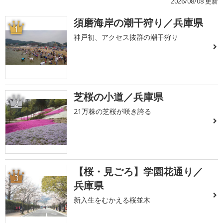
2026/08/08 更新
須磨海岸の潮干狩り／兵庫県
1
神戸初、アクセス抜群の潮干狩り
芝桜の小道／兵庫県
2
21万株の芝桜が咲き誇る
【桜・見ごろ】学園花通り／
3
兵庫県
新入生をむかえる桜並木