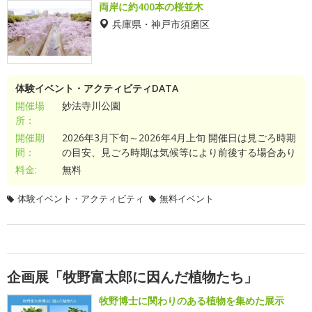
両岸に約400本の桜並木
兵庫県・神戸市須磨区
体験イベント・アクティビティDATA
開催場
妙法寺川公園
所：
開催期
2026年3月下旬～2026年4月上旬 開催日は見ごろ時期
間：
の目安、見ごろ時期は気候等により前後する場合あり
料金:
無料
体験イベント・アクティビティ
無料イベント
企画展「牧野富太郎に因んだ植物たち」
牧野博士に関わりのある植物を集めた展示