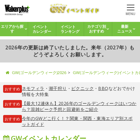
MENU
イベント
イベント
エリアから探
カテゴリ別
最新
カレンダー
ランキング
す
おすすめ
ニュース
2026年の更新は終了いたしました。来年（2027年）も
どうぞよろしくお願いします。
GW(ゴールデンウィーク)2026
GW(ゴールデンウィーク)イベント
ネモフィラ
・
潮干狩り
・
ピクニック
・
BBQ
などおでかけ
おすすめ
情報を大特集
【最大12連休も】2026年のゴールデンウィークはいつか
おすすめ
ら？混雑ピーク予想と回避術をご紹介
今年のGWどこ行く！？関東・関西・東海エリア別スポ
おすすめ
ットガイド
GWイベントカレンダー