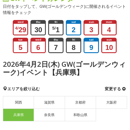
日付をタップして、GW(ゴールデンウィーク)に開催されるイベント
情報をチェック
wed
thu
fri
sat
sun
mon
4/
29
30
5/
1
2
3
4
tue
wed
thu
fri
sat
sun
5
6
7
8
9
10
2026年4月2日(木) GW(ゴールデンウィ
ーク)イベント【兵庫県】
エリアを絞り込む
変更する
関西
滋賀県
京都府
大阪府
兵庫県
奈良県
和歌山県