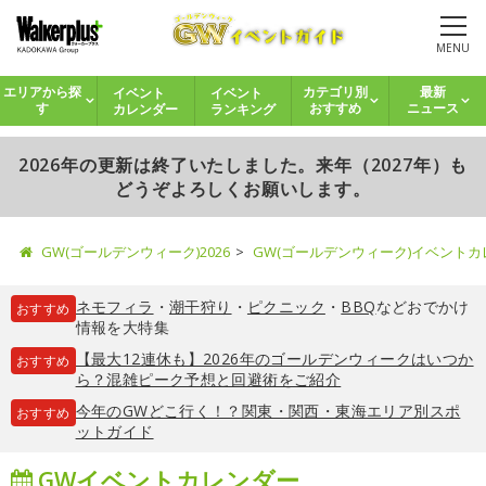
MENU
イベント
イベント
エリアから探
カテゴリ別
最新
カレンダー
ランキング
す
おすすめ
ニュース
2026年の更新は終了いたしました。来年（2027年）も
どうぞよろしくお願いします。
GW(ゴールデンウィーク)2026
GW(ゴールデンウィーク)イベント
ネモフィラ
・
潮干狩り
・
ピクニック
・
BBQ
などおでかけ
おすすめ
情報を大特集
【最大12連休も】2026年のゴールデンウィークはいつか
おすすめ
ら？混雑ピーク予想と回避術をご紹介
今年のGWどこ行く！？関東・関西・東海エリア別スポ
おすすめ
ットガイド
GWイベントカレンダー