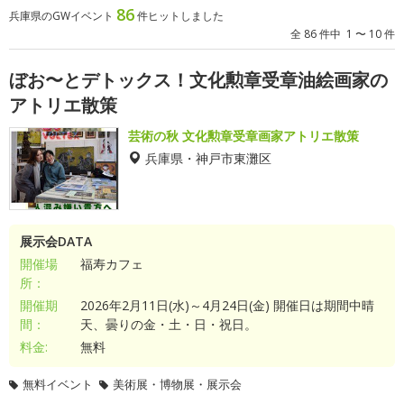
86
兵庫県のGWイベント
件ヒットしました
全 86 件中 1 〜 10 件
ぼお〜とデトックス！文化勲章受章油絵画家の
アトリエ散策
芸術の秋 文化勲章受章画家アトリエ散策
兵庫県・神戸市東灘区
展示会DATA
開催場
福寿カフェ
所：
開催期
2026年2月11日(水)～4月24日(金) 開催日は期間中晴
間：
天、曇りの金・土・日・祝日。
料金:
無料
無料イベント
美術展・博物展・展示会