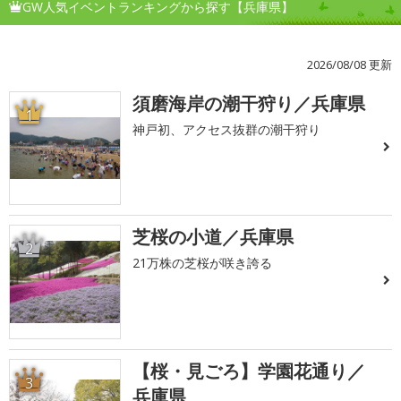
GW人気イベントランキングから探す【兵庫県】
2026/08/08 更新
須磨海岸の潮干狩り／兵庫県
1
神戸初、アクセス抜群の潮干狩り
芝桜の小道／兵庫県
2
21万株の芝桜が咲き誇る
【桜・見ごろ】学園花通り／
3
兵庫県