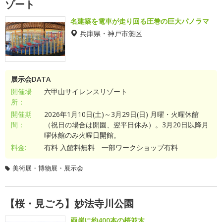
ゾート
名建築を電車が走り回る圧巻の巨大パノラマ
兵庫県・神戸市灘区
展示会DATA
開催場
六甲山サイレンスリゾート
所：
開催期
2026年1月10日(土)～3月29日(日) 月曜・火曜休館
間：
（祝日の場合は開園、翌平日休み）。3月20日以降月
曜休館のみ火曜日開館。
料金:
有料 入館料無料 一部ワークショップ有料
美術展・博物展・展示会
【桜・見ごろ】妙法寺川公園
両岸に約400本の桜並木