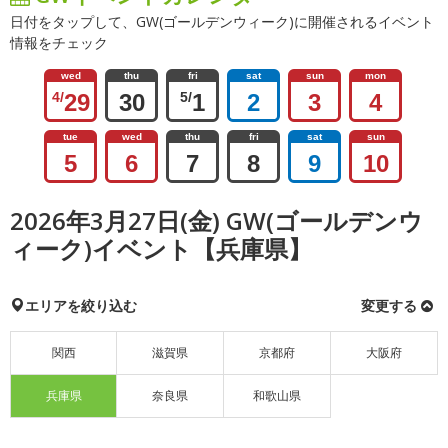
日付をタップして、GW(ゴールデンウィーク)に開催されるイベント
情報をチェック
wed
thu
fri
sat
sun
mon
4/
29
30
5/
1
2
3
4
tue
wed
thu
fri
sat
sun
5
6
7
8
9
10
2026年3月27日(金) GW(ゴールデンウ
ィーク)イベント【兵庫県】
エリアを絞り込む
変更する
関西
滋賀県
京都府
大阪府
兵庫県
奈良県
和歌山県