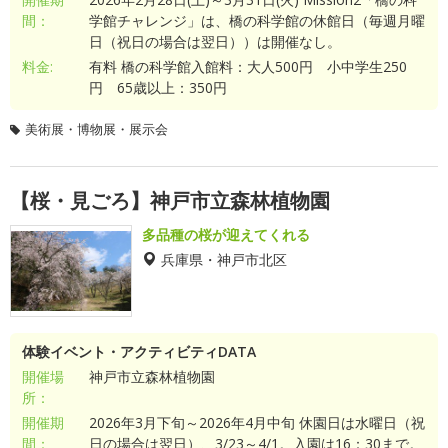
間：
学館チャレンジ」は、橋の科学館の休館日（毎週月曜
日（祝日の場合は翌日））は開催なし。
料金:
有料 橋の科学館入館料：大人500円 小中学生250
円 65歳以上：350円
美術展・博物展・展示会
【桜・見ごろ】神戸市立森林植物園
多品種の桜が迎えてくれる
兵庫県・神戸市北区
体験イベント・アクティビティDATA
開催場
神戸市立森林植物園
所：
開催期
2026年3月下旬～2026年4月中旬 休園日は水曜日（祝
間：
日の場合は翌日）、3/23～4/1。入園は16：30まで。