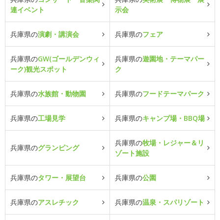
連イベント
示会
兵庫県の
演劇・講演会
兵庫県の
フェア
兵庫県の
GW(ゴールデンウィ
兵庫県の
遊園地・テーマパー
ーク)観光スポット
ク
兵庫県の
水族館・動物園
兵庫県の
フードテーマパーク
兵庫県の
工場見学
兵庫県の
キャンプ場・BBQ場
兵庫県の
牧場・レジャー＆リ
兵庫県の
グランピング
ゾート施設
兵庫県の
タワー・展望台
兵庫県の
公園
兵庫県の
アスレチック
兵庫県の
温泉・スパリゾート