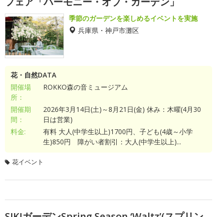
フェア「ハーモニー・オブ・ガーデン」
季節のガーデンを楽しめるイベントを実施
兵庫県・神戸市灘区
花・自然DATA
開催場
ROKKO森の音ミュージアム
所：
開催期
2026年3月14日(土)～8月21日(金) 休み：木曜(4月30
間：
日は営業)
料金:
有料 大人(中学生以上)1700円、子ども(4歳～小学
生)850円 障がい者割引：大人(中学生以上)...
花イベント
SIKIガーデンSpring Season ‘Waltz’(スプリン