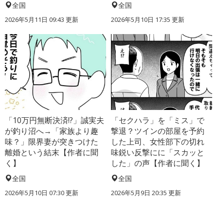
全国
全国
2026年5月11日 09:43 更新
2026年5月10日 17:35 更新
「10万円無断決済!?」誠実夫
「セクハラ」を「ミス」で
が釣り沼へ→「家族より趣
撃退？ツインの部屋を予約
味？」限界妻が突きつけた
した上司、女性部下の切れ
離婚という結末【作者に聞
味鋭い反撃にに「スカッと
く】
した」の声【作者に聞く】
全国
全国
2026年5月10日 07:30 更新
2026年5月9日 20:35 更新