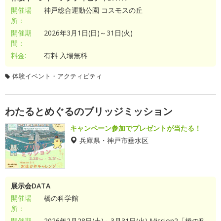
開催場
神戸総合運動公園 コスモスの丘
所：
開催期
2026年3月1日(日)～31日(火)
間：
料金:
有料 入場無料
体験イベント・アクティビティ
わたるとめぐるのブリッジミッション
キャンペーン参加でプレゼントが当たる！
兵庫県・神戸市垂水区
展示会DATA
開催場
橋の科学館
所：
開催期
2026年2月28日(土)～3月31日(火) Mission2「橋の科