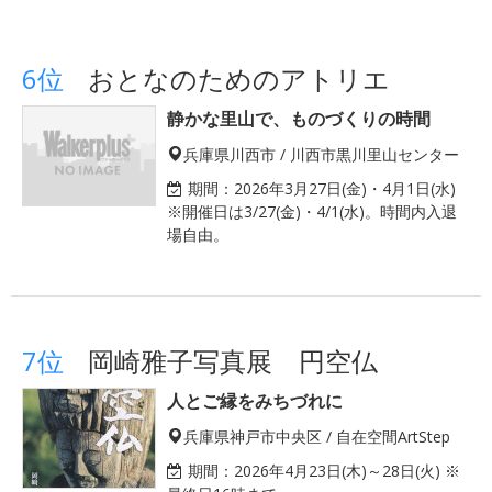
6位
おとなのためのアトリエ
静かな里山で、ものづくりの時間
兵庫県川西市 / 川西市黒川里山センター
期間：
2026年3月27日(金)・4月1日(水)
※開催日は3/27(金)・4/1(水)。時間内入退
場自由。
7位
岡崎雅子写真展 円空仏
人とご縁をみちづれに
兵庫県神戸市中央区 / 自在空間ArtStep
期間：
2026年4月23日(木)～28日(火) ※