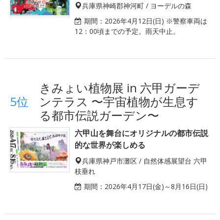
兵庫県神崎郡神河町 / ヨーデルの森
期間：
2026年4月12日(日) ※警察車両は
12：00頃までの予定。雨天中止。
きみょい植物展 in 六甲ガーデ
5位
ンテラス 〜宇宙植物が生息す
る都市伝説ガーデン〜
六甲山を舞台にオリジナルの都市伝説
的な世界が楽しめる
兵庫県神戸市灘区 / 自然体感展望台 六甲
枝垂れ
期間：
2026年4月17日(金)～8月16日(日)