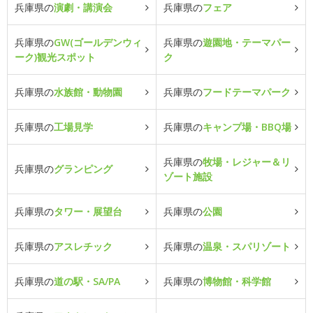
兵庫県の
演劇・講演会
兵庫県の
フェア
兵庫県の
GW(ゴールデンウィ
兵庫県の
遊園地・テーマパー
ーク)観光スポット
ク
兵庫県の
水族館・動物園
兵庫県の
フードテーマパーク
兵庫県の
工場見学
兵庫県の
キャンプ場・BBQ場
兵庫県の
牧場・レジャー＆リ
兵庫県の
グランピング
ゾート施設
兵庫県の
タワー・展望台
兵庫県の
公園
兵庫県の
アスレチック
兵庫県の
温泉・スパリゾート
兵庫県の
道の駅・SA/PA
兵庫県の
博物館・科学館