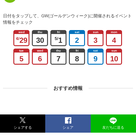
日付をタップして、GW(ゴールデンウィーク)に開催されるイベント
情報をチェック
wed
thu
fri
sat
sun
mon
4/
29
30
5/
1
2
3
4
tue
wed
thu
fri
sat
sun
5
6
7
8
9
10
おすすめ情報
シェアする
シェア
友だちに送る