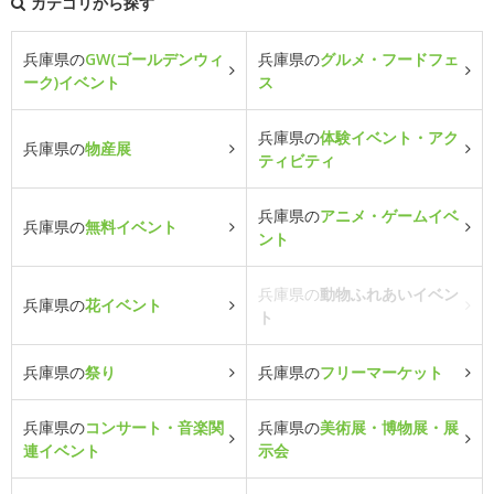
カテゴリから探す
兵庫県の
GW(ゴールデンウィ
兵庫県の
グルメ・フードフェ
ーク)イベント
ス
兵庫県の
体験イベント・アク
兵庫県の
物産展
ティビティ
兵庫県の
アニメ・ゲームイベ
兵庫県の
無料イベント
ント
兵庫県の
動物ふれあいイベン
兵庫県の
花イベント
ト
兵庫県の
祭り
兵庫県の
フリーマーケット
兵庫県の
コンサート・音楽関
兵庫県の
美術展・博物展・展
連イベント
示会