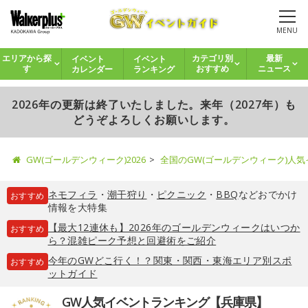
MENU
イベント
イベント
エリアから探
カテゴリ別
最新
カレンダー
ランキング
す
おすすめ
ニュース
2026年の更新は終了いたしました。来年（2027年）も
どうぞよろしくお願いします。
GW(ゴールデンウィーク)2026
全国のGW(ゴールデンウィーク)人
ネモフィラ
・
潮干狩り
・
ピクニック
・
BBQ
などおでかけ
おすすめ
情報を大特集
【最大12連休も】2026年のゴールデンウィークはいつか
おすすめ
ら？混雑ピーク予想と回避術をご紹介
今年のGWどこ行く！？関東・関西・東海エリア別スポ
おすすめ
ットガイド
GW人気イベントランキング【兵庫県】