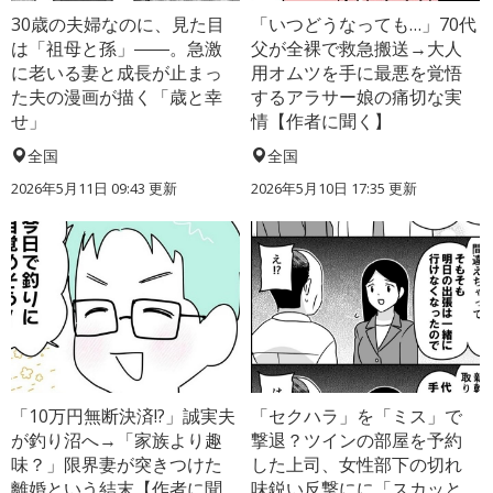
30歳の夫婦なのに、見た目
「いつどうなっても…」70代
は「祖母と孫」――。急激
父が全裸で救急搬送→大人
に老いる妻と成長が止まっ
用オムツを手に最悪を覚悟
た夫の漫画が描く「歳と幸
するアラサー娘の痛切な実
せ」
情【作者に聞く】
全国
全国
2026年5月11日 09:43 更新
2026年5月10日 17:35 更新
「10万円無断決済!?」誠実夫
「セクハラ」を「ミス」で
が釣り沼へ→「家族より趣
撃退？ツインの部屋を予約
味？」限界妻が突きつけた
した上司、女性部下の切れ
離婚という結末【作者に聞
味鋭い反撃にに「スカッと