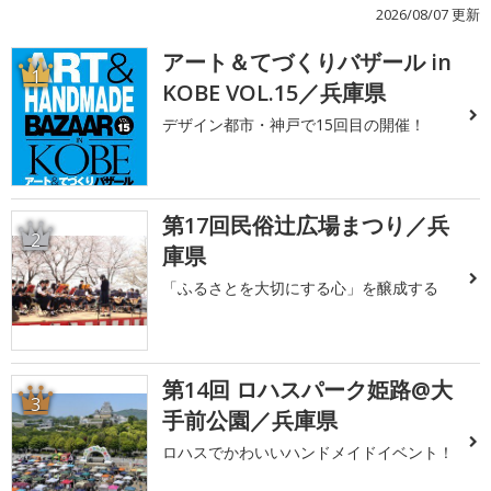
2026/08/07 更新
アート＆てづくりバザール in
1
KOBE VOL.15／兵庫県
デザイン都市・神戸で15回目の開催！
第17回民俗辻広場まつり／兵
2
庫県
「ふるさとを大切にする心」を醸成する
第14回 ロハスパーク姫路@大
3
手前公園／兵庫県
ロハスでかわいいハンドメイドイベント！