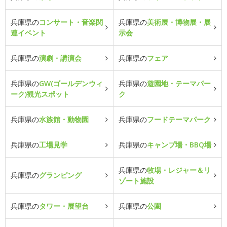
兵庫県の
コンサート・音楽関
兵庫県の
美術展・博物展・展
連イベント
示会
兵庫県の
演劇・講演会
兵庫県の
フェア
兵庫県の
GW(ゴールデンウィ
兵庫県の
遊園地・テーマパー
ーク)観光スポット
ク
兵庫県の
水族館・動物園
兵庫県の
フードテーマパーク
兵庫県の
工場見学
兵庫県の
キャンプ場・BBQ場
兵庫県の
牧場・レジャー＆リ
兵庫県の
グランピング
ゾート施設
兵庫県の
タワー・展望台
兵庫県の
公園