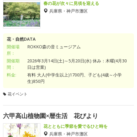
春の花が次々に見頃を迎える
兵庫県・神戸市灘区
花・自然DATA
開催場
ROKKO森の音ミュージアム
所：
開催期
2026年3月14日(土)～5月20日(水) 休み：木曜(4月30
間：
日は営業)
料金:
有料 大人(中学生以上)1700円、子ども(4歳～小学
生)850円
花イベント
六甲高山植物園×暦生活 花びより
花とともに季節を愛でるひと時を
兵庫県・神戸市灘区