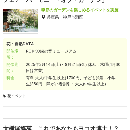
季節のガーデンを楽しめるイベントを実施
兵庫県・神戸市灘区
花・自然DATA
開催場
ROKKO森の音ミュージアム
所：
開催期
2026年3月14日(土)～8月21日(金) 休み：木曜(4月30
間：
日は営業)
料金:
有料 大人(中学生以上)1700円、子ども(4歳～小学
生)850円 障がい者割引：大人(中学生以上)...
花イベント
大横尾辞苑 これであなたもヨコオ博士！？