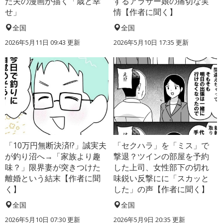
た夫の漫画が描く「歳と幸
するアラサー娘の痛切な実
せ」
情【作者に聞く】
全国
全国
2026年5月11日 09:43 更新
2026年5月10日 17:35 更新
「10万円無断決済!?」誠実夫
「セクハラ」を「ミス」で
が釣り沼へ→「家族より趣
撃退？ツインの部屋を予約
味？」限界妻が突きつけた
した上司、女性部下の切れ
離婚という結末【作者に聞
味鋭い反撃にに「スカッと
く】
した」の声【作者に聞く】
全国
全国
2026年5月10日 07:30 更新
2026年5月9日 20:35 更新