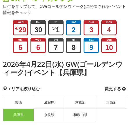
日付をタップして、GW(ゴールデンウィーク)に開催されるイベント
情報をチェック
wed
thu
fri
sat
sun
mon
4/
29
30
5/
1
2
3
4
tue
wed
thu
fri
sat
sun
5
6
7
8
9
10
2026年4月22日(水) GW(ゴールデンウ
ィーク)イベント【兵庫県】
エリアを絞り込む
変更する
関西
滋賀県
京都府
大阪府
兵庫県
奈良県
和歌山県