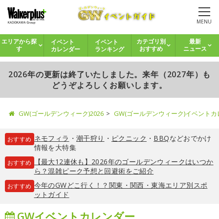
MENU
イベント
イベント
エリアから探
カテゴリ別
最新
カレンダー
ランキング
す
おすすめ
ニュース
2026年の更新は終了いたしました。来年（2027年）も
どうぞよろしくお願いします。
GW(ゴールデンウィーク)2026
GW(ゴールデンウィーク)イベント
ネモフィラ
・
潮干狩り
・
ピクニック
・
BBQ
などおでかけ
おすすめ
情報を大特集
【最大12連休も】2026年のゴールデンウィークはいつか
おすすめ
ら？混雑ピーク予想と回避術をご紹介
今年のGWどこ行く！？関東・関西・東海エリア別スポ
おすすめ
ットガイド
GWイベントカレンダー