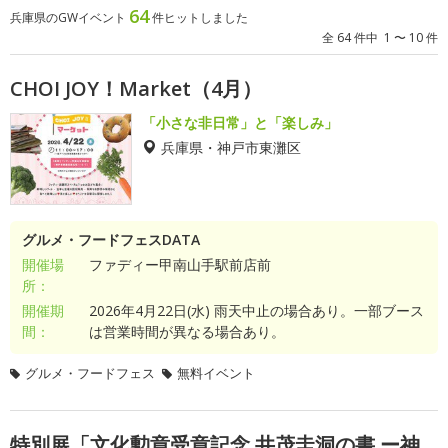
64
兵庫県のGWイベント
件ヒットしました
全 64 件中 1 〜 10 件
CHOI JOY！Market（4月）
「小さな非日常」と「楽しみ」
兵庫県・神戸市東灘区
グルメ・フードフェスDATA
開催場
ファディー甲南山手駅前店前
所：
開催期
2026年4月22日(水) 雨天中止の場合あり。一部ブース
間：
は営業時間が異なる場合あり。
グルメ・フードフェス
無料イベント
特別展「文化勲章受章記念 井茂圭洞の書 ー神