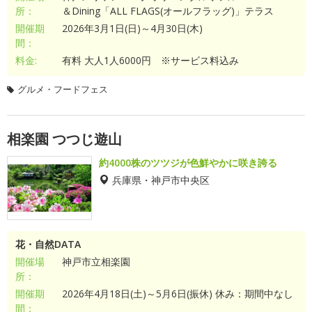
所：
＆Dining「ALL FLAGS(オールフラッグ)」テラス
開催期
2026年3月1日(日)～4月30日(木)
間：
料金:
有料 大人1人6000円 ※サービス料込み
グルメ・フードフェス
相楽園 つつじ遊山
約4000株のツツジが色鮮やかに咲き誇る
兵庫県・神戸市中央区
花・自然DATA
開催場
神戸市立相楽園
所：
開催期
2026年4月18日(土)～5月6日(振休) 休み：期間中なし
間：