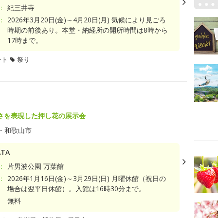
：
紀三井寺
：
2026年3月20日(金)～4月20日(月) 気候により見ごろ
時期の前後あり。本堂・納経所の開所時間は8時から
17時まで。
ント
祭り
さを表現した押し花の展示会
・和歌山市
TA
：
片男波公園 万葉館
：
2026年1月16日(金)～3月29日(日) 月曜休館（祝日の
場合は翌平日休館）。入館は16時30分まで。
無料