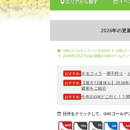
イベ
エリアから探す
2026年の
GW(ゴールデンウィーク)2026
GW(ゴ
2026年3月27日(金) 関西のGW(ゴールデ
ネモフィラ
・
潮干狩り
・
おすすめ
【最大12連休も】202
おすすめ
避術をご紹介
今年のGWどこ行く！？
おすすめ
日付をクリックして、GW(ゴールデ
wed
fri
thu
sat
su