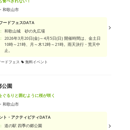
も食べきれない！
・和歌山市
フードフェスDATA
：
和歌山城 砂の丸広場
：
2026年3月20日(金)～4月5日(日) 開催時間は、金土日
10時～21時、月～木12時～21時。雨天決行・荒天中
止。
フードフェス
無料イベント
郷公園
をぐるりと囲むように桜が咲く
・和歌山市
ント・アクティビティDATA
：
道の駅 四季の郷公園