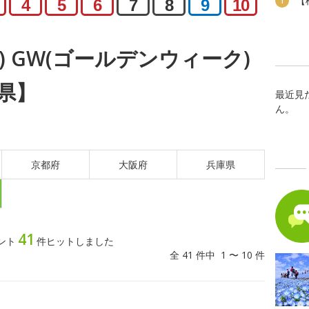
【
1
4
5
6
7
8
9
10
金) GW(ゴールデンウィーク)
県】
最近見
ん。
京都府
大阪府
兵庫県
41
ベント
件ヒットしました
全 41 件中 1 〜 10 件