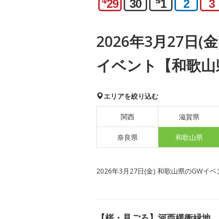
4/
5/
29
30
1
2
3
2026年3月27日(
イベント【和歌山
エリアを絞り込む
関西
滋賀県
奈良県
和歌山県
2026年3月27日(金) 和歌山県のGWイ
【桜・見ごろ】河西緩衝緑地