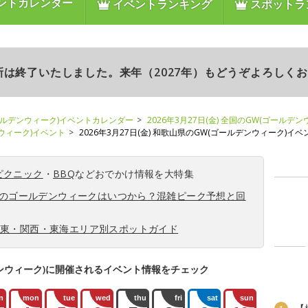
ントカレンダー
イベントランキング
スポットラ
更新は終了いたしました。来年（2027年）もどうぞよろしく
ールデンウィーク)イベントカレンダー
2026年3月27日(金) 全国のGW(ゴールデ
ンウィーク)イベント
2026年3月27日(金) 和歌山県のGW(ゴールデンウィーク)イベ
ピクニック
・
BBQ
などおでかけ情報を大特集
6年のゴールデンウィークはいつから？混雑ピーク予想と回
関東・関西・東海エリア別スポットガイド
ンウィーク)に開催されるイベント情報をチェック
n
mon
tue
wed
thu
fri
sat
sun