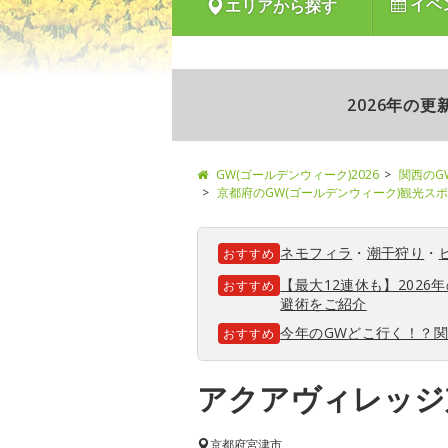
イベ
エリアから探す
2026年の
GW(ゴールデンウィーク)2026
関西のG
京都府のGW(ゴールデンウィーク)観光ス
ネモフィラ
・
潮干狩り
・
おすすめ
【最大12連休も】202
おすすめ
避術をご紹介
今年のGWどこ行く！？
おすすめ
アクアヴィレッジ
京都府
宮津市