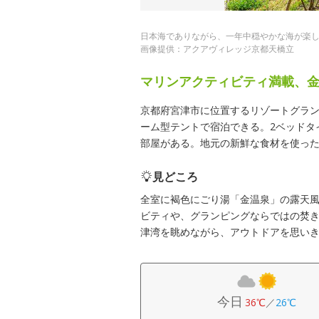
日本海でありながら、一年中穏やかな海が楽
画像提供：アクアヴィレッジ京都天橋立
マリンアクティビティ満載、
京都府宮津市に位置するリゾートグラン
ーム型テントで宿泊できる。2ベッドタ
部屋がある。地元の新鮮な食材を使っ
見どころ
全室に褐色にごり湯「金温泉」の露天
ビティや、グランピングならではの焚
津湾を眺めながら、アウトドアを思い
今日
36℃
／
26℃