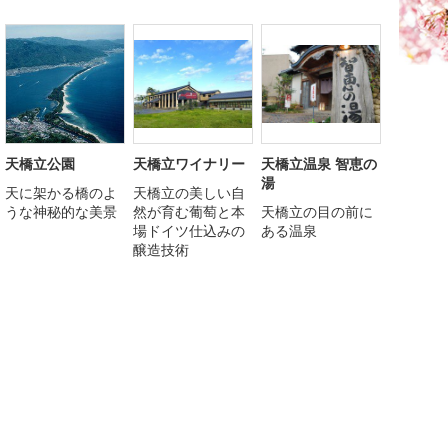
天橋立公園
天橋立ワイナリー
天橋立温泉 智恵の
湯
天に架かる橋のよ
天橋立の美しい自
うな神秘的な美景
然が育む葡萄と本
天橋立の目の前に
場ドイツ仕込みの
ある温泉
醸造技術