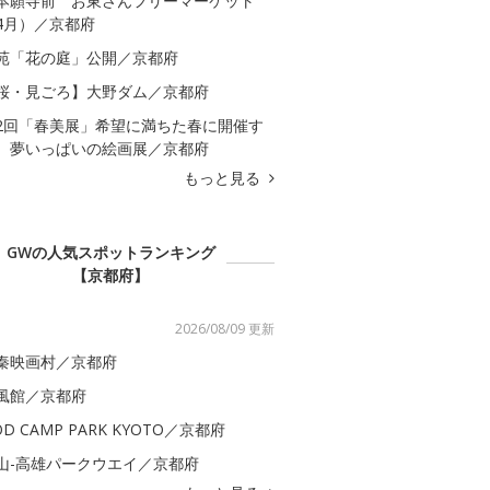
本願寺前 お東さんフリーマーケット
4月）／京都府
苑「花の庭」公開／京都府
桜・見ごろ】大野ダム／京都府
2回「春美展」希望に満ちた春に開催す
、夢いっぱいの絵画展／京都府
もっと見る
GWの人気スポットランキング
【京都府】
2026/08/09 更新
秦映画村／京都府
風館／京都府
OD CAMP PARK KYOTO／京都府
山-高雄パークウエイ／京都府