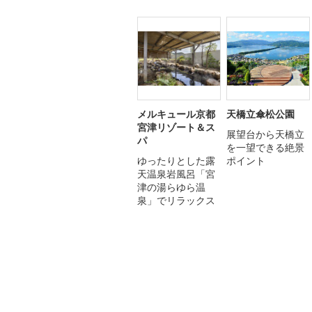
メルキュール京都
天橋立傘松公園
宮津リゾート＆ス
展望台から天橋立
パ
を一望できる絶景
ゆったりとした露
ポイント
天温泉岩風呂「宮
津の湯らゆら温
泉」でリラックス