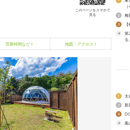
東
1
（
このページをスマホで
見る
梅
2
【
3
第
4
る
営業時間など
地図・アクセス
太
1
新
2
D
3
嵐
4