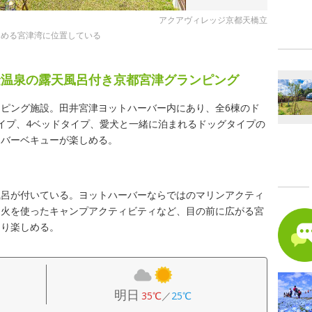
アクアヴィレッジ京都天橋立
しめる宮津湾に位置している
金温泉の露天風呂付き京都宮津グランピング
ピング施設。田井宮津ヨットハーバー内にあり、全6棟のド
イプ、4ベッドタイプ、愛犬と一緒に泊まれるドッグタイプの
たバーベキューが楽しめる。
風呂が付いている。ヨットハーバーならではのマリンアクティ
き火を使ったキャンプアクティビティなど、目の前に広がる宮
きり楽しめる。
明日
35℃
／
25℃