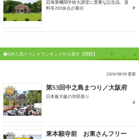
旧海軍機関学校大講堂に貴重な記念品、資
料等200余点が展示
GW人気イベントランキングから探す【関西】
2026/08/09 更新
第53回中之島まつり／大阪府
1
日本最大級の市民祭り
東本願寺前 お東さんフリー
2