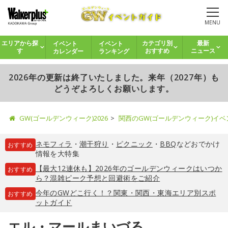
MENU
イベント
イベント
エリアから探
カテゴリ別
最新
カレンダー
ランキング
す
おすすめ
ニュース
2026年の更新は終了いたしました。来年（2027年）も
どうぞよろしくお願いします。
GW(ゴールデンウィーク)2026
関西のGW(ゴールデンウィーク)イ
ネモフィラ
・
潮干狩り
・
ピクニック
・
BBQ
などおでかけ
おすすめ
情報を大特集
【最大12連休も】2026年のゴールデンウィークはいつか
おすすめ
ら？混雑ピーク予想と回避術をご紹介
今年のGWどこ行く！？関東・関西・東海エリア別スポ
おすすめ
ットガイド
エル・マールまいづる