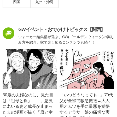
四国
九州・沖縄
GWイベント・おでかけトピックス【関西】
ウォーカー編集部が選ぶ、GW(ゴールデンウィーク)の楽し
み方を紹介。家で楽しめるコンテンツも続々！
30歳の夫婦なのに、見た目
「いつどうなっても…」70代
は「祖母と孫」――。急激
父が全裸で救急搬送→大人
に老いる妻と成長が止まっ
用オムツを手に最悪を覚悟
た夫の漫画が描く「歳と幸
するアラサー娘の痛切な実