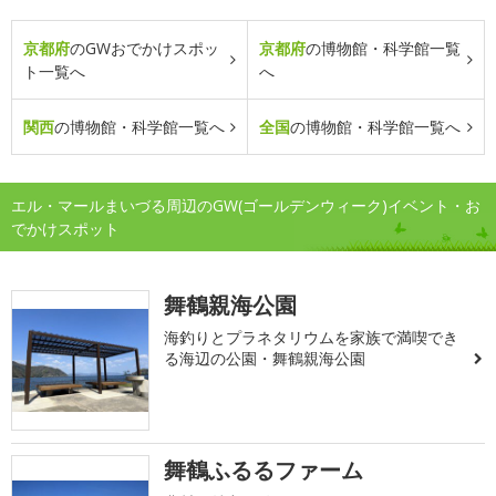
京都府
のGWおでかけスポッ
京都府
の博物館・科学館一覧
ト一覧へ
へ
関西
の博物館・科学館一覧へ
全国
の博物館・科学館一覧へ
エル・マールまいづる周辺のGW(ゴールデンウィーク)イベント・お
でかけスポット
舞鶴親海公園
海釣りとプラネタリウムを家族で満喫でき
る海辺の公園・舞鶴親海公園
舞鶴ふるるファーム