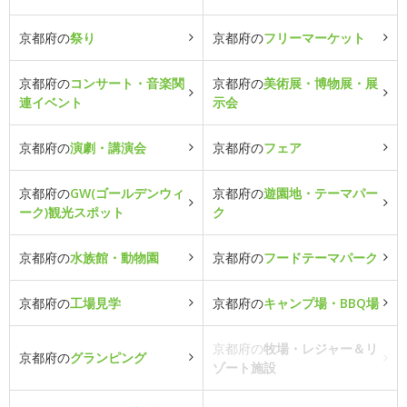
京都府の
祭り
京都府の
フリーマーケット
京都府の
コンサート・音楽関
京都府の
美術展・博物展・展
連イベント
示会
京都府の
演劇・講演会
京都府の
フェア
京都府の
GW(ゴールデンウィ
京都府の
遊園地・テーマパー
ーク)観光スポット
ク
京都府の
水族館・動物園
京都府の
フードテーマパーク
京都府の
工場見学
京都府の
キャンプ場・BBQ場
京都府の
牧場・レジャー＆リ
京都府の
グランピング
ゾート施設