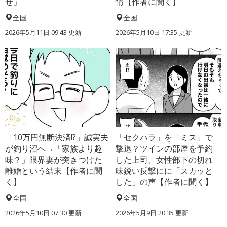
せ」
情【作者に聞く】
全国
全国
2026年5月11日 09:43 更新
2026年5月10日 17:35 更新
「10万円無断決済!?」誠実夫
「セクハラ」を「ミス」で
が釣り沼へ→「家族より趣
撃退？ツインの部屋を予約
味？」限界妻が突きつけた
した上司、女性部下の切れ
離婚という結末【作者に聞
味鋭い反撃にに「スカッと
く】
した」の声【作者に聞く】
全国
全国
2026年5月10日 07:30 更新
2026年5月9日 20:35 更新