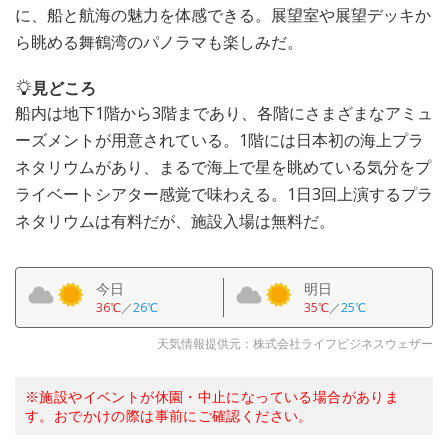
に、船と航海の魅力を体感できる。展望室や展望デッキか
ら眺める舞鶴湾のパノラマも楽しみだ。
見どころ
船内は地下1階から3階まであり、各階にさまざまなアミュ
ーズメントが用意されている。1階には日本初の海上プラ
ネタリウムがあり、まるで海上で星を眺めている気分をプ
ライベートシアター感覚で味わえる。1日3回上演するプラ
ネタリウムは有料だが、施設入場は無料だ。
今日
明日
36℃
／
26℃
35℃
／
25℃
天気情報提供元：株式会社ライフビジネスウェザー
※施設やイベントが休園・中止になっている場合がありま
す。おでかけの際は事前にご確認ください。