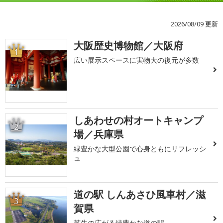
2026/08/09 更新
大阪歴史博物館／大阪府
1
広い展示スペースに実物大の復元が多数
しあわせの村オートキャンプ
2
場／兵庫県
緑豊かな大型公園で心身ともにリフレッシ
ュ
道の駅 しんあさひ風車村／滋
3
賀県
芝生の広がる緑豊かな道の駅