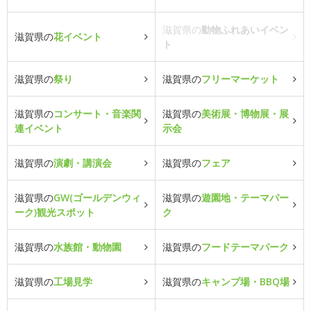
滋賀県の
動物ふれあいイベン
滋賀県の
花イベント
ト
滋賀県の
祭り
滋賀県の
フリーマーケット
滋賀県の
コンサート・音楽関
滋賀県の
美術展・博物展・展
連イベント
示会
滋賀県の
演劇・講演会
滋賀県の
フェア
滋賀県の
GW(ゴールデンウィ
滋賀県の
遊園地・テーマパー
ーク)観光スポット
ク
滋賀県の
水族館・動物園
滋賀県の
フードテーマパーク
滋賀県の
工場見学
滋賀県の
キャンプ場・BBQ場