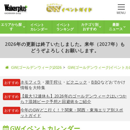
MENU
イベント
イベント
エリアから探
カテゴリ別
最新
カレンダー
ランキング
す
おすすめ
ニュース
2026年の更新は終了いたしました。来年（2027年）も
どうぞよろしくお願いします。
GW(ゴールデンウィーク)2026
GW(ゴールデンウィーク)イベント
ネモフィラ
・
潮干狩り
・
ピクニック
・
BBQ
などおでかけ
おすすめ
情報を大特集
【最大12連休も】2026年のゴールデンウィークはいつか
おすすめ
ら？混雑ピーク予想と回避術をご紹介
今年のGWどこ行く！？関東・関西・東海エリア別スポ
おすすめ
ットガイド
GWイベントカレンダー