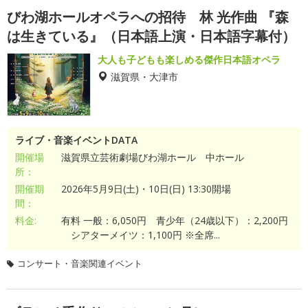
びわ湖ホールオペラへの招待 林 光作曲 『森
は生きている』（日本語上演・日本語字幕付）
大人も子どもも楽しめる傑作日本語オペラ
滋賀県・大津市
ライブ・音楽イベントDATA
開催場
滋賀県立芸術劇場びわ湖ホール 中ホール
所：
開催期
2026年5月9日(土)・10日(日) 13:30開場
間：
料金:
有料 一般：6,050円 青少年（24歳以下）：2,200円
シアターメイツ：1,100円 ※全席...
コンサート・音楽関連イベント