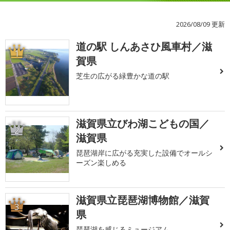
2026/08/09 更新
道の駅 しんあさひ風車村／滋
1
賀県
芝生の広がる緑豊かな道の駅
滋賀県立びわ湖こどもの国／
2
滋賀県
琵琶湖岸に広がる充実した設備でオールシ
ーズン楽しめる
滋賀県立琵琶湖博物館／滋賀
3
県
琵琶湖を感じるミュージアム