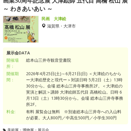
画業30周年記念展 大津絵師 五代目 高橋 松山 展
～ わきあいあい ～
民画 大津絵
滋賀県・大津市
展示会DATA
開催場
総本山三井寺観音堂書院
所：
開催期
2026年4月25日(土)～6月21日(日) ＜大津絵のちから
間：
ー大津絵歴史と現代ー＞対談日時 5月2日（土）13時
30分から。会場 総本山三井寺事務所2F。＜大津絵の
実演と解説＞講師 大津絵師五代目 高橋松山。日時 6
月13日（土）13時30分から。会場 総本山三井寺事務
所2F。
料金:
有料 展覧会は無料 ※別途総本山三井寺への入山料
が必要。大人800円／中高生500円／小学生300円
美術展・博物展・展示会