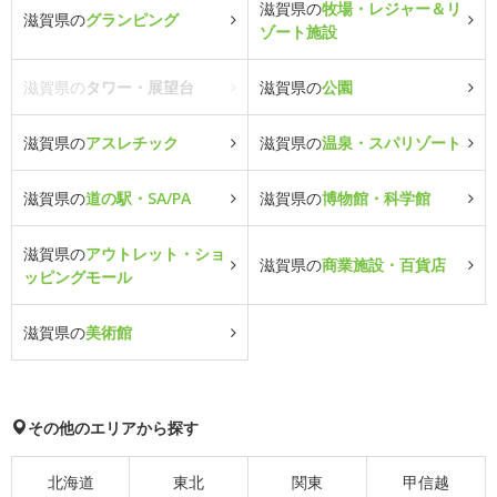
滋賀県の
牧場・レジャー＆リ
滋賀県の
グランピング
ゾート施設
滋賀県の
タワー・展望台
滋賀県の
公園
滋賀県の
アスレチック
滋賀県の
温泉・スパリゾート
滋賀県の
道の駅・SA/PA
滋賀県の
博物館・科学館
滋賀県の
アウトレット・ショ
滋賀県の
商業施設・百貨店
ッピングモール
滋賀県の
美術館
その他のエリアから探す
北海道
東北
関東
甲信越