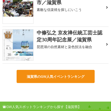
市／滋賀県
素敵な信楽焼を探しにいこう
中條弘之 京友禅伝統工芸士認
3
定30周年記念展／滋賀県
琵琶湖の自然素材と染色技法を融合
滋賀県のGW人気イベントランキング
GW人気スポットランキングから探す【滋賀県】