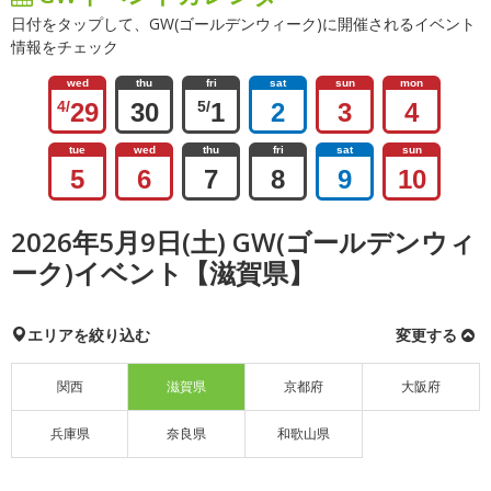
日付をタップして、GW(ゴールデンウィーク)に開催されるイベント
情報をチェック
wed
thu
fri
sat
sun
mon
4/
29
30
5/
1
2
3
4
tue
wed
thu
fri
sat
sun
5
6
7
8
9
10
2026年5月9日(土) GW(ゴールデンウィ
ーク)イベント【滋賀県】
エリアを絞り込む
変更する
関西
滋賀県
京都府
大阪府
兵庫県
奈良県
和歌山県