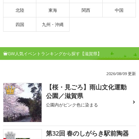
北陸
東海
関西
中国
四国
九州・沖縄
GW人気イベントランキングから探す【滋賀県】
2026/08/09 更新
【桜・見ごろ】雨山文化運動
1
公園／滋賀県
公園内がピンク色に染まる
第32回 春のしがらき駅前陶器
2