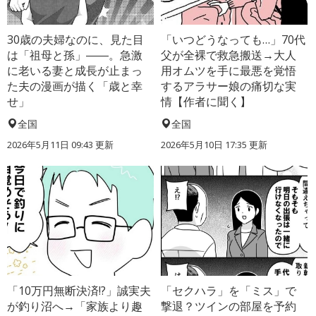
30歳の夫婦なのに、見た目
「いつどうなっても…」70代
は「祖母と孫」――。急激
父が全裸で救急搬送→大人
に老いる妻と成長が止まっ
用オムツを手に最悪を覚悟
た夫の漫画が描く「歳と幸
するアラサー娘の痛切な実
せ」
情【作者に聞く】
全国
全国
2026年5月11日 09:43 更新
2026年5月10日 17:35 更新
「10万円無断決済!?」誠実夫
「セクハラ」を「ミス」で
が釣り沼へ→「家族より趣
撃退？ツインの部屋を予約