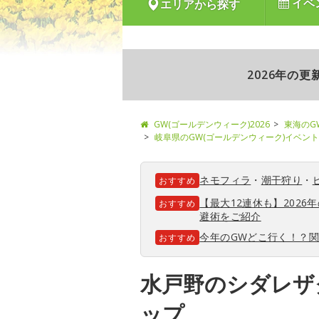
イベ
エリアから探す
2026年の
GW(ゴールデンウィーク)2026
東海のG
岐阜県のGW(ゴールデンウィーク)イベント
ネモフィラ
・
潮干狩り
・
おすすめ
【最大12連休も】202
おすすめ
避術をご紹介
今年のGWどこ行く！？
おすすめ
水戸野のシダレザ
ップ