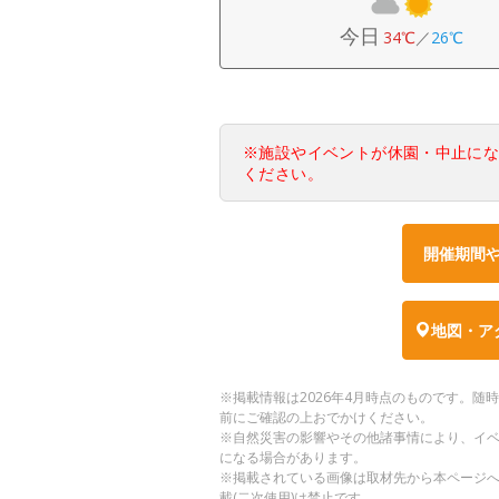
今日
34℃
／
26℃
※施設やイベントが休園・中止に
ください。
開催期間
地図・ア
※掲載情報は2026年4月時点のものです。
前にご確認の上おでかけください。
※自然災害の影響やその他諸事情により、イ
になる場合があります。
※掲載されている画像は取材先から本ページ
載(二次使用)は禁止です。