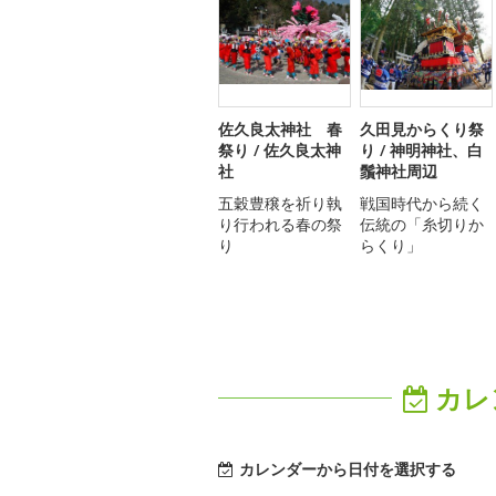
佐久良太神社 春
久田見からくり祭
祭り / 佐久良太神
り / 神明神社、白
社
鬚神社周辺
五穀豊穣を祈り執
戦国時代から続く
り行われる春の祭
伝統の「糸切りか
り
らくり」
カレ
カレンダーから日付を選択する