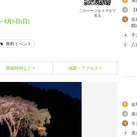
洲
1
【
2
このページをスマホで
見る
企
3
～4月5日(日)
聞
手
4
無料イベント
八
5
開催時間など
地図・アクセス
金
1
道
2
モ
3
道
4