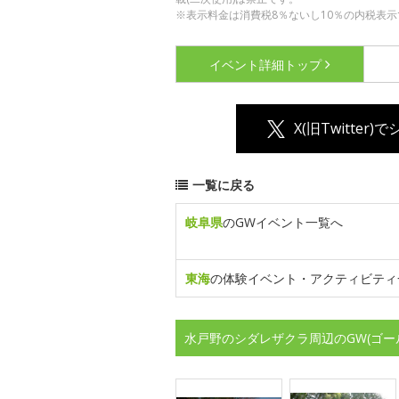
※表示料金は消費税8％ないし10％の内税表示
イベント詳細
トップ
X(旧Twitter)
一覧に戻る
岐阜県
のGWイベント一覧へ
東海
の体験イベント・アクティビティ
水戸野のシダレザクラ周辺のGW(ゴー