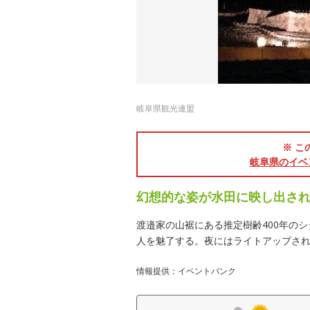
岐阜県観光連盟
※ こ
岐阜県のイベ
幻想的な姿が水田に映し出さ
渡邉家の山裾にある推定樹齢400年の
人を魅了する。夜にはライトアップさ
情報提供：イベントバンク