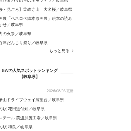
原ひまわりの里のネモフィラ／岐阜県
桜・見ごろ】乗政寺山 大名桜／岐阜県
画展「ペネロペ絵本原画展」絵本の読み
かせ／岐阜県
力の火祭／岐阜県
百津だんじり祭り／岐阜県
もっと見る
GWの人気スポットランキング
【岐阜県】
2026/08/08 更新
華山ドライブウェイ展望台／岐阜県
の駅 花街道付知／岐阜県
ンテール 美濃加茂工場／岐阜県
の駅 和良／岐阜県