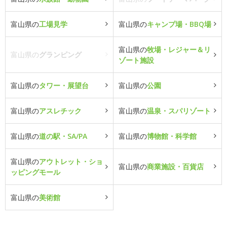
富山県の
工場見学
富山県の
キャンプ場・BBQ場
富山県の
牧場・レジャー＆リ
富山県の
グランピング
ゾート施設
富山県の
タワー・展望台
富山県の
公園
富山県の
アスレチック
富山県の
温泉・スパリゾート
富山県の
道の駅・SA/PA
富山県の
博物館・科学館
富山県の
アウトレット・ショ
富山県の
商業施設・百貨店
ッピングモール
富山県の
美術館