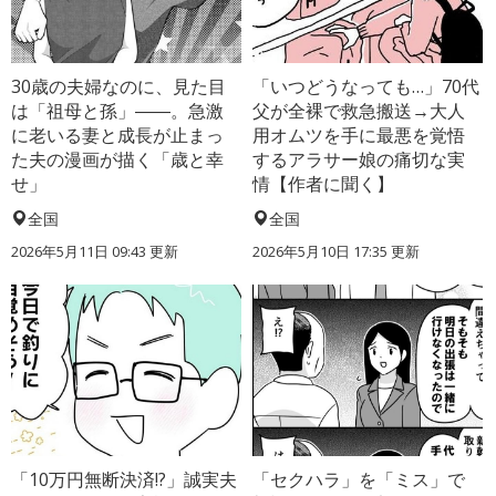
30歳の夫婦なのに、見た目
「いつどうなっても…」70代
は「祖母と孫」――。急激
父が全裸で救急搬送→大人
に老いる妻と成長が止まっ
用オムツを手に最悪を覚悟
た夫の漫画が描く「歳と幸
するアラサー娘の痛切な実
せ」
情【作者に聞く】
全国
全国
2026年5月11日 09:43 更新
2026年5月10日 17:35 更新
「10万円無断決済!?」誠実夫
「セクハラ」を「ミス」で