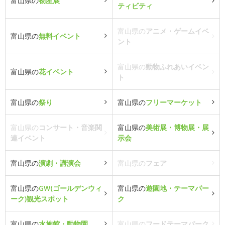
富山県の
物産展
ティビティ
富山県の
アニメ・ゲームイベ
富山県の
無料イベント
ント
富山県の
動物ふれあいイベン
富山県の
花イベント
ト
富山県の
祭り
富山県の
フリーマーケット
富山県の
コンサート・音楽関
富山県の
美術展・博物展・展
連イベント
示会
富山県の
演劇・講演会
富山県の
フェア
富山県の
GW(ゴールデンウィ
富山県の
遊園地・テーマパー
ーク)観光スポット
ク
富山県の
水族館・動物園
富山県の
フードテーマパーク