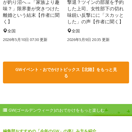
が釣り沼へ→「家族より趣
撃退？ツインの部屋を予約
味？」限界妻が突きつけた
した上司、女性部下の切れ
離婚という結末【作者に聞
味鋭い反撃にに「スカッと
く】
した」の声【作者に聞く】
全国
全国
2026年5月10日 07:30 更新
2026年5月9日 20:35 更新
GWイベント・おでかけトピックス【北陸】をもっと見
る
GW(ゴールデンウィーク)のおでかけをもっと楽しむ
編集部おすすめの「今年のGW」の楽しみ方を紹介