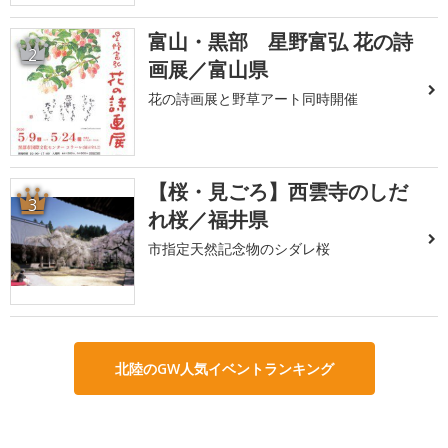
富山・黒部 星野富弘 花の詩
2
画展／富山県
花の詩画展と野草アート同時開催
【桜・見ごろ】西雲寺のしだ
3
れ桜／福井県
市指定天然記念物のシダレ桜
北陸のGW人気イベントランキング