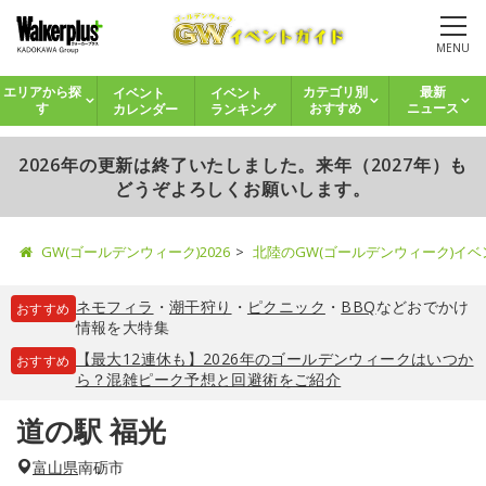
MENU
イベント
イベント
エリアから探
カテゴリ別
最新
カレンダー
ランキング
す
おすすめ
ニュース
2026年の更新は終了いたしました。来年（2027年）も
どうぞよろしくお願いします。
GW(ゴールデンウィーク)2026
北陸のGW(ゴールデンウィーク)イ
ネモフィラ
・
潮干狩り
・
ピクニック
・
BBQ
などおでかけ
おすすめ
情報を大特集
【最大12連休も】2026年のゴールデンウィークはいつか
おすすめ
ら？混雑ピーク予想と回避術をご紹介
道の駅 福光
富山県
南砺市