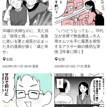
30歳の夫婦なのに、見た目
「いつどうなっても…」70代
は「祖母と孫」――。急激
父が全裸で救急搬送→大人
に老いる妻と成長が止まっ
用オムツを手に最悪を覚悟
た夫の漫画が描く「歳と幸
するアラサー娘の痛切な実
せ」
情【作者に聞く】
全国
全国
2026年5月11日 09:43 更新
2026年5月10日 17:35 更新