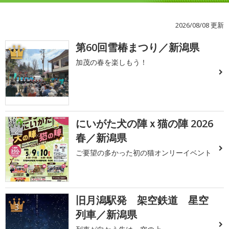
2026/08/08 更新
第60回雪椿まつり／新潟県
1
加茂の春を楽しもう！
にいがた犬の陣ｘ猫の陣 2026
2
春／新潟県
ご要望の多かった初の猫オンリーイベント
旧月潟駅発 架空鉄道 星空
3
列車／新潟県