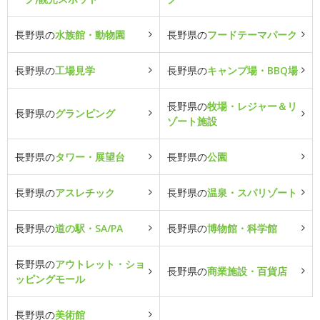
長野県の
水族館・動物園
長野県の
フードテーマパーク
長野県の
工場見学
長野県の
キャンプ場・BBQ場
長野県の
牧場・レジャー＆リ
長野県の
グランピング
ゾート施設
長野県の
タワー・展望台
長野県の
公園
長野県の
アスレチック
長野県の
温泉・スパリゾート
長野県の
道の駅・SA/PA
長野県の
博物館・科学館
長野県の
アウトレット・ショ
長野県の
商業施設・百貨店
ッピングモール
長野県の
美術館