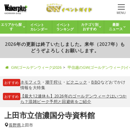
MENU
イベント
イベント
エリアから探
カテゴリ別
最新
カレンダー
ランキング
す
おすすめ
ニュース
2026年の更新は終了いたしました。来年（2027年）も
どうぞよろしくお願いします。
GW(ゴールデンウィーク)2026
甲信越のGW(ゴールデンウィーク)
ネモフィラ
・
潮干狩り
・
ピクニック
・
BBQ
などおでかけ
おすすめ
情報を大特集
【最大12連休も】2026年のゴールデンウィークはいつか
おすすめ
ら？混雑ピーク予想と回避術をご紹介
上田市立信濃国分寺資料館
長野県
上田市