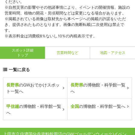
ください。
※自然災害の影響やその他諸事情により、イベントの開催情報、施設の
営業時間、植物の開花・見頃期間などは変更になる場合があります。
※掲載されている画像は取材先から本ページへの掲載の許諾をいただ
き、提供されたものとなります。画像の無断転載(二次使用)は禁止で
す。
※表示料金は消費税8％ないし10％の内税表示です。
スポット詳細
営業時間など
地図・アクセス
トップ
一覧に戻る
長野県
のGWおでかけスポッ
長野県
の博物館・科学館一覧
ト一覧へ
へ
甲信越
の博物館・科学館一覧
全国
の博物館・科学館一覧へ
へ
上田市立信濃国分寺資料館周辺のGW(ゴールデンウィーク)イベン