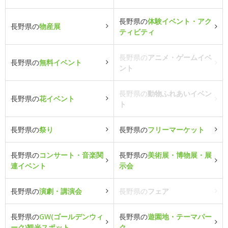
長野県の
体験イベント・アク
長野県の
物産展
ティビティ
長野県の
アニメ・ゲームイベ
長野県の
無料イベント
ント
長野県の
動物ふれあいイベン
長野県の
花イベント
ト
長野県の
祭り
長野県の
フリーマーケット
長野県の
コンサート・音楽関
長野県の
美術展・博物展・展
連イベント
示会
長野県の
演劇・講演会
長野県の
フェア
長野県の
GW(ゴールデンウィ
長野県の
遊園地・テーマパー
ーク)観光スポット
ク