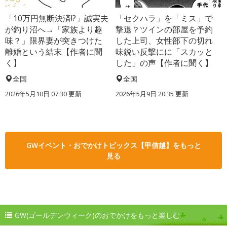
「10万円無断決済!?」誠実夫
「セクハラ」を「ミス」で
が釣り沼へ→「家族より趣
撃退？ツインの部屋を予約
味？」限界妻が突きつけた
した上司、女性部下の切れ
離婚という結末【作者に聞
味鋭い反撃にに「スカッと
く】
した」の声【作者に聞く】
全国
全国
2026年5月10日 07:30 更新
2026年5月9日 20:35 更新
GWイベント・おでかけトピックス【甲信越】をもっと
見る
GW(ゴールデンウィーク)のおでかけをもっと楽しむ