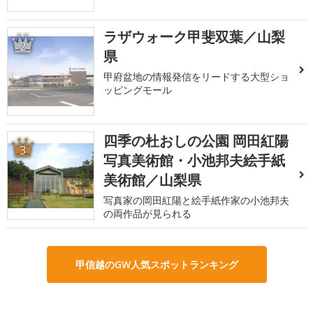
ラザウォーク甲斐双葉／山梨
2
県
甲府盆地の情報発信をリードする大型ショ
ッピングモール
四季の杜おしの公園 岡田紅陽
3
写真美術館・小池邦夫絵手紙
美術館／山梨県
写真家の岡田紅陽と絵手紙作家の小池邦夫
の両作品が見られる
甲信越のGW人気スポットランキング