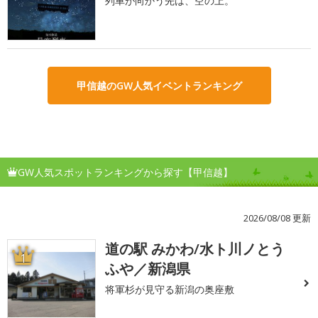
列車が向かう先は、空の上。
甲信越のGW人気イベントランキング
GW人気スポットランキングから探す【甲信越】
2026/08/08 更新
道の駅 みかわ/水ト川ノとう
1
ふや／新潟県
将軍杉が見守る新潟の奥座敷