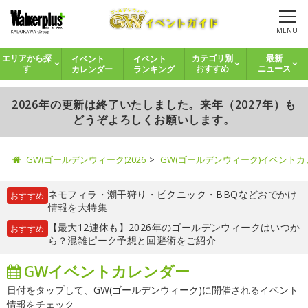
MENU
イベント
イベント
エリアから探
カテゴリ別
最新
カレンダー
ランキング
す
おすすめ
ニュース
2026年の更新は終了いたしました。来年（2027年）も
どうぞよろしくお願いします。
GW(ゴールデンウィーク)2026
GW(ゴールデンウィーク)イベント
ネモフィラ
・
潮干狩り
・
ピクニック
・
BBQ
などおでかけ
おすすめ
情報を大特集
【最大12連休も】2026年のゴールデンウィークはいつか
おすすめ
ら？混雑ピーク予想と回避術をご紹介
GWイベントカレンダー
日付をタップして、GW(ゴールデンウィーク)に開催されるイベント
情報をチェック