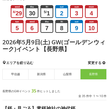
wed
thu
fri
sat
sun
mon
4/
29
30
5/
1
2
3
4
tue
wed
thu
fri
sat
sun
5
6
7
8
9
10
2026年5月9日(土) GW(ゴールデンウィ
ーク)イベント【長野県】
エリアを絞り込む
変更する
甲信越
新潟県
山梨県
長野県
35
長野県のGWイベント
件ヒットしました
全 35 件中 1 〜 10 件
【桜・見ごろ】素桜神社の神代桜