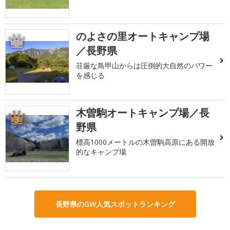
のよさの里オートキャンプ場
2
／長野県
荘厳な鳥甲山からは圧倒的大自然のパワー
を感じる
木曽駒オートキャンプ場／長
3
野県
標高1000メートルの木曽駒高原にある開放
的なキャンプ場
長野県のGW人気スポットランキング