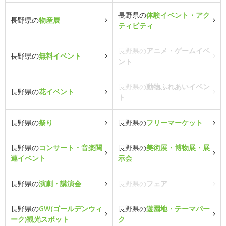
長野県の
体験イベント・アク
長野県の
物産展
ティビティ
長野県の
アニメ・ゲームイベ
長野県の
無料イベント
ント
長野県の
動物ふれあいイベン
長野県の
花イベント
ト
長野県の
祭り
長野県の
フリーマーケット
長野県の
コンサート・音楽関
長野県の
美術展・博物展・展
連イベント
示会
長野県の
演劇・講演会
長野県の
フェア
長野県の
GW(ゴールデンウィ
長野県の
遊園地・テーマパー
ーク)観光スポット
ク