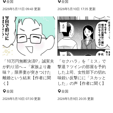
全国
全国
2026年5月11日 09:43 更新
2026年5月10日 17:35 更新
「10万円無断決済!?」誠実夫
「セクハラ」を「ミス」で
が釣り沼へ→「家族より趣
撃退？ツインの部屋を予約
味？」限界妻が突きつけた
した上司、女性部下の切れ
離婚という結末【作者に聞
味鋭い反撃にに「スカッと
く】
した」の声【作者に聞く】
全国
全国
2026年5月10日 07:30 更新
2026年5月9日 20:35 更新