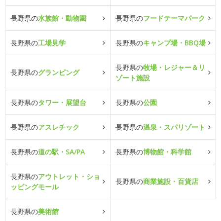
長野県の
水族館・動物園
長野県の
フードテーマパーク
長野県の
工場見学
長野県の
キャンプ場・BBQ場
長野県の
牧場・レジャー＆リ
長野県の
グランピング
ゾート施設
長野県の
タワー・展望台
長野県の
公園
長野県の
アスレチック
長野県の
温泉・スパリゾート
長野県の
道の駅・SA/PA
長野県の
博物館・科学館
長野県の
アウトレット・ショ
長野県の
商業施設・百貨店
ッピングモール
長野県の
美術館