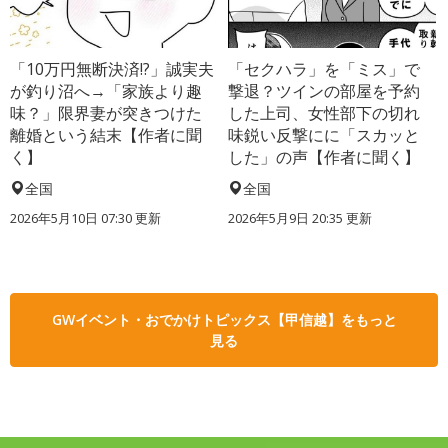
「10万円無断決済!?」誠実夫
「セクハラ」を「ミス」で
が釣り沼へ→「家族より趣
撃退？ツインの部屋を予約
味？」限界妻が突きつけた
した上司、女性部下の切れ
離婚という結末【作者に聞
味鋭い反撃にに「スカッと
く】
した」の声【作者に聞く】
全国
全国
2026年5月10日 07:30 更新
2026年5月9日 20:35 更新
GWイベント・おでかけトピックス【甲信越】をもっと
見る