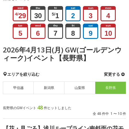
wed
thu
fri
sat
sun
mon
4/
29
30
5/
1
2
3
4
tue
wed
thu
fri
sat
sun
5
6
7
8
9
10
2026年4月13日(月) GW(ゴールデンウ
ィーク)イベント【長野県】
エリアを絞り込む
変更する
甲信越
新潟県
山梨県
長野県
48
長野県のGWイベント
件ヒットしました
全 48 件中 1 〜 10 件
【花・見ごろ】浅川ループライン南斜面の花モ