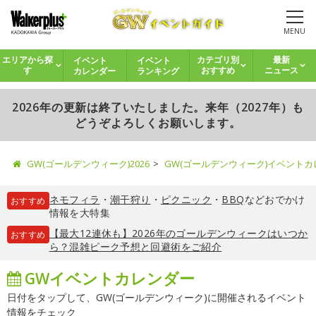
MENU
イベント
イベント
エリアから探
カテゴリ別
最新
カレンダー
ランキング
す
おすすめ
ニュース
2026年の更新は終了いたしました。来年（2027年）も
どうぞよろしくお願いします。
GW(ゴールデンウィーク)2026
GW(ゴールデンウィーク)イベント
ネモフィラ
・
潮干狩り
・
ピクニック
・
BBQ
などおでかけ
おすすめ
情報を大特集
【最大12連休も】2026年のゴールデンウィークはいつか
おすすめ
ら？混雑ピーク予想と回避術をご紹介
GWイベントカレンダー
日付をタップして、GW(ゴールデンウィーク)に開催されるイベント
情報をチェック