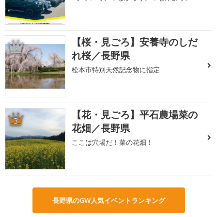
【桜・見ごろ】安養寺のしだ
2
れ桜／長野県
松本市特別天然記念物に指定
【花・見ごろ】平石農場菜の
3
花畑／長野県
ここは穴場だ！菜の花畑！
長野県のGW人気イベントランキング