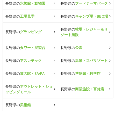
長野県の
水族館・動物園
長野県の
フードテーマパーク
長野県の
工場見学
長野県の
キャンプ場・BBQ場
長野県の
牧場・レジャー＆リ
長野県の
グランピング
ゾート施設
長野県の
タワー・展望台
長野県の
公園
長野県の
アスレチック
長野県の
温泉・スパリゾート
長野県の
道の駅・SA/PA
長野県の
博物館・科学館
長野県の
アウトレット・ショ
長野県の
商業施設・百貨店
ッピングモール
長野県の
美術館