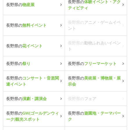
長野県の
体験イベント・アク
長野県の
物産展
ティビティ
長野県の
アニメ・ゲームイベ
長野県の
無料イベント
ント
長野県の
動物ふれあいイベン
長野県の
花イベント
ト
長野県の
祭り
長野県の
フリーマーケット
長野県の
コンサート・音楽関
長野県の
美術展・博物展・展
連イベント
示会
長野県の
演劇・講演会
長野県の
フェア
長野県の
GW(ゴールデンウィ
長野県の
遊園地・テーマパー
ーク)観光スポット
ク