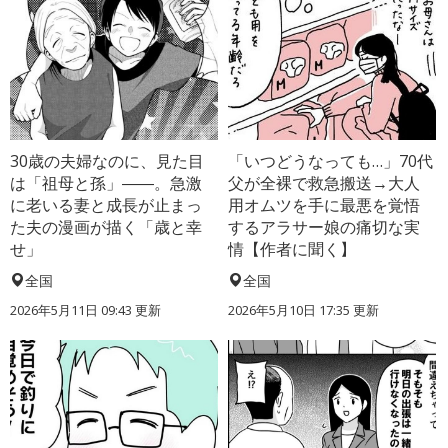
30歳の夫婦なのに、見た目
「いつどうなっても…」70代
は「祖母と孫」――。急激
父が全裸で救急搬送→大人
に老いる妻と成長が止まっ
用オムツを手に最悪を覚悟
た夫の漫画が描く「歳と幸
するアラサー娘の痛切な実
せ」
情【作者に聞く】
全国
全国
2026年5月11日 09:43 更新
2026年5月10日 17:35 更新