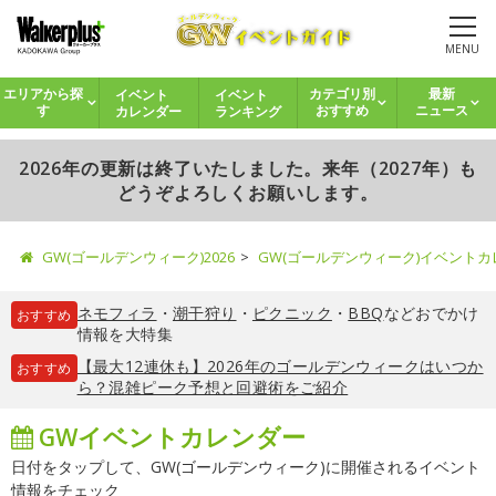
MENU
イベント
イベント
エリアから探
カテゴリ別
最新
カレンダー
ランキング
す
おすすめ
ニュース
2026年の更新は終了いたしました。来年（2027年）も
どうぞよろしくお願いします。
GW(ゴールデンウィーク)2026
GW(ゴールデンウィーク)イベント
ネモフィラ
・
潮干狩り
・
ピクニック
・
BBQ
などおでかけ
おすすめ
情報を大特集
【最大12連休も】2026年のゴールデンウィークはいつか
おすすめ
ら？混雑ピーク予想と回避術をご紹介
GWイベントカレンダー
日付をタップして、GW(ゴールデンウィーク)に開催されるイベント
情報をチェック