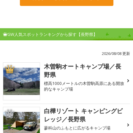
GW人気スポットランキングから探す【長野県】
2026/08/08 更新
木曽駒オートキャンプ場／長
1
野県
標高1000メートルの木曽駒高原にある開放
的なキャンプ場
白樺リゾート キャンピングビ
2
レッジ／長野県
蓼科山のふもとに広がるキャンプ場