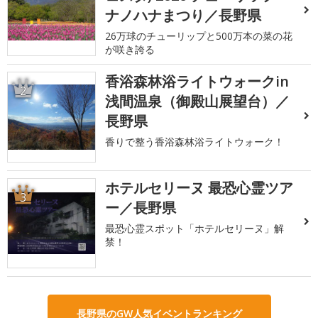
ナノハナまつり／長野県
26万球のチューリップと500万本の菜の花
が咲き誇る
香浴森林浴ライトウォークin
2
浅間温泉（御殿山展望台）／
長野県
香りで整う香浴森林浴ライトウォーク！
ホテルセリーヌ 最恐心霊ツア
3
ー／長野県
最恐心霊スポット「ホテルセリーヌ」解
禁！
長野県のGW人気イベントランキング