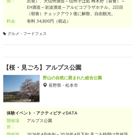
間：
出発）、大信州酒造～信州そば処 榑木野（昼食）～
EH酒造～岩波酒造～アルピコプラザホテル。2日目
（朝食）チェックアウト後に解散、自由観光。
料金:
有料 34,800円（税込）
グルメ・フードフェス
【桜・見ごろ】アルプス公園
野山の自然に囲まれた総合公園
長野県・松本市
体験イベント・アクティビティDATA
開催場
アルプス公園
所：
開催期
2026年4月中旬～2026年4月下旬 見ごろ時期は気候等