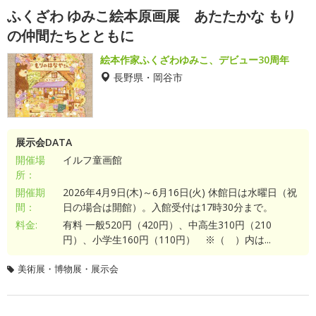
ふくざわ ゆみこ絵本原画展 あたたかな もり
の仲間たちとともに
絵本作家ふくざわゆみこ、デビュー30周年
長野県・岡谷市
展示会DATA
開催場
イルフ童画館
所：
開催期
2026年4月9日(木)～6月16日(火) 休館日は水曜日（祝
間：
日の場合は開館）。入館受付は17時30分まで。
料金:
有料 一般520円（420円）、中高生310円（210
円）、小学生160円（110円） ※（ ）内は...
美術展・博物展・展示会