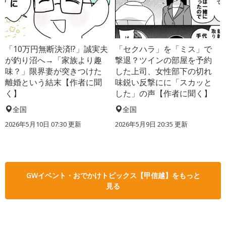
「10万円無断決済!?」誠実夫
「セクハラ」を「ミス」で
が釣り沼へ→「家族より趣
撃退？ツインの部屋を予約
味？」限界妻が突きつけた
した上司、女性部下の切れ
離婚という結末【作者に聞
味鋭い反撃にに「スカッと
く】
した」の声【作者に聞く】
全国
全国
2026年5月10日 07:30 更新
2026年5月9日 20:35 更新
GWイベント・おでかけトピックス【甲信越】をもっと
見る