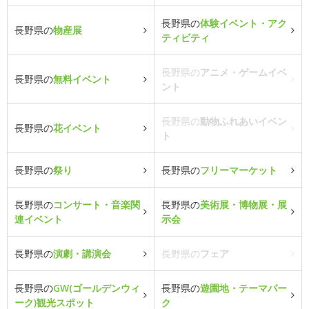
長野県の
体験イベント・アク
長野県の
物産展
ティビティ
長野県の
アニメ・ゲームイベ
長野県の
無料イベント
ント
長野県の
動物ふれあいイベン
長野県の
花イベント
ト
長野県の
祭り
長野県の
フリーマーケット
長野県の
コンサート・音楽関
長野県の
美術展・博物展・展
連イベント
示会
長野県の
演劇・講演会
長野県の
フェア
長野県の
GW(ゴールデンウィ
長野県の
遊園地・テーマパー
ーク)観光スポット
ク