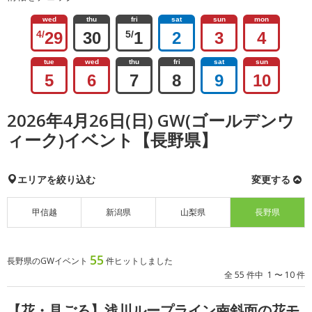
wed
thu
fri
sat
sun
mon
4/
29
30
5/
1
2
3
4
tue
wed
thu
fri
sat
sun
5
6
7
8
9
10
2026年4月26日(日) GW(ゴールデンウ
ィーク)イベント【長野県】
エリアを絞り込む
変更する
甲信越
新潟県
山梨県
長野県
55
長野県のGWイベント
件ヒットしました
全 55 件中 1 〜 10 件
【花・見ごろ】浅川ループライン南斜面の花モ