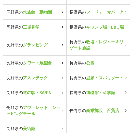
長野県の
水族館・動物園
長野県の
フードテーマパーク
長野県の
工場見学
長野県の
キャンプ場・BBQ場
長野県の
牧場・レジャー＆リ
長野県の
グランピング
ゾート施設
長野県の
タワー・展望台
長野県の
公園
長野県の
アスレチック
長野県の
温泉・スパリゾート
長野県の
道の駅・SA/PA
長野県の
博物館・科学館
長野県の
アウトレット・ショ
長野県の
商業施設・百貨店
ッピングモール
長野県の
美術館