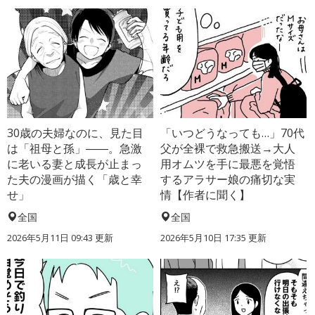
30歳の夫婦なのに、見た目
「いつどうなっても…」70代
は「祖母と孫」――。急激
父が全裸で救急搬送→大人
に老いる妻と成長が止まっ
用オムツを手に最悪を覚悟
た夫の漫画が描く「歳と幸
するアラサー娘の痛切な実
せ」
情【作者に聞く】
全国
全国
2026年5月11日 09:43 更新
2026年5月10日 17:35 更新