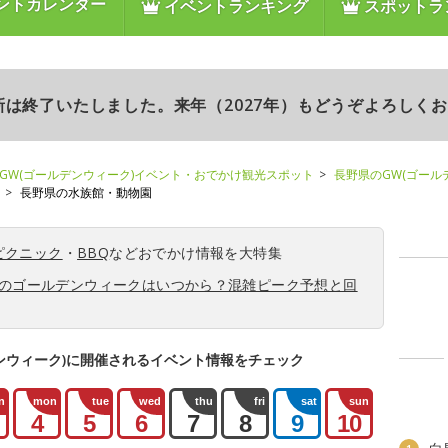
ントカレンダー
イベントランキング
スポットラ
更新は終了いたしました。来年（2027年）もどうぞよろしく
GW(ゴールデンウィーク)イベント・おでかけ観光スポット
長野県のGW(ゴール
長野県の水族館・動物園
ピクニック
・
BBQ
などおでかけ情報を大特集
6年のゴールデンウィークはいつから？混雑ピーク予想と回
ンウィーク)に開催されるイベント情報をチェック
n
mon
tue
wed
thu
fri
sat
sun
4
5
6
7
8
9
10