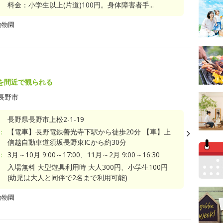
料金：小学生以上(片道)100円。身体障害者手...
動物園
を間近で観られる
長野市
長野県長野市上松2-1-19
：
【電車】長野電鉄善光寺下駅から徒歩20分 【車】上
信越自動車道須坂長野東ICから約30分
：
3月～10月 9:00～17:00、11月～2月 9:00～16:30
入場無料 大型遊具利用時 大人300円、小学生100円
(幼児は大人と同伴で2名まで利用可能)
動物園