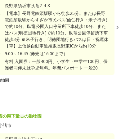
長野県須坂市臥竜2-4-8
：
【電車】長野電鉄須坂駅から徒歩25分。または長野
電鉄須坂駅からすざか市民バス(仙仁行き・米子行き)
で約10分、臥竜公園入口停留所下車徒歩10分、また
はバス(明徳団地行き)で約10分、臥竜公園停留所下車
徒歩3分 ※米子行き、明徳団地行きバスは日・祝運休
【車】上信越自動車道須坂長野東ICから約10分
：
9:00～16:45 (券売は16:00まで）
有料 入園券：一般400円、小学生・中学生100円、保
護者同伴未就学児無料。年間パスポート 一般20...
動物園
園の県下最古の動物園
小諸市