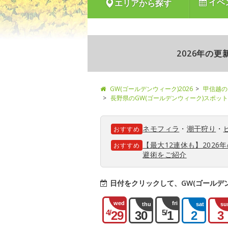
イベ
エリアから探す
2026年の
GW(ゴールデンウィーク)2026
甲信越の
長野県のGW(ゴールデンウィーク)スポット
ネモフィラ
・
潮干狩り
・
おすすめ
【最大12連休も】202
おすすめ
避術をご紹介
日付をクリックして、GW(ゴールデ
wed
fri
thu
sat
su
4/
5/
29
30
1
2
3