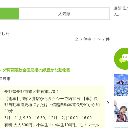
最近見
人気順
ん。
ました
全 7 件中 1 〜 7 件
ンダ飼育頭数全国屈指の緑豊かな動物園
長野市
長野県長野市篠ノ井有旅570-1
：
【電車】JR篠ノ井駅からタクシーで約15分 【車】長
野自動車道更埴ICまたは上信越自動車道長野ICから約
25分
：
3月～11月9:30～16:30。12月～2月10:00～16:00
有料 大人600円、小学生・中学生100円。モノレール