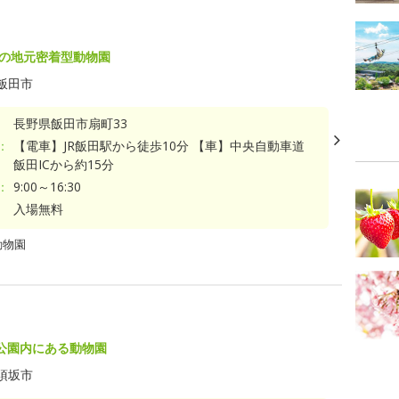
園の地元密着型動物園
飯田市
長野県飯田市扇町33
：
【電車】JR飯田駅から徒歩10分 【車】中央自動車道
飯田ICから約15分
：
9:00～16:30
入場無料
動物園
公園内にある動物園
須坂市