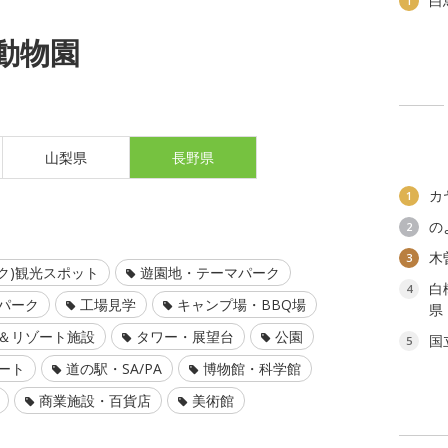
白
1
動物園
山梨県
長野県
カ
1
の
2
木
3
ク)観光スポット
遊園地・テーマパーク
白
4
パーク
工場見学
キャンプ場・BBQ場
県
＆リゾート施設
タワー・展望台
公園
国
5
ート
道の駅・SA/PA
博物館・科学館
商業施設・百貨店
美術館