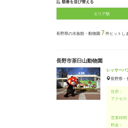
順番を並び替える
エリア順
7
長野県の水族館・動物園
件ヒットし
長野市茶臼山動物園
レッサーパ
長野県・
住所：
アクセス
営業時間
料金：