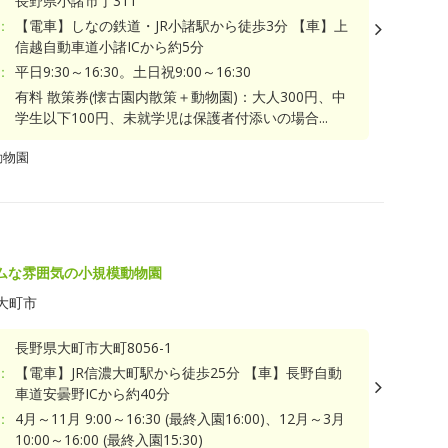
長野県小諸市丁311
：
【電車】しなの鉄道・JR小諸駅から徒歩3分 【車】上
信越自動車道小諸ICから約5分
：
平日9:30～16:30。土日祝9:00～16:30
有料 散策券(懐古園内散策＋動物園)：大人300円、中
学生以下100円、未就学児は保護者付添いの場合...
動物園
ムな雰囲気の小規模動物園
大町市
長野県大町市大町8056-1
：
【電車】JR信濃大町駅から徒歩25分 【車】長野自動
車道安曇野ICから約40分
：
4月～11月 9:00～16:30 (最終入園16:00)、12月～3月
10:00～16:00 (最終入園15:30)