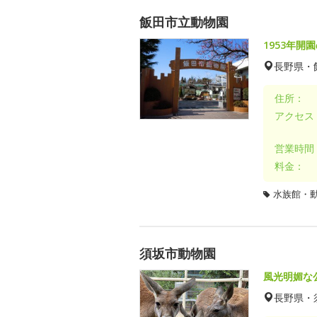
飯田市立動物園
1953年開
長野県・
住所：
アクセス
営業時間
料金：
水族館・
須坂市動物園
風光明媚な
長野県・