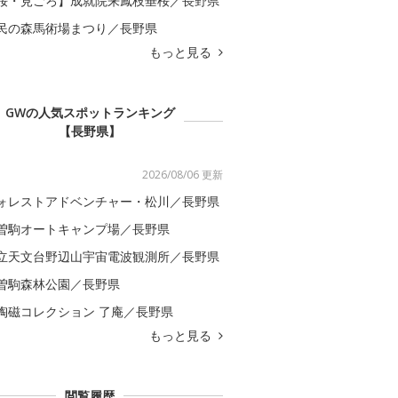
桜・見ごろ】成就院来鳳枝垂桜／長野県
民の森馬術場まつり／長野県
もっと見る
GWの人気スポットランキング
【長野県】
2026/08/06 更新
ォレストアドベンチャー・松川／長野県
曽駒オートキャンプ場／長野県
立天文台野辺山宇宙電波観測所／長野県
曽駒森林公園／長野県
陶磁コレクション 了庵／長野県
もっと見る
閲覧履歴