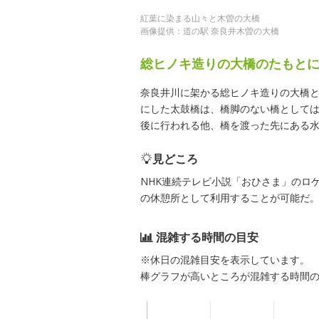
紅葉に染まる山々と木曽の大橋
画像提供：道の駅 奈良井木曽の大橋
総ヒノキ造りの大橋のたもと
奈良井川に架かる総ヒノキ造りの大橋
にした太鼓橋は、橋脚のない橋として
後に行われる他、橋を渡った先にある
見どころ
NHK連続テレビ小説「おひさま」のロ
の休憩所として利用することが可能だ
混雑する時間の目安
※休日の混雑目安を表示しています。
棒グラフが高いところが混雑する時間