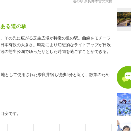
道の駅 奈良井木曽の大橋
にある道の駅
と、その先に広がる芝生広場が特徴の道の駅。曲線をモチーフ
は日本有数の大きさ。時期により幻想的なライトアップが日没
水辺の芝生公園でゆったりとした時間を過ごすことができる。
ケ地として使用された奈良井宿も徒歩5分と近く、散策のため
。
の目安です。