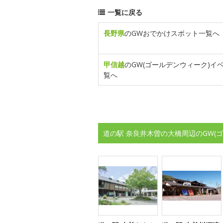
一覧に戻る
長野県
のGWおでかけスポット一覧へ
甲信越
のGW(ゴールデンウィーク)イ
覧へ
道の駅 奈良井木曽の大橋周辺のGW(