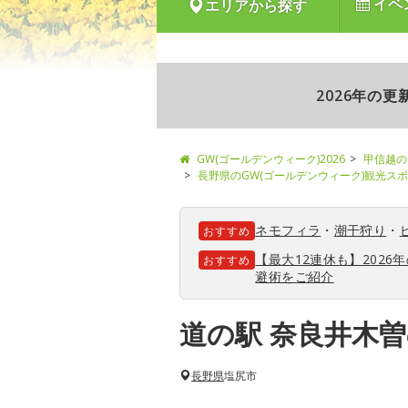
イベ
エリアから探す
2026年の
GW(ゴールデンウィーク)2026
甲信越の
長野県のGW(ゴールデンウィーク)観光ス
ネモフィラ
・
潮干狩り
・
おすすめ
【最大12連休も】202
おすすめ
避術をご紹介
道の駅 奈良井木
長野県
塩尻市