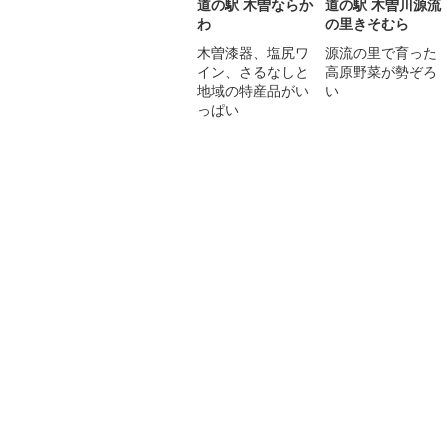
道の駅 木曽ならか
道の駅 木曽川源流
わ
の里きそむら
木曽漆器、塩尻ワ
源流の里で育った
イン、さるなしと
高原野菜が勢ぞろ
地域の特産品がい
い
っぱい