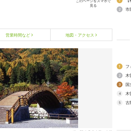
【
1
このページをスマホで
見る
市
2
営業時間など
地図・アクセス
フ
1
木
2
国
3
木
4
古
5