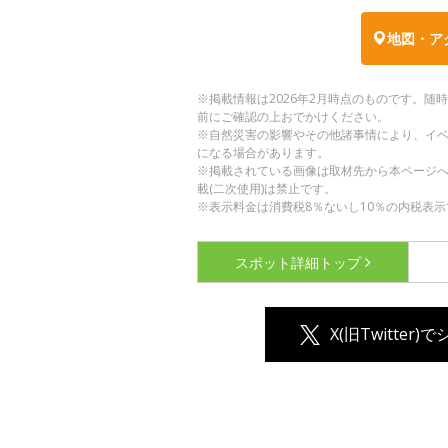
地図・ア
※掲載情報は2026年2月時点のものです。
前にご確認の上おでかけください。
※自然災害の影響やその他諸事情により、イ
になる場合があります。
※掲載されている画像は取材先から本ページ
載(二次使用)は禁止です。
※表示料金は消費税8％ないし10％の内税表示
スポット詳細
トップ
X(旧Twitter)