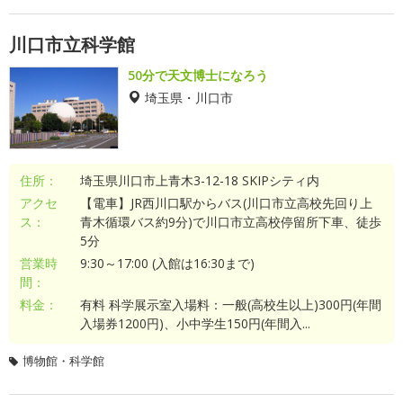
川口市立科学館
50分で天文博士になろう
埼玉県・川口市
住所：
埼玉県川口市上青木3-12-18 SKIPシティ内
アクセ
【電車】JR西川口駅からバス(川口市立高校先回り上
ス：
青木循環バス約9分)で川口市立高校停留所下車、徒歩
5分
営業時
9:30～17:00 (入館は16:30まで)
間：
料金：
有料 科学展示室入場料：一般(高校生以上)300円(年間
入場券1200円)、小中学生150円(年間入...
博物館・科学館