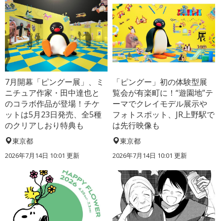
7月開幕「ピングー展」、ミ
「ピングー」初の体験型展
ニチュア作家・田中達也と
覧会が有楽町に！“遊園地”テ
のコラボ作品が登場！チケ
ーマでクレイモデル展示や
ットは5月23日発売、全5種
フォトスポット、JR上野駅で
のクリアしおり特典も
は先行映像も
東京都
東京都
2026年7月14日 10:01 更新
2026年7月14日 10:01 更新