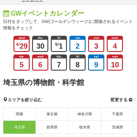
GWイベントカレンダー
日付をタップして、GW(ゴールデンウィーク)に開催されるイベント
情報をチェック
wed
thu
fri
sat
sun
mon
4/
29
30
5/
1
2
3
4
tue
wed
thu
fri
sat
sun
5
6
7
8
9
10
埼玉県の博物館・科学館
エリアを絞り込む
変更する
関東
東京都
神奈川県
千葉県
埼玉県
群馬県
栃木県
茨城県