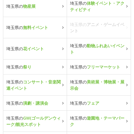
埼玉県の
体験イベント・アク
埼玉県の
物産展
ティビティ
埼玉県の
アニメ・ゲームイベ
埼玉県の
無料イベント
ント
埼玉県の
動物ふれあいイベン
埼玉県の
花イベント
ト
埼玉県の
祭り
埼玉県の
フリーマーケット
埼玉県の
コンサート・音楽関
埼玉県の
美術展・博物展・展
連イベント
示会
埼玉県の
演劇・講演会
埼玉県の
フェア
埼玉県の
GW(ゴールデンウィ
埼玉県の
遊園地・テーマパー
ーク)観光スポット
ク