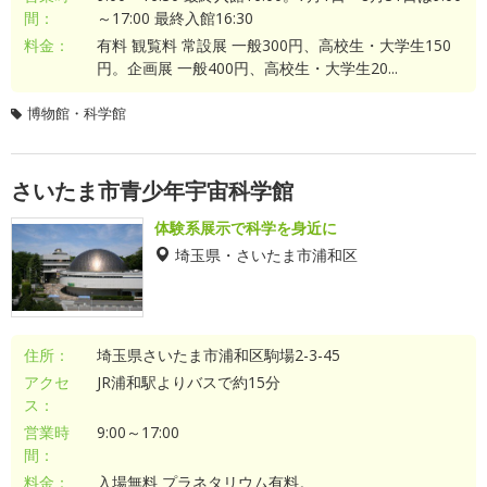
間：
～17:00 最終入館16:30
料金：
有料 観覧料 常設展 一般300円、高校生・大学生150
円。企画展 一般400円、高校生・大学生20...
博物館・科学館
さいたま市青少年宇宙科学館
体験系展示で科学を身近に
埼玉県・さいたま市浦和区
住所：
埼玉県さいたま市浦和区駒場2-3-45
アクセ
JR浦和駅よりバスで約15分
ス：
営業時
9:00～17:00
間：
料金：
入場無料 プラネタリウム有料。