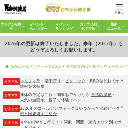
MENU
イベント
イベント
エリアから探
カテゴリ別
最新
カレンダー
ランキング
す
おすすめ
ニュース
2026年の更新は終了いたしました。来年（2027年）も
どうぞよろしくお願いします。
GW(ゴールデンウィーク)2026
関東のGW(ゴールデンウィーク)イ
ネモフィラ
・
潮干狩り
・
ピクニック
・
BBQ
などおでかけ
おすすめ
情報を大特集
連休の予定はこれ！関東おでかけなら
至福の温泉
・
おすすめ
人気の遊園地
・
親子で体験イベント
2026年のゴールデンウィークはいつから？混雑ピーク予
おすすめ
想と回避術をご紹介
今年のGWどこ行く！？関東・関西・東海エリア別スポ
おすすめ
ットガイド