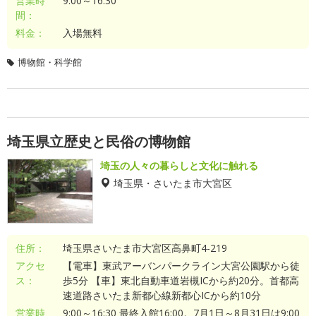
営業時
9:00～16:30
間：
料金：
入場無料
博物館・科学館
埼玉県立歴史と民俗の博物館
埼玉の人々の暮らしと文化に触れる
埼玉県・さいたま市大宮区
住所：
埼玉県さいたま市大宮区高鼻町4-219
アクセ
【電車】東武アーバンパークライン大宮公園駅から徒
ス：
歩5分 【車】東北自動車道岩槻ICから約20分。首都高
速道路さいたま新都心線新都心ICから約10分
営業時
9:00～16:30 最終入館16:00。7月1日～8月31日は9:00