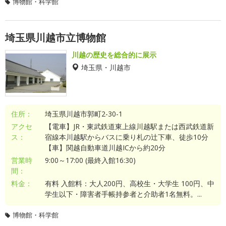
博物館・科学館
埼玉県川越市立博物館
川越の歴史を総合的に展示
埼玉県・川越市
住所：
埼玉県川越市郭町2-30-1
アクセ
【電車】JR・東武鉄道東上線川越駅または西武鉄道新
ス：
宿線本川越駅からバスに乗り札の辻下車、徒歩10分
【車】関越自動車道川越ICから約20分
営業時
9:00～17:00 (最終入館16:30)
間：
料金：
有料 入館料：大人200円、高校生・大学生 100円、中
学生以下・障害者手帳持参者と介助者1名無料。...
博物館・科学館