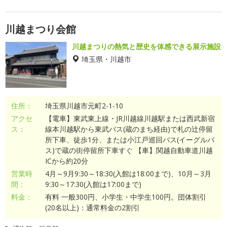
川越まつり会館
川越まつりの熱気と歴史を体感できる展示施設
埼玉県・川越市
住所：
埼玉県川越市元町2-1-10
アクセ
【電車】東武東上線・JR川越線川越駅または西武新宿
ス：
線本川越駅から東武バス(蔵のまち経由)で札の辻停留
所下車、徒歩1分、または小江戸巡回バス(イーグルバ
ス)で蔵の街停留所下車すぐ 【車】関越自動車道川越
ICから約20分
営業時
4月～9月9:30～18:30(入館は18:00まで)、10月～3月
間：
9:30～17:30(入館は17:00まで)
料金：
有料 一般300円、小学生・中学生100円。団体割引
(20名以上)：通常料金の2割引