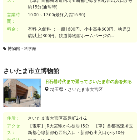
ス：
【車】首都高速道路埼玉新都心線新都心西出入口から
約15分(通常時)
営業時
10:00～17:00(最終入館16:30)
間：
料金：
有料 入館料 ：一般1600円、小中高生600円、幼児(3
歳以上)300円。鉄道博物館ホームページの...
博物館・科学館
さいたま市立博物館
旧石器時代まで遡ってさいたま市の姿を知る
埼玉県・さいたま市大宮区
住所：
さいたま市大宮区高鼻町2-1-2.
アクセ
【電車】JR大宮駅から徒歩15分 【車】首都高速埼玉
ス：
新都心線新都心西出入口・新都心出入口から10分