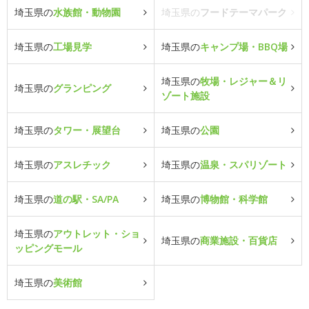
埼玉県の
水族館・動物園
埼玉県の
フードテーマパーク
埼玉県の
工場見学
埼玉県の
キャンプ場・BBQ場
埼玉県の
牧場・レジャー＆リ
埼玉県の
グランピング
ゾート施設
埼玉県の
タワー・展望台
埼玉県の
公園
埼玉県の
アスレチック
埼玉県の
温泉・スパリゾート
埼玉県の
道の駅・SA/PA
埼玉県の
博物館・科学館
埼玉県の
アウトレット・ショ
埼玉県の
商業施設・百貨店
ッピングモール
埼玉県の
美術館