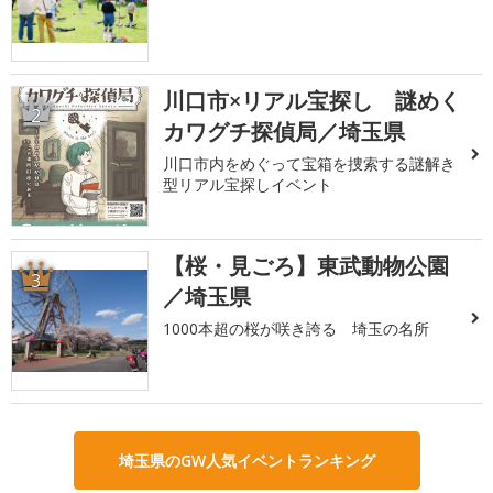
川口市×リアル宝探し 謎めく
2
カワグチ探偵局／埼玉県
川口市内をめぐって宝箱を捜索する謎解き
型リアル宝探しイベント
【桜・見ごろ】東武動物公園
3
／埼玉県
1000本超の桜が咲き誇る 埼玉の名所
埼玉県のGW人気イベントランキング