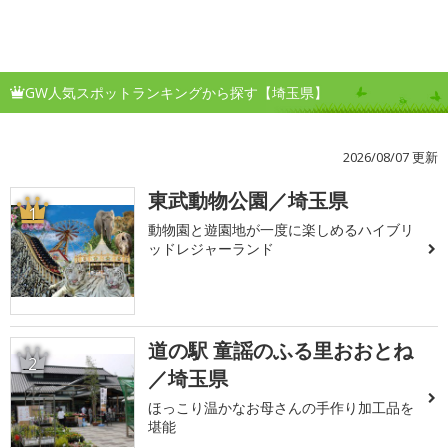
GW人気スポットランキングから探す【埼玉県】
2026/08/07 更新
東武動物公園／埼玉県
1
動物園と遊園地が一度に楽しめるハイブリ
ッドレジャーランド
道の駅 童謡のふる里おおとね
2
／埼玉県
ほっこり温かなお母さんの手作り加工品を
堪能