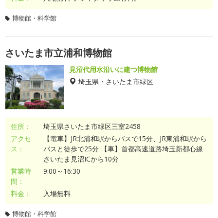
博物館・科学館
さいたま市立浦和博物館
見沼代用水沿いに建つ博物館
埼玉県・さいたま市緑区
住所：
埼玉県さいたま市緑区三室2458
アクセ
【電車】JR北浦和駅からバスで15分、JR東浦和駅から
ス：
バスと徒歩で25分 【車】首都高速道路埼玉新都心線
さいたま見沼ICから10分
営業時
9:00～16:30
間：
料金：
入場無料
博物館・科学館