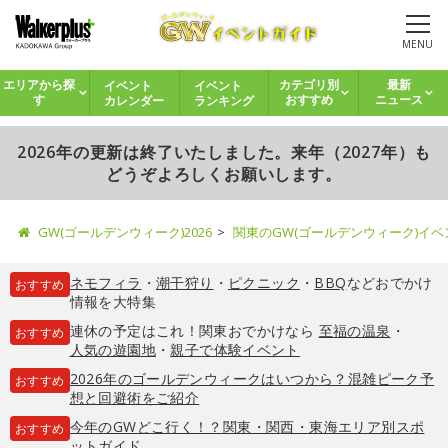
MENU
イベント
イベント
エリアから探
カテゴリ別
最新
カレンダー
ランキング
す
おすすめ
ニュース
2026年の更新は終了いたしました。来年（2027年）も
どうぞよろしくお願いします。
GW(ゴールデンウィーク)2026
関東のGW(ゴールデンウィーク)イ
ネモフィラ
・
潮干狩り
・
ピクニック
・
BBQ
などおでかけ
おすすめ
情報を大特集
連休の予定はこれ！関東おでかけなら
至福の温泉
・
おすすめ
人気の遊園地
・
親子で体験イベント
2026年のゴールデンウィークはいつから？混雑ピーク予
おすすめ
想と回避術をご紹介
今年のGWどこ行く！？関東・関西・東海エリア別スポ
おすすめ
ットガイド