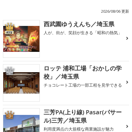
2026/08/06 更新
西武園ゆうえんち／埼玉県
1
人が、街が、笑顔が生きる「昭和の熱気」
ロッテ 浦和工場「おかしの学
2
校」／埼玉県
チョコレート工場の一部工程を見学できる
三芳PA(上り線) Pasar(パサー
3
ル)三芳／埼玉県
利用度満点の大規模な商業施設が魅力