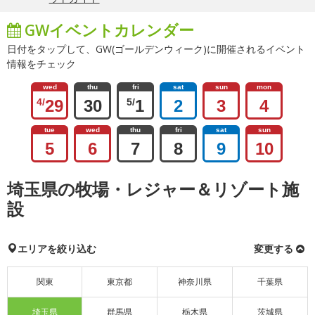
GWイベントカレンダー
日付をタップして、GW(ゴールデンウィーク)に開催されるイベント
情報をチェック
wed
thu
fri
sat
sun
mon
4/
29
30
5/
1
2
3
4
tue
wed
thu
fri
sat
sun
5
6
7
8
9
10
埼玉県の牧場・レジャー＆リゾート施
設
エリアを絞り込む
変更する
関東
東京都
神奈川県
千葉県
埼玉県
群馬県
栃木県
茨城県