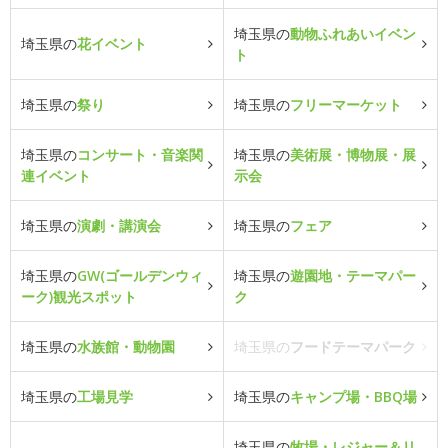
埼玉県の
動物ふれあいイベン
埼玉県の
花イベント
ト
埼玉県の
祭り
埼玉県の
フリーマーケット
埼玉県の
コンサート・音楽関
埼玉県の
美術展・博物展・展
連イベント
示会
埼玉県の
演劇・講演会
埼玉県の
フェア
埼玉県の
GW(ゴールデンウィ
埼玉県の
遊園地・テーマパー
ーク)観光スポット
ク
埼玉県の
水族館・動物園
埼玉県の
フードテーマパーク
埼玉県の
工場見学
埼玉県の
キャンプ場・BBQ場
埼玉県の
牧場・レジャー＆リ