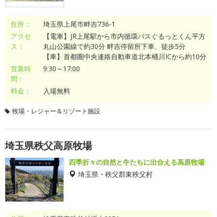
住所：
埼玉県上尾市畔吉736-1
アクセ
【電車】JR上尾駅から市内循環バスぐるっとくん平方
ス：
丸山公園線で約30分 畔吉停留所下車、徒歩5分
【車】首都圏中央連絡自動車道北本桶川ICから約10分
営業時
9:30～17:00
間：
料金：
入場無料
牧場・レジャー＆リゾート施設
埼玉県秩父高原牧場
四季折々の自然と牛たちに出合える高原牧場
埼玉県・秩父郡東秩父村