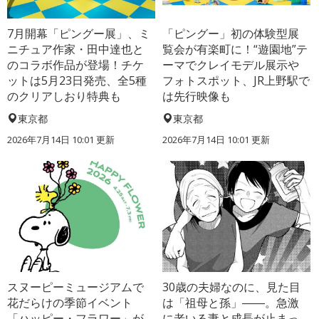
7月開幕「ピングー展」、ミ
「ピングー」初の体験型展
ニチュア作家・田中達也と
覧会が有楽町に！“遊園地”テ
のコラボ作品が登場！チケ
ーマでクレイモデル展示や
ットは5月23日発売、全5種
フォトスポット、JR上野駅で
のクリアしおり特典も
は先行映像も
東京都
東京都
2026年7月14日 10:01 更新
2026年7月14日 10:01 更新
スヌーピーミュージアムで
30歳の夫婦なのに、見た目
花だらけの季節イベント
は「祖母と孫」――。急激
「ハッピー・フラワー」が
に老いる妻と成長が止まっ