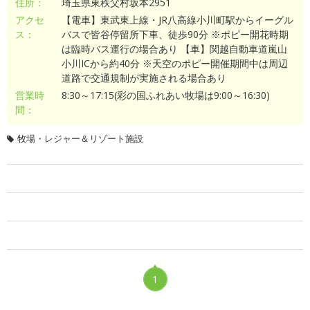
住所：
埼玉県東秩父村坂本2951
アクセ
【電車】東武東上線・JR八高線小川町駅からイーグル
ス：
バスで皆谷停留所下車、徒歩90分 ※ポピー開花時期
は臨時バス運行の場合あり 【車】関越自動車道嵐山
小川ICから約40分 ※天空のポピー開催期間中は周辺
道路で交通規制が実施される場合あり
営業時
8:30～17:15(彩の国ふれあい牧場は9:00～16:30)
間：
牧場・レジャー＆リゾート施設
1