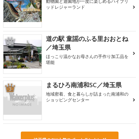
動物園と遊園地が一度に楽しめるハイブリ
ッドレジャーランド
道の駅 童謡のふる里おおとね
2
／埼玉県
ほっこり温かなお母さんの手作り加工品を
堪能
まるひろ南浦和SC／埼玉県
3
地域密着、食と暮らしが詰まった南浦和の
ショッピングセンター