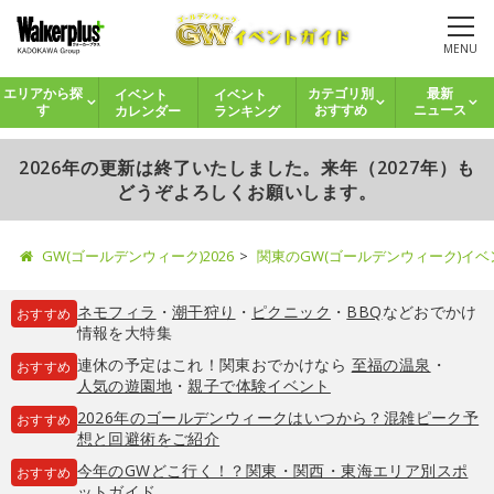
MENU
イベント
イベント
エリアから探
カテゴリ別
最新
カレンダー
ランキング
す
おすすめ
ニュース
2026年の更新は終了いたしました。来年（2027年）も
どうぞよろしくお願いします。
GW(ゴールデンウィーク)2026
関東のGW(ゴールデンウィーク)イ
ネモフィラ
・
潮干狩り
・
ピクニック
・
BBQ
などおでかけ
おすすめ
情報を大特集
連休の予定はこれ！関東おでかけなら
至福の温泉
・
おすすめ
人気の遊園地
・
親子で体験イベント
2026年のゴールデンウィークはいつから？混雑ピーク予
おすすめ
想と回避術をご紹介
今年のGWどこ行く！？関東・関西・東海エリア別スポ
おすすめ
ットガイド