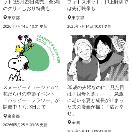
ットは5月23日発売、全5種
フォトスポット、JR上野駅で
のクリアしおり特典も
は先行映像も
東京都
東京都
2026年7月14日 10:01 更新
2026年7月14日 10:01 更新
スヌーピーミュージアムで
30歳の夫婦なのに、見た目
花だらけの季節イベント
は「祖母と孫」――。急激
「ハッピー・フラワー」が
に老いる妻と成長が止まっ
開催中！7月3日まで
た夫の漫画が描く「歳と幸
せ」
東京都
全国
2026年5月25日 09:35 更新
2026年5月11日 09:43 更新