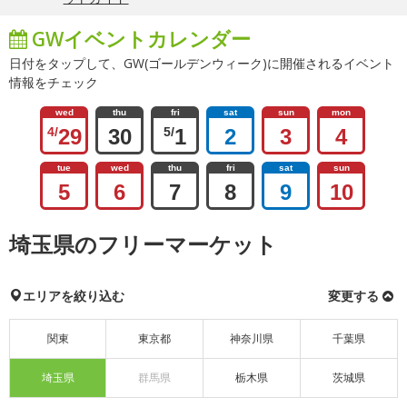
GWイベントカレンダー
日付をタップして、GW(ゴールデンウィーク)に開催されるイベント
情報をチェック
wed
thu
fri
sat
sun
mon
4/
29
30
5/
1
2
3
4
tue
wed
thu
fri
sat
sun
5
6
7
8
9
10
埼玉県のフリーマーケット
エリアを絞り込む
変更する
関東
東京都
神奈川県
千葉県
埼玉県
群馬県
栃木県
茨城県