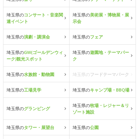
埼玉県の
コンサート・音楽関
埼玉県の
美術展・博物展・展
連イベント
示会
埼玉県の
演劇・講演会
埼玉県の
フェア
埼玉県の
GW(ゴールデンウィ
埼玉県の
遊園地・テーマパー
ーク)観光スポット
ク
埼玉県の
水族館・動物園
埼玉県の
フードテーマパーク
埼玉県の
工場見学
埼玉県の
キャンプ場・BBQ場
埼玉県の
牧場・レジャー＆リ
埼玉県の
グランピング
ゾート施設
埼玉県の
タワー・展望台
埼玉県の
公園