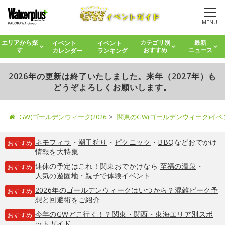
MENU
イベント
イベント
エリアから探
カテゴリ別
最新
カレンダー
ランキング
す
おすすめ
ニュース
2026年の更新は終了いたしました。来年（2027年）も
どうぞよろしくお願いします。
GW(ゴールデンウィーク)2026
関東のGW(ゴールデンウィーク)イ
ネモフィラ
・
潮干狩り
・
ピクニック
・
BBQ
などおでかけ
おすすめ
情報を大特集
連休の予定はこれ！関東おでかけなら
至福の温泉
・
おすすめ
人気の遊園地
・
親子で体験イベント
2026年のゴールデンウィークはいつから？混雑ピーク予
おすすめ
想と回避術をご紹介
今年のGWどこ行く！？関東・関西・東海エリア別スポ
おすすめ
ットガイド