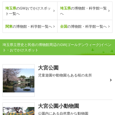
埼玉県
のGWおでかけスポッ
埼玉県
の博物館・科学館一覧
ト一覧へ
へ
関東
の博物館・科学館一覧へ
全国
の博物館・科学館一覧へ
埼玉県立歴史と民俗の博物館周辺のGW(ゴールデンウィーク)イベン
ト・おでかけスポット
大宮公園
児童遊園や動物園もある桜の名所
大宮公園小動物園
公園内にある自然豊かな動物園