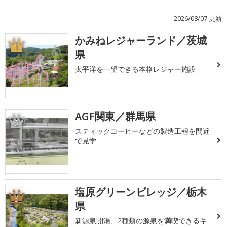
2026/08/07 更新
かみねレジャーランド／茨城
1
県
太平洋を一望できる本格レジャー施設
AGF関東／群馬県
2
スティックコーヒーなどの製造工程を間近
で見学
塩原グリーンビレッジ／栃木
3
県
新源泉開湯、2種類の源泉を満喫できるキ