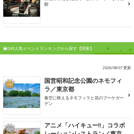
館
GW人気イベントランキングから探す【関東】
2026/08/07 更新
国営昭和記念公園のネモフィ
1
ラ／東京都
春空に映えるネモフィラと花のブーケガー
デン
アニメ「ハイキュー!!」コラボ
2
レーションレストラン／東京