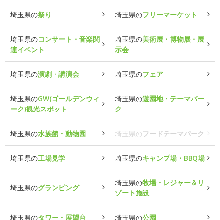
埼玉県の
祭り
埼玉県の
フリーマーケット
埼玉県の
コンサート・音楽関
埼玉県の
美術展・博物展・展
連イベント
示会
埼玉県の
演劇・講演会
埼玉県の
フェア
埼玉県の
GW(ゴールデンウィ
埼玉県の
遊園地・テーマパー
ーク)観光スポット
ク
埼玉県の
水族館・動物園
埼玉県の
フードテーマパーク
埼玉県の
工場見学
埼玉県の
キャンプ場・BBQ場
埼玉県の
牧場・レジャー＆リ
埼玉県の
グランピング
ゾート施設
埼玉県の
タワー・展望台
埼玉県の
公園