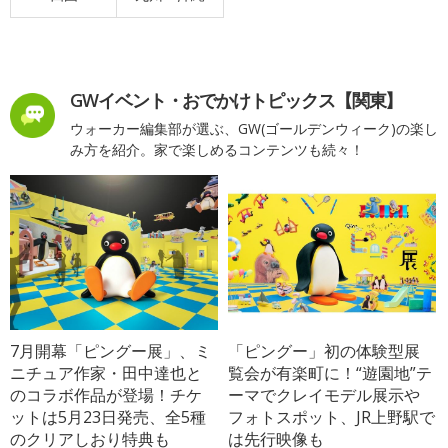
GWイベント・おでかけトピックス【関東】
ウォーカー編集部が選ぶ、GW(ゴールデンウィーク)の楽し
み方を紹介。家で楽しめるコンテンツも続々！
7月開幕「ピングー展」、ミ
「ピングー」初の体験型展
ニチュア作家・田中達也と
覧会が有楽町に！“遊園地”テ
のコラボ作品が登場！チケ
ーマでクレイモデル展示や
ットは5月23日発売、全5種
フォトスポット、JR上野駅で
のクリアしおり特典も
は先行映像も