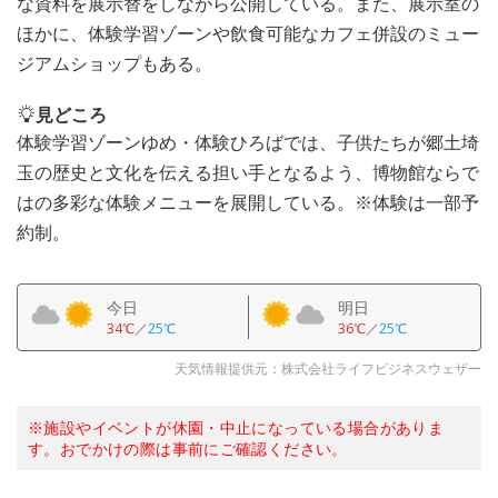
な資料を展示替をしながら公開している。また、展示室の
ほかに、体験学習ゾーンや飲食可能なカフェ併設のミュー
ジアムショップもある。
見どころ
体験学習ゾーンゆめ・体験ひろばでは、子供たちが郷土埼
玉の歴史と文化を伝える担い手となるよう、博物館ならで
はの多彩な体験メニューを展開している。※体験は一部予
約制。
今日
明日
34℃
／
25℃
36℃
／
25℃
天気情報提供元：株式会社ライフビジネスウェザー
※施設やイベントが休園・中止になっている場合がありま
す。おでかけの際は事前にご確認ください。