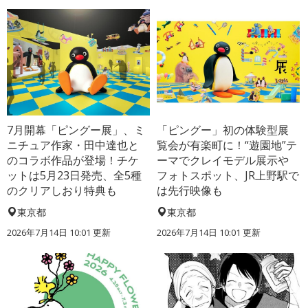
7月開幕「ピングー展」、ミ
「ピングー」初の体験型展
ニチュア作家・田中達也と
覧会が有楽町に！“遊園地”テ
のコラボ作品が登場！チケ
ーマでクレイモデル展示や
ットは5月23日発売、全5種
フォトスポット、JR上野駅で
のクリアしおり特典も
は先行映像も
東京都
東京都
2026年7月14日 10:01 更新
2026年7月14日 10:01 更新