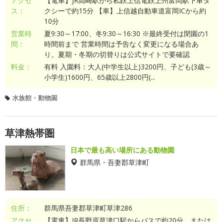
アクセ
【電車】JR高崎駅から私鉄上信電鉄上州富岡駅下車タ
ス：
クシーで約15分 【車】上信越自動車道富岡ICから約
10分
営業時
夏9:30～17:00、冬9:30～16:30 ※最終受付は閉園の1
間：
時間前まで 営業時間は予告なく変更になる場合あ
り。夏期・冬期の切替りは公式サイトで要確認
料金：
有料 入園料：大人(中学生以上)3200円、子ども(3歳～
小学生)1600円、65歳以上2800円(...
水族館・動物園
草津熱帯圏
日本で最も高い場所にある動物園
群馬県・吾妻郡草津町
住所：
群馬県吾妻郡草津町草津286
アクセ
【電車】JR長野原草津口駅からバスで約20分、または