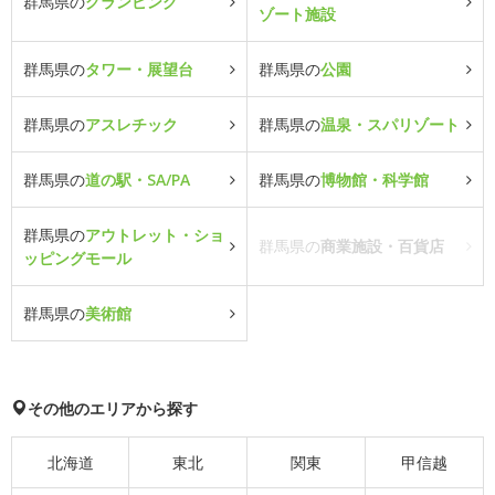
群馬県の
グランピング
ゾート施設
群馬県の
タワー・展望台
群馬県の
公園
群馬県の
アスレチック
群馬県の
温泉・スパリゾート
群馬県の
道の駅・SA/PA
群馬県の
博物館・科学館
群馬県の
アウトレット・ショ
群馬県の
商業施設・百貨店
ッピングモール
群馬県の
美術館
その他のエリアから探す
北海道
東北
関東
甲信越