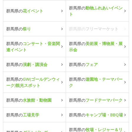
群馬県の
動物ふれあいイベン
群馬県の
花イベント
ト
群馬県の
祭り
群馬県の
フリーマーケット
群馬県の
コンサート・音楽関
群馬県の
美術展・博物展・展
連イベント
示会
群馬県の
演劇・講演会
群馬県の
フェア
群馬県の
GW(ゴールデンウィ
群馬県の
遊園地・テーマパー
ーク)観光スポット
ク
群馬県の
水族館・動物園
群馬県の
フードテーマパーク
群馬県の
工場見学
群馬県の
キャンプ場・BBQ場
群馬県の
牧場・レジャー＆リ