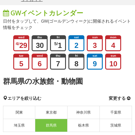
GWイベントカレンダー
日付をタップして、GW(ゴールデンウィーク)に開催されるイベント
情報をチェック
wed
thu
fri
sat
sun
mon
4/
29
30
5/
1
2
3
4
tue
wed
thu
fri
sat
sun
5
6
7
8
9
10
群馬県の水族館・動物園
エリアを絞り込む
変更する
関東
東京都
神奈川県
千葉県
埼玉県
群馬県
栃木県
茨城県