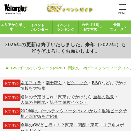
MENU
イベント
イベント
エリアから探
カテゴリ別
最新
カレンダー
ランキング
す
おすすめ
ニュース
2026年の更新は終了いたしました。来年（2027年）も
どうぞよろしくお願いします。
GW(ゴールデンウィーク)2026
関東のGW(ゴールデンウィーク)イ
ネモフィラ
・
潮干狩り
・
ピクニック
・
BBQ
などおでかけ
おすすめ
情報を大特集
連休の予定はこれ！関東おでかけなら
至福の温泉
・
おすすめ
人気の遊園地
・
親子で体験イベント
2026年のゴールデンウィークはいつから？混雑ピーク予
おすすめ
想と回避術をご紹介
今年のGWどこ行く！？関東・関西・東海エリア別スポ
おすすめ
ットガイド