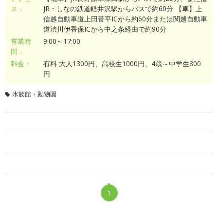
ス：
JR・しなの鉄道軽井沢駅からバスで約60分 【車】上
信越自動車道上田菅平ICから約60分または関越自動車
道渋川伊香保ICから中之条経由で約90分
営業時
9:00～17:00
間：
料金：
有料 大人1300円、高校生1000円、4歳～中学生800
円
水族館・動物園
1