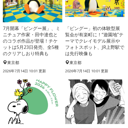
7月開幕「ピングー展」、ミ
「ピングー」初の体験型展
ニチュア作家・田中達也と
覧会が有楽町に！“遊園地”テ
のコラボ作品が登場！チケ
ーマでクレイモデル展示や
ットは5月23日発売、全5種
フォトスポット、JR上野駅で
のクリアしおり特典も
は先行映像も
東京都
東京都
2026年7月14日 10:01 更新
2026年7月14日 10:01 更新