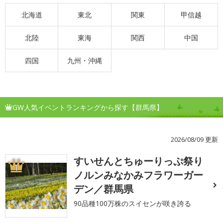
北海道
東北
関東
甲信越
北陸
東海
関西
中国
四国
九州・沖縄
GW人気イベントランキングから探す【群馬県】
2026/08/09 更新
すいせんとちゅーりっぷ祭り
1
ノルンみなかみフラワーガー
デン／群馬県
90品種100万株のスイセンが咲き誇る