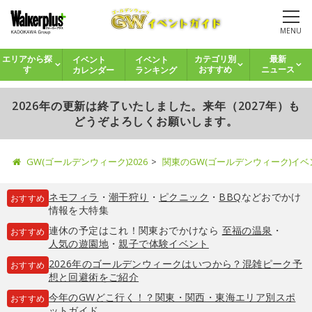
MENU
イベント
イベント
エリアから探
カテゴリ別
最新
カレンダー
ランキング
す
おすすめ
ニュース
2026年の更新は終了いたしました。来年（2027年）も
どうぞよろしくお願いします。
GW(ゴールデンウィーク)2026
関東のGW(ゴールデンウィーク)イ
ネモフィラ
・
潮干狩り
・
ピクニック
・
BBQ
などおでかけ
おすすめ
情報を大特集
連休の予定はこれ！関東おでかけなら
至福の温泉
・
おすすめ
人気の遊園地
・
親子で体験イベント
2026年のゴールデンウィークはいつから？混雑ピーク予
おすすめ
想と回避術をご紹介
今年のGWどこ行く！？関東・関西・東海エリア別スポ
おすすめ
ットガイド