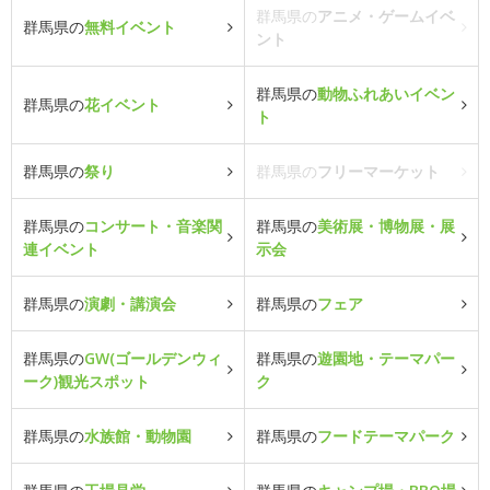
群馬県の
アニメ・ゲームイベ
群馬県の
無料イベント
ント
群馬県の
動物ふれあいイベン
群馬県の
花イベント
ト
群馬県の
祭り
群馬県の
フリーマーケット
群馬県の
コンサート・音楽関
群馬県の
美術展・博物展・展
連イベント
示会
群馬県の
演劇・講演会
群馬県の
フェア
群馬県の
GW(ゴールデンウィ
群馬県の
遊園地・テーマパー
ーク)観光スポット
ク
群馬県の
水族館・動物園
群馬県の
フードテーマパーク