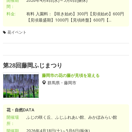
開催期
2026年4月8日(水)～5月6日(振休)
間：
料金:
有料 入園料：【咲き始め】300円【見頃始め】600円
【見頃最盛期】1000円【見頃終盤】600円【...
花イベント
第28回藤岡ふじまつり
藤岡市の花の藤が見頃を迎える
群馬県・藤岡市
花・自然DATA
開催場
ふじの咲く丘、ふじふれあい館、みかぼみらい館
所：
開催期
2026年4月18日(土)～5月6日(振休)