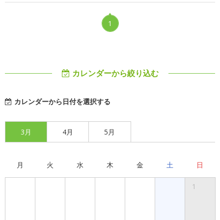
1
カレンダーから絞り込む
カレンダーから日付を選択する
3月
4月
5月
月
火
水
木
金
土
日
1