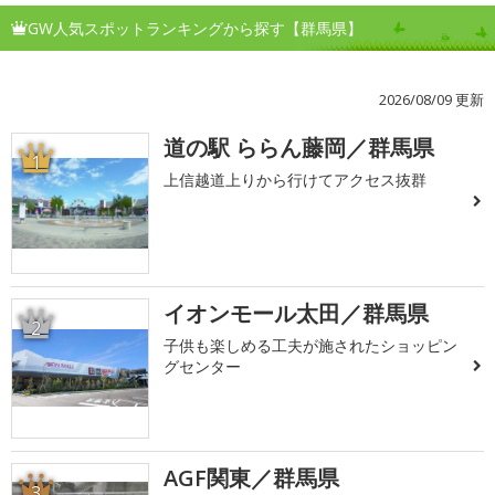
GW人気スポットランキングから探す【群馬県】
2026/08/09 更新
道の駅 ららん藤岡／群馬県
1
上信越道上りから行けてアクセス抜群
イオンモール太田／群馬県
2
子供も楽しめる工夫が施されたショッピン
グセンター
AGF関東／群馬県
3