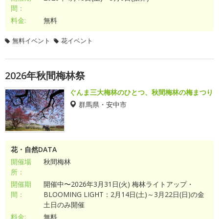
間：
料金:
無料
無料イベント
花イベント
2026年秋間梅林祭
ぐんま三大梅林のひとつ、秋間梅林の梅まつり
群馬県・安中市
花・自然DATA
開催場
秋間梅林
所：
開催期
開催中〜2026年3月31日(火) 梅林ライトアップ・
間：
BLOOMING LIGHT：2月14日(土)～3月22日(日)の金
土日のみ開催
料金:
無料