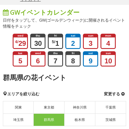
GWイベントカレンダー
日付をタップして、GW(ゴールデンウィーク)に開催されるイベント
情報をチェック
wed
thu
fri
sat
sun
mon
4/
29
30
5/
1
2
3
4
tue
wed
thu
fri
sat
sun
5
6
7
8
9
10
群馬県の花イベント
エリアを絞り込む
変更する
関東
東京都
神奈川県
千葉県
埼玉県
群馬県
栃木県
茨城県