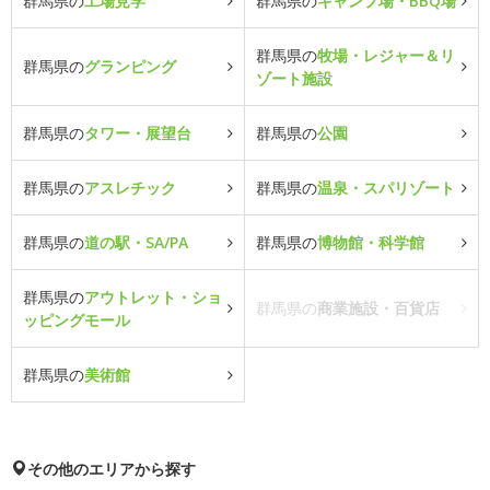
群馬県の
工場見学
群馬県の
キャンプ場・BBQ場
群馬県の
牧場・レジャー＆リ
群馬県の
グランピング
ゾート施設
群馬県の
タワー・展望台
群馬県の
公園
群馬県の
アスレチック
群馬県の
温泉・スパリゾート
群馬県の
道の駅・SA/PA
群馬県の
博物館・科学館
群馬県の
アウトレット・ショ
群馬県の
商業施設・百貨店
ッピングモール
群馬県の
美術館
その他のエリアから探す