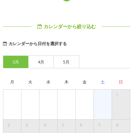
カレンダーから絞り込む
カレンダーから日付を選択する
3月
4月
5月
月
火
水
木
金
土
日
1
2
3
4
5
6
7
8