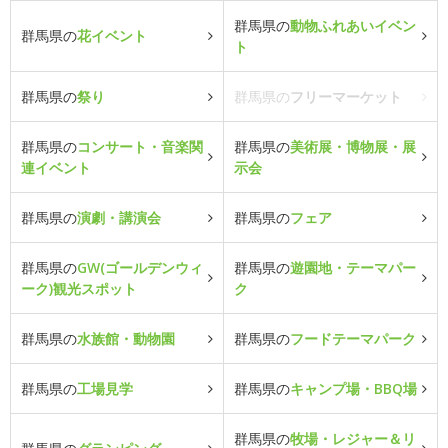
群馬県の
動物ふれあいイベン
群馬県の
花イベント
ト
群馬県の
祭り
群馬県の
フリーマーケット
群馬県の
コンサート・音楽関
群馬県の
美術展・博物展・展
連イベント
示会
群馬県の
演劇・講演会
群馬県の
フェア
群馬県の
GW(ゴールデンウィ
群馬県の
遊園地・テーマパー
ーク)観光スポット
ク
群馬県の
水族館・動物園
群馬県の
フードテーマパーク
群馬県の
工場見学
群馬県の
キャンプ場・BBQ場
群馬県の
牧場・レジャー＆リ