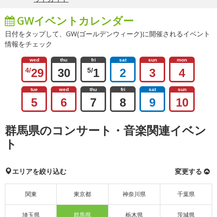
GWイベントカレンダー
日付をタップして、GW(ゴールデンウィーク)に開催されるイベント
情報をチェック
wed
thu
fri
sat
sun
mon
4/
29
30
5/
1
2
3
4
tue
wed
thu
fri
sat
sun
5
6
7
8
9
10
群馬県のコンサート・音楽関連イベン
ト
エリアを絞り込む
変更する
関東
東京都
神奈川県
千葉県
埼玉県
群馬県
栃木県
茨城県