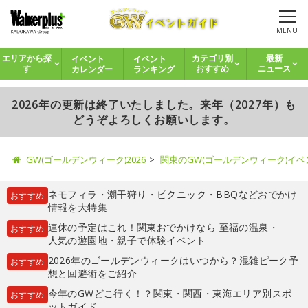
MENU
イベント
イベント
エリアから探
カテゴリ別
最新
カレンダー
ランキング
す
おすすめ
ニュース
2026年の更新は終了いたしました。来年（2027年）も
どうぞよろしくお願いします。
GW(ゴールデンウィーク)2026
関東のGW(ゴールデンウィーク)イ
ネモフィラ
・
潮干狩り
・
ピクニック
・
BBQ
などおでかけ
おすすめ
情報を大特集
連休の予定はこれ！関東おでかけなら
至福の温泉
・
おすすめ
人気の遊園地
・
親子で体験イベント
2026年のゴールデンウィークはいつから？混雑ピーク予
おすすめ
想と回避術をご紹介
今年のGWどこ行く！？関東・関西・東海エリア別スポ
おすすめ
ットガイド