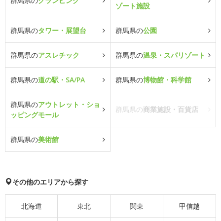
群馬県の
グランピング
ゾート施設
群馬県の
タワー・展望台
群馬県の
公園
群馬県の
アスレチック
群馬県の
温泉・スパリゾート
群馬県の
道の駅・SA/PA
群馬県の
博物館・科学館
群馬県の
アウトレット・ショ
群馬県の
商業施設・百貨店
ッピングモール
群馬県の
美術館
その他のエリアから探す
北海道
東北
関東
甲信越