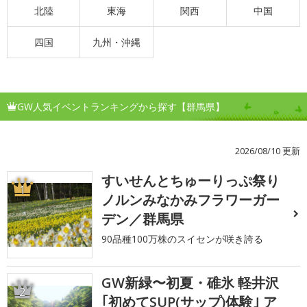
北陸
東海
関西
中国
四国
九州・沖縄
GW人気イベントランキングから探す【群馬県】
2026/08/10 更新
すいせんとちゅーりっぷ祭り
1
ノルンみなかみフラワーガー
デン／群馬県
90品種100万株のスイセンが咲き誇る
GW新緑〜初夏・碓氷 軽井沢
2
｢初めてSUP(サップ)体験｣ ア