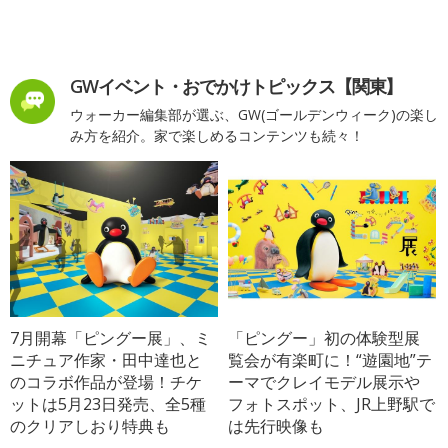
GWイベント・おでかけトピックス【関東】
ウォーカー編集部が選ぶ、GW(ゴールデンウィーク)の楽し
み方を紹介。家で楽しめるコンテンツも続々！
7月開幕「ピングー展」、ミ
「ピングー」初の体験型展
ニチュア作家・田中達也と
覧会が有楽町に！“遊園地”テ
のコラボ作品が登場！チケ
ーマでクレイモデル展示や
ットは5月23日発売、全5種
フォトスポット、JR上野駅で
のクリアしおり特典も
は先行映像も