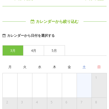
カレンダーから絞り込む
カレンダーから日付を選択する
3月
4月
5月
月
火
水
木
金
土
日
1
2
3
4
5
6
7
8