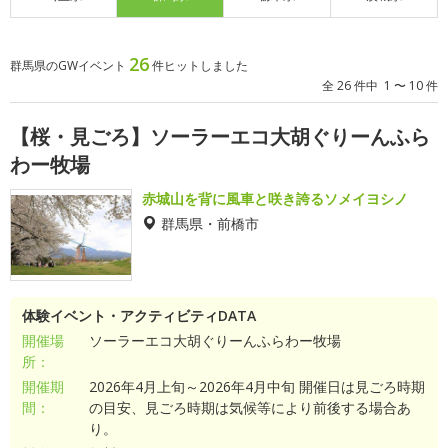
26
群馬県のGWイベント
件ヒットしました
全 26 件中 1 〜 10 件
【桜・見ごろ】ソーラーエコ大胡ぐりーんふら
わー牧場
赤城山を背に風車と咲き誇るソメイヨシノ
群馬県・前橋市
体験イベント・アクティビティDATA
開催場
ソーラーエコ大胡ぐりーんふらわー牧場
所：
開催期
2026年4月上旬～2026年4月中旬 開催日は見ごろ時期
間：
の目安、見ごろ時期は気候等により前後する場合あ
り。