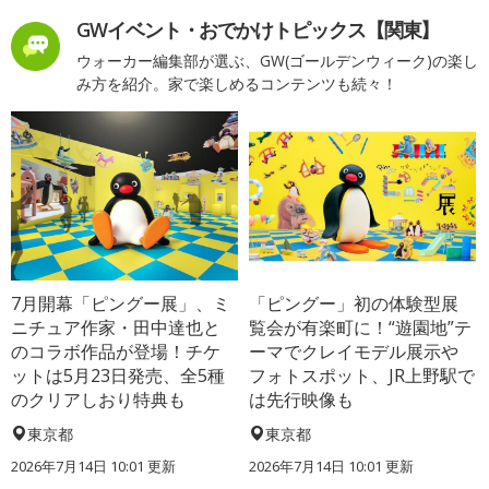
GWイベント・おでかけトピックス【関東】
ウォーカー編集部が選ぶ、GW(ゴールデンウィーク)の楽し
み方を紹介。家で楽しめるコンテンツも続々！
7月開幕「ピングー展」、ミ
「ピングー」初の体験型展
ニチュア作家・田中達也と
覧会が有楽町に！“遊園地”テ
のコラボ作品が登場！チケ
ーマでクレイモデル展示や
ットは5月23日発売、全5種
フォトスポット、JR上野駅で
のクリアしおり特典も
は先行映像も
東京都
東京都
2026年7月14日 10:01 更新
2026年7月14日 10:01 更新