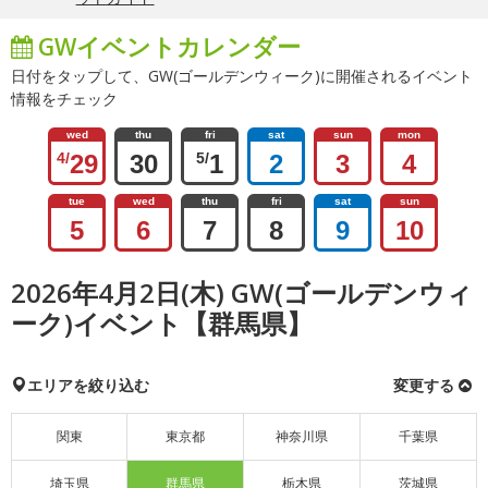
GWイベントカレンダー
日付をタップして、GW(ゴールデンウィーク)に開催されるイベント
情報をチェック
wed
thu
fri
sat
sun
mon
4/
29
30
5/
1
2
3
4
tue
wed
thu
fri
sat
sun
5
6
7
8
9
10
2026年4月2日(木) GW(ゴールデンウィ
ーク)イベント【群馬県】
エリアを絞り込む
変更する
関東
東京都
神奈川県
千葉県
埼玉県
群馬県
栃木県
茨城県