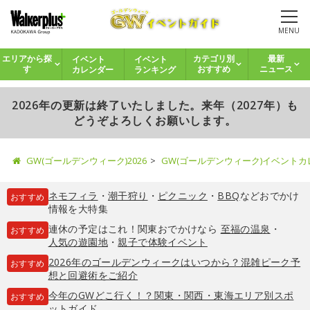
MENU
イベント
イベント
エリアから探
カテゴリ別
最新
カレンダー
ランキング
す
おすすめ
ニュース
2026年の更新は終了いたしました。来年（2027年）も
どうぞよろしくお願いします。
GW(ゴールデンウィーク)2026
GW(ゴールデンウィーク)イベント
ネモフィラ
・
潮干狩り
・
ピクニック
・
BBQ
などおでかけ
おすすめ
情報を大特集
連休の予定はこれ！関東おでかけなら
至福の温泉
・
おすすめ
人気の遊園地
・
親子で体験イベント
2026年のゴールデンウィークはいつから？混雑ピーク予
おすすめ
想と回避術をご紹介
今年のGWどこ行く！？関東・関西・東海エリア別スポ
おすすめ
ットガイド