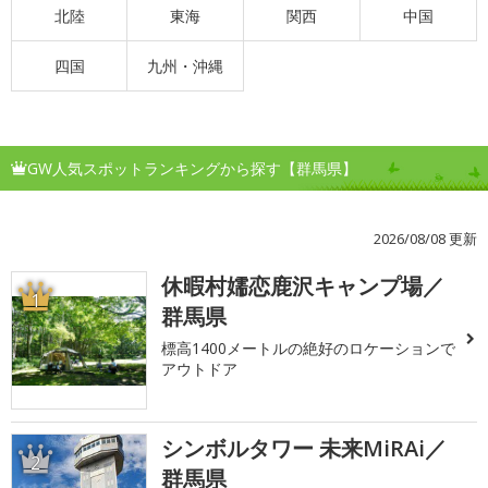
北陸
東海
関西
中国
四国
九州・沖縄
GW人気スポットランキングから探す【群馬県】
2026/08/08 更新
休暇村嬬恋鹿沢キャンプ場／
1
群馬県
標高1400メートルの絶好のロケーションで
アウトドア
シンボルタワー 未来MiRAi／
2
群馬県