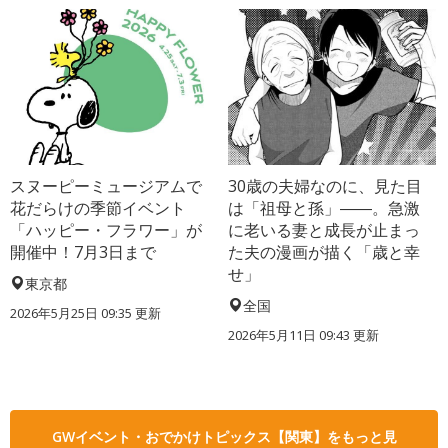
スヌーピーミュージアムで
30歳の夫婦なのに、見た目
花だらけの季節イベント
は「祖母と孫」――。急激
「ハッピー・フラワー」が
に老いる妻と成長が止まっ
開催中！7月3日まで
た夫の漫画が描く「歳と幸
せ」
東京都
全国
2026年5月25日 09:35 更新
2026年5月11日 09:43 更新
GWイベント・おでかけトピックス【関東】をもっと見