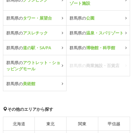
ゾート施設
群馬県の
タワー・展望台
群馬県の
公園
群馬県の
アスレチック
群馬県の
温泉・スパリゾート
群馬県の
道の駅・SA/PA
群馬県の
博物館・科学館
群馬県の
アウトレット・ショ
群馬県の
商業施設・百貨店
ッピングモール
群馬県の
美術館
その他のエリアから探す
北海道
東北
関東
甲信越