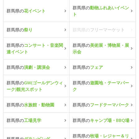
群馬県の
動物ふれあいイベン
群馬県の
花イベント
ト
群馬県の
祭り
群馬県の
フリーマーケット
群馬県の
コンサート・音楽関
群馬県の
美術展・博物展・展
連イベント
示会
群馬県の
演劇・講演会
群馬県の
フェア
群馬県の
GW(ゴールデンウィ
群馬県の
遊園地・テーマパー
ーク)観光スポット
ク
群馬県の
水族館・動物園
群馬県の
フードテーマパーク
群馬県の
工場見学
群馬県の
キャンプ場・BBQ場
群馬県の
牧場・レジャー＆リ
群馬県の
グランピング