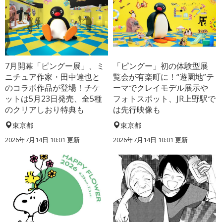
7月開幕「ピングー展」、ミ
「ピングー」初の体験型展
ニチュア作家・田中達也と
覧会が有楽町に！“遊園地”テ
のコラボ作品が登場！チケ
ーマでクレイモデル展示や
ットは5月23日発売、全5種
フォトスポット、JR上野駅で
のクリアしおり特典も
は先行映像も
東京都
東京都
2026年7月14日 10:01 更新
2026年7月14日 10:01 更新