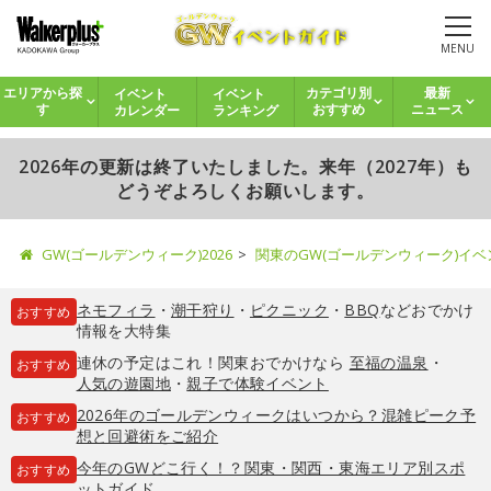
MENU
イベント
イベント
エリアから探
カテゴリ別
最新
カレンダー
ランキング
す
おすすめ
ニュース
2026年の更新は終了いたしました。来年（2027年）も
どうぞよろしくお願いします。
GW(ゴールデンウィーク)2026
関東のGW(ゴールデンウィーク)イ
ネモフィラ
・
潮干狩り
・
ピクニック
・
BBQ
などおでかけ
おすすめ
情報を大特集
連休の予定はこれ！関東おでかけなら
至福の温泉
・
おすすめ
人気の遊園地
・
親子で体験イベント
2026年のゴールデンウィークはいつから？混雑ピーク予
おすすめ
想と回避術をご紹介
今年のGWどこ行く！？関東・関西・東海エリア別スポ
おすすめ
ットガイド