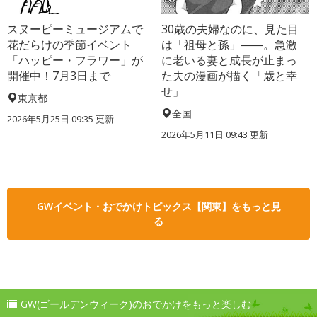
スヌーピーミュージアムで
30歳の夫婦なのに、見た目
花だらけの季節イベント
は「祖母と孫」――。急激
「ハッピー・フラワー」が
に老いる妻と成長が止まっ
開催中！7月3日まで
た夫の漫画が描く「歳と幸
せ」
東京都
全国
2026年5月25日 09:35 更新
2026年5月11日 09:43 更新
GWイベント・おでかけトピックス【関東】をもっと見
る
GW(ゴールデンウィーク)のおでかけをもっと楽しむ