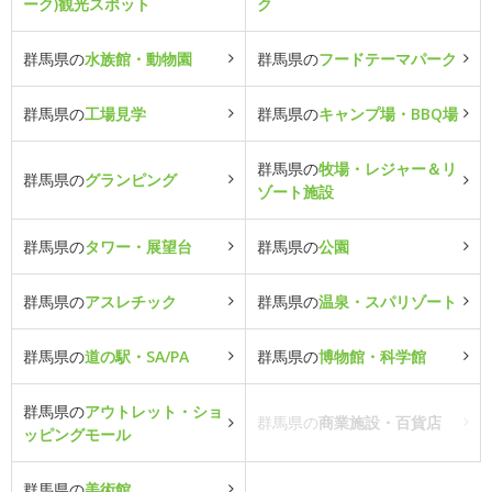
ーク)観光スポット
ク
群馬県の
水族館・動物園
群馬県の
フードテーマパーク
群馬県の
工場見学
群馬県の
キャンプ場・BBQ場
群馬県の
牧場・レジャー＆リ
群馬県の
グランピング
ゾート施設
群馬県の
タワー・展望台
群馬県の
公園
群馬県の
アスレチック
群馬県の
温泉・スパリゾート
群馬県の
道の駅・SA/PA
群馬県の
博物館・科学館
群馬県の
アウトレット・ショ
群馬県の
商業施設・百貨店
ッピングモール
群馬県の
美術館