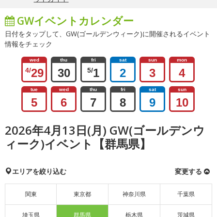
GWイベントカレンダー
日付をタップして、GW(ゴールデンウィーク)に開催されるイベント
情報をチェック
wed
thu
fri
sat
sun
mon
4/
29
30
5/
1
2
3
4
tue
wed
thu
fri
sat
sun
5
6
7
8
9
10
2026年4月13日(月) GW(ゴールデンウ
ィーク)イベント【群馬県】
エリアを絞り込む
変更する
関東
東京都
神奈川県
千葉県
埼玉県
群馬県
栃木県
茨城県