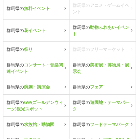
群馬県の
アニメ・ゲームイベ
群馬県の
無料イベント
ント
群馬県の
動物ふれあいイベン
群馬県の
花イベント
ト
群馬県の
祭り
群馬県の
フリーマーケット
群馬県の
コンサート・音楽関
群馬県の
美術展・博物展・展
連イベント
示会
群馬県の
演劇・講演会
群馬県の
フェア
群馬県の
GW(ゴールデンウィ
群馬県の
遊園地・テーマパー
ーク)観光スポット
ク
群馬県の
水族館・動物園
群馬県の
フードテーマパーク