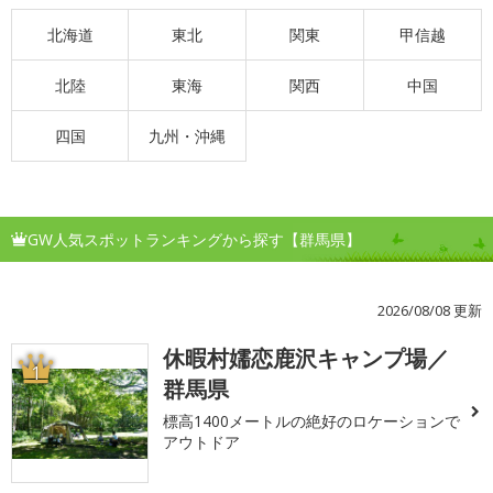
北海道
東北
関東
甲信越
北陸
東海
関西
中国
四国
九州・沖縄
GW人気スポットランキングから探す【群馬県】
2026/08/08 更新
休暇村嬬恋鹿沢キャンプ場／
1
群馬県
標高1400メートルの絶好のロケーションで
アウトドア