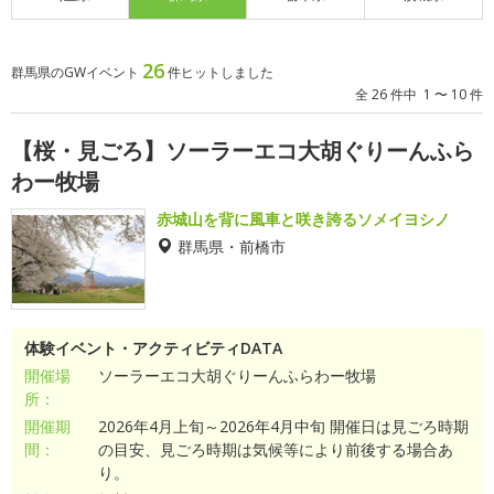
26
群馬県のGWイベント
件ヒットしました
全 26 件中 1 〜 10 件
【桜・見ごろ】ソーラーエコ大胡ぐりーんふら
わー牧場
赤城山を背に風車と咲き誇るソメイヨシノ
群馬県・前橋市
体験イベント・アクティビティDATA
開催場
ソーラーエコ大胡ぐりーんふらわー牧場
所：
開催期
2026年4月上旬～2026年4月中旬 開催日は見ごろ時期
間：
の目安、見ごろ時期は気候等により前後する場合あ
り。