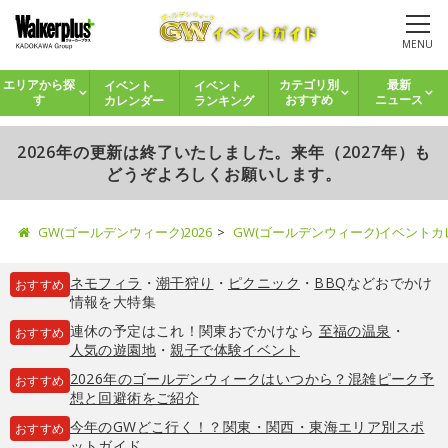
MENU
イベント
イベント
エリアから探
カテゴリ別
最新
カレンダー
ランキング
す
おすすめ
ニュース
2026年の更新は終了いたしました。来年（2027年）も
どうぞよろしくお願いします。
GW(ゴールデンウィーク)2026
GW(ゴールデンウィーク)イベント
ネモフィラ
・
潮干狩り
・
ピクニック
・
BBQ
などおでかけ
おすすめ
情報を大特集
連休の予定はこれ！関東おでかけなら
至福の温泉
・
おすすめ
人気の遊園地
・
親子で体験イベント
2026年のゴールデンウィークはいつから？混雑ピーク予
おすすめ
想と回避術をご紹介
今年のGWどこ行く！？関東・関西・東海エリア別スポ
おすすめ
ットガイド