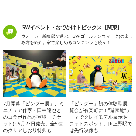
GWイベント・おでかけトピックス【関東】
ウォーカー編集部が選ぶ、GW(ゴールデンウィーク)の楽し
み方を紹介。家で楽しめるコンテンツも続々！
7月開幕「ピングー展」、ミ
「ピングー」初の体験型展
ニチュア作家・田中達也と
覧会が有楽町に！“遊園地”テ
のコラボ作品が登場！チケ
ーマでクレイモデル展示や
ットは5月23日発売、全5種
フォトスポット、JR上野駅で
のクリアしおり特典も
は先行映像も