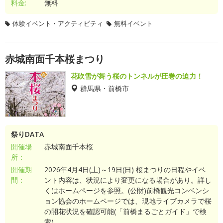
料金:
無料
体験イベント・アクティビティ
無料イベント
赤城南面千本桜まつり
花吹雪が舞う桜のトンネルが圧巻の迫力！
群馬県・前橋市
祭りDATA
開催場
赤城南面千本桜
所：
開催期
2026年4月4日(土)～19日(日) 桜まつりの日程やイベ
間：
ント内容は、状況により変更になる場合があり。詳し
くはホームページを参照。(公財)前橋観光コンベンシ
ョン協会のホームページでは、現地ライブカメラで桜
の開花状況を確認可能(「前橋まるごとガイド」で検
索)。