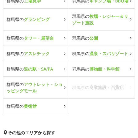
群馬県の
工場見学
群馬県の
キャンプ場・BBQ場
群馬県の
牧場・レジャー＆リ
群馬県の
グランピング
ゾート施設
群馬県の
タワー・展望台
群馬県の
公園
群馬県の
アスレチック
群馬県の
温泉・スパリゾート
群馬県の
道の駅・SA/PA
群馬県の
博物館・科学館
群馬県の
アウトレット・ショ
群馬県の
商業施設・百貨店
ッピングモール
群馬県の
美術館
その他のエリアから探す