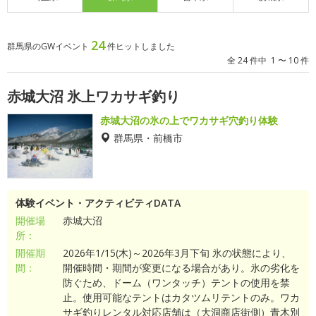
24
群馬県のGWイベント
件ヒットしました
全 24 件中 1 〜 10 件
赤城大沼 氷上ワカサギ釣り
赤城大沼の氷の上でワカサギ穴釣り体験
群馬県・前橋市
体験イベント・アクティビティDATA
開催場
赤城大沼
所：
開催期
2026年1/15(木)～2026年3月下旬 氷の状態により、
間：
開催時間・期間が変更になる場合があり。氷の劣化を
防ぐため、ドーム（ワンタッチ）テントの使用を禁
止。使用可能なテントはカタツムリテントのみ。ワカ
サギ釣りレンタル対応店舗は（大洞商店街側）青木別