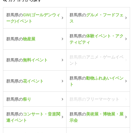
群馬県の
GW(ゴールデンウィ
群馬県の
グルメ・フードフェ
ーク)イベント
ス
群馬県の
体験イベント・アク
群馬県の
物産展
ティビティ
群馬県の
アニメ・ゲームイベ
群馬県の
無料イベント
ント
群馬県の
動物ふれあいイベン
群馬県の
花イベント
ト
群馬県の
祭り
群馬県の
フリーマーケット
群馬県の
コンサート・音楽関
群馬県の
美術展・博物展・展
連イベント
示会