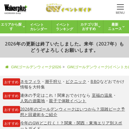
MENU
イベント
イベント
エリアから探
カテゴリ別
最新
カレンダー
ランキング
す
おすすめ
ニュース
2026年の更新は終了いたしました。来年（2027年）も
どうぞよろしくお願いします。
GW(ゴールデンウィーク)2026
GW(ゴールデンウィーク)イベント
ネモフィラ
・
潮干狩り
・
ピクニック
・
BBQ
などおでかけ
おすすめ
情報を大特集
連休の予定はこれ！関東おでかけなら
至福の温泉
・
おすすめ
人気の遊園地
・
親子で体験イベント
2026年のゴールデンウィークはいつから？混雑ピーク予
おすすめ
想と回避術をご紹介
今年のGWどこ行く！？関東・関西・東海エリア別スポ
おすすめ
ットガイド