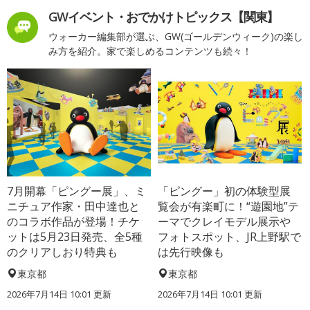
GWイベント・おでかけトピックス【関東】
ウォーカー編集部が選ぶ、GW(ゴールデンウィーク)の楽し
み方を紹介。家で楽しめるコンテンツも続々！
7月開幕「ピングー展」、ミ
「ピングー」初の体験型展
ニチュア作家・田中達也と
覧会が有楽町に！“遊園地”テ
のコラボ作品が登場！チケ
ーマでクレイモデル展示や
ットは5月23日発売、全5種
フォトスポット、JR上野駅で
のクリアしおり特典も
は先行映像も
東京都
東京都
2026年7月14日 10:01 更新
2026年7月14日 10:01 更新