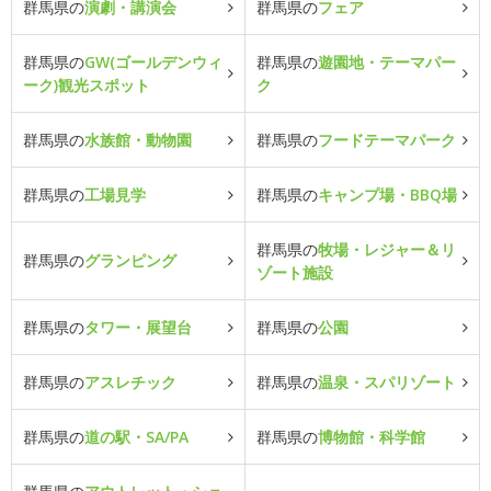
群馬県の
演劇・講演会
群馬県の
フェア
群馬県の
GW(ゴールデンウィ
群馬県の
遊園地・テーマパー
ーク)観光スポット
ク
群馬県の
水族館・動物園
群馬県の
フードテーマパーク
群馬県の
工場見学
群馬県の
キャンプ場・BBQ場
群馬県の
牧場・レジャー＆リ
群馬県の
グランピング
ゾート施設
群馬県の
タワー・展望台
群馬県の
公園
群馬県の
アスレチック
群馬県の
温泉・スパリゾート
群馬県の
道の駅・SA/PA
群馬県の
博物館・科学館