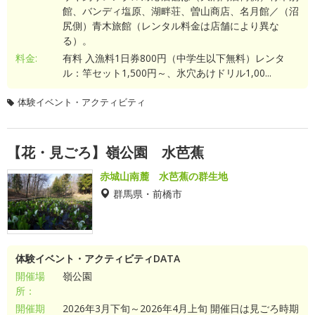
館、バンディ塩原、湖畔荘、曽山商店、名月館／（沼
尻側）青木旅館（レンタル料金は店舗により異な
る）。
料金:
有料 入漁料1日券800円（中学生以下無料）レンタ
ル：竿セット1,500円～、氷穴あけドリル1,00...
体験イベント・アクティビティ
【花・見ごろ】嶺公園 水芭蕉
赤城山南麓 水芭蕉の群生地
群馬県・前橋市
体験イベント・アクティビティDATA
開催場
嶺公園
所：
開催期
2026年3月下旬～2026年4月上旬 開催日は見ごろ時期