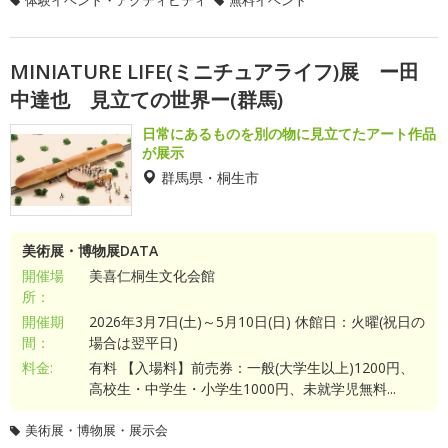
体験イベント・アクティビティ
無料イベント
MINIATURE LIFE(ミニチュアライフ)展 ー田
中達也 見立ての世界ー(群馬)
日常にあるものを別の物に見立てたアート作品
が展示
群馬県・桐生市
美術展・博物展DATA
開催場
美喜仁桐生文化会館
所：
開催期
2026年3月7日(土)～5月10日(日) 休館日：火曜(祝日の
間：
場合は翌平日)
料金:
有料 【入場料】前売券：一般(大学生以上)1200円、
高校生・中学生・小学生1000円、未就学児無料...
美術展・博物展・展示会