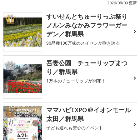
2026/08/09 更新
すいせんとちゅーりっぷ祭り
1
ノルンみなかみフラワーガー
デン／群馬県
90品種100万株のスイセンが咲き誇る
吾妻公園 チューリップまつ
2
り／群馬県
1万本のチューリップが開花！
ママハピEXPO＠イオンモール
3
太田／群馬県
子ども連れも安心のイベント