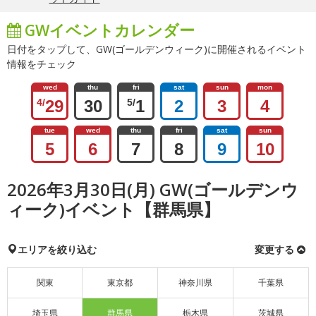
GWイベントカレンダー
日付をタップして、GW(ゴールデンウィーク)に開催されるイベント
情報をチェック
wed
thu
fri
sat
sun
mon
4/
29
30
5/
1
2
3
4
tue
wed
thu
fri
sat
sun
5
6
7
8
9
10
2026年3月30日(月) GW(ゴールデンウ
ィーク)イベント【群馬県】
エリアを絞り込む
変更する
関東
東京都
神奈川県
千葉県
埼玉県
群馬県
栃木県
茨城県