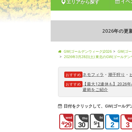
イベ
エリアから探す
2026年の
GW(ゴールデンウィーク)2026
GW(ゴ
2026年3月28日(土) 東北のGW(ゴールデ
ネモフィラ
・
潮干狩り
・
おすすめ
【最大12連休も】202
おすすめ
避術をご紹介
日付をクリックして、GW(ゴールデ
wed
fri
thu
sat
su
4/
5/
29
30
1
2
3