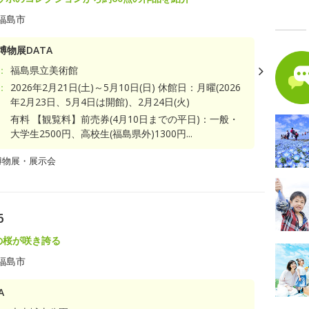
福島市
博物展DATA
：
福島県立美術館
：
2026年2月21日(土)～5月10日(日) 休館日：月曜(2026
年2月23日、5月4日は開館)、2月24日(火)
有料 【観覧料】前売券(4月10日までの平日)：一般・
大学生2500円、高校生(福島県外)1300円...
博物展・展示会
6
の桜が咲き誇る
福島市
A