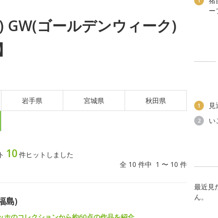
猪
1
ー
土) GW(ゴールデンウィーク)
】
岩手県
宮城県
秋田県
見
1
い
2
10
ト
件ヒットしました
全 10 件中 1 〜 10 件
最近見
ん。
福島)
ッホのコレクションから約60点の作品を紹介