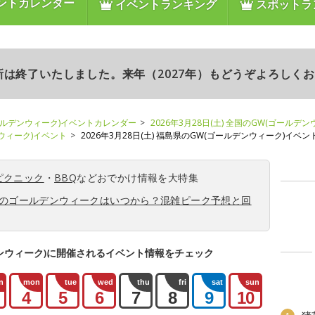
ントカレンダー
イベントランキング
スポットラ
更新は終了いたしました。来年（2027年）もどうぞよろしく
ールデンウィーク)イベントカレンダー
2026年3月28日(土) 全国のGW(ゴールデ
ンウィーク)イベント
2026年3月28日(土) 福島県のGW(ゴールデンウィーク)イベン
ピクニック
・
BBQ
などおでかけ情報を大特集
6年のゴールデンウィークはいつから？混雑ピーク予想と回
ンウィーク)に開催されるイベント情報をチェック
n
mon
tue
wed
thu
fri
sat
sun
4
5
6
7
8
9
10