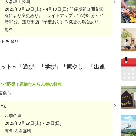
：
大森城山公園
：
2026年3月28日(土)～4月19日(日) 開催期間は開花状
況により変更あり。 ライトアップ：17時00分～21
時00分。露店出店（予定あり）※変更の場合あり。
無料
ント
祭り
ズマーケット～「遊び」「学び」「癒やし」「出逢
パパ応援！家族だんらん春の祭典
福島市
TA
：
四季の里
：
2026年3月28日(土)・29日(日)
有料 入場無料