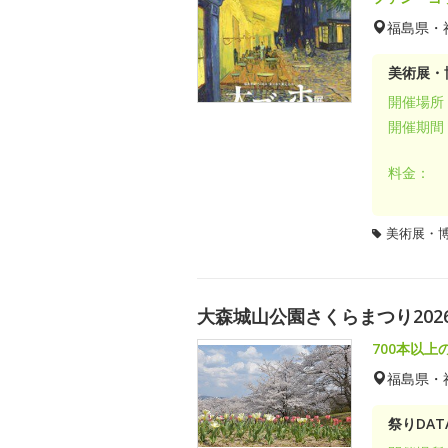
福島県・
美術展・
開催場所
開催期間
料金：
美術展・
大森城山公園さくらまつり202
700本以上
福島県・
祭りDAT