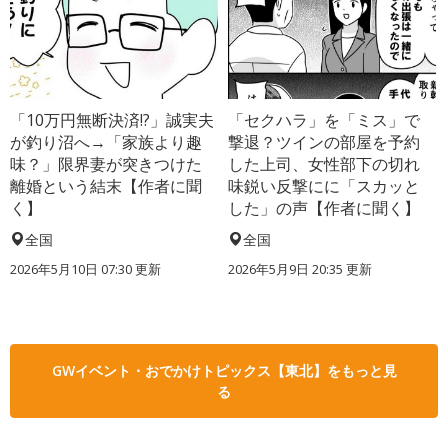
「10万円無断決済!?」誠実夫
「セクハラ」を「ミス」で
が釣り沼へ→「家族より趣
撃退？ツインの部屋を予約
味？」限界妻が突きつけた
した上司、女性部下の切れ
離婚という結末【作者に聞
味鋭い反撃にに「スカッと
く】
した」の声【作者に聞く】
全国
全国
2026年5月10日 07:30 更新
2026年5月9日 20:35 更新
GWイベント・おでかけトピックス【東北】をもっと見
る