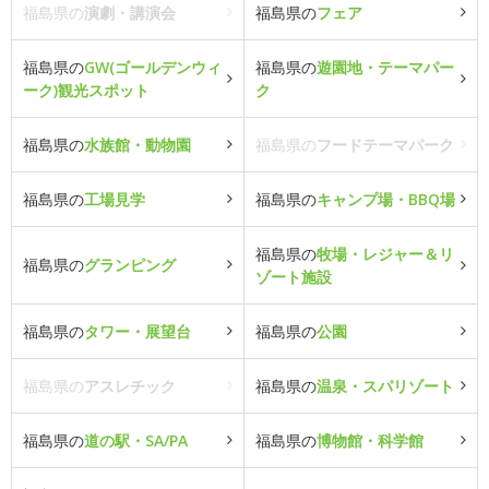
福島県の
演劇・講演会
福島県の
フェア
福島県の
GW(ゴールデンウィ
福島県の
遊園地・テーマパー
ーク)観光スポット
ク
福島県の
水族館・動物園
福島県の
フードテーマパーク
福島県の
工場見学
福島県の
キャンプ場・BBQ場
福島県の
牧場・レジャー＆リ
福島県の
グランピング
ゾート施設
福島県の
タワー・展望台
福島県の
公園
福島県の
アスレチック
福島県の
温泉・スパリゾート
福島県の
道の駅・SA/PA
福島県の
博物館・科学館