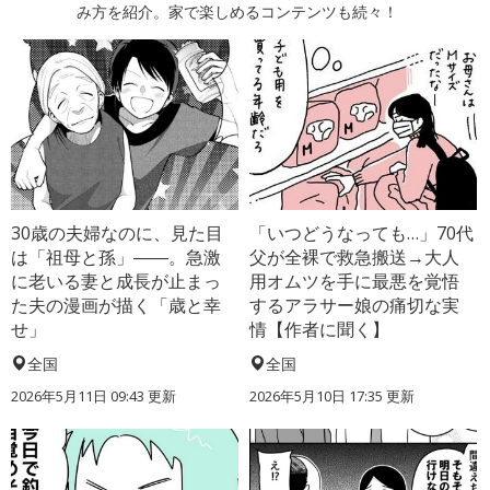
み方を紹介。家で楽しめるコンテンツも続々！
30歳の夫婦なのに、見た目
「いつどうなっても…」70代
は「祖母と孫」――。急激
父が全裸で救急搬送→大人
に老いる妻と成長が止まっ
用オムツを手に最悪を覚悟
た夫の漫画が描く「歳と幸
するアラサー娘の痛切な実
せ」
情【作者に聞く】
全国
全国
2026年5月11日 09:43 更新
2026年5月10日 17:35 更新