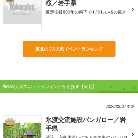
桜／岩手県
推定樹齢800年の県下でも珍しい桜の巨木
東北のGW人気イベントランキング
GW人気スポットランキングから探す【東北】
2026/08/07 更新
氷渡交流施設バンガロー／岩
1
手県
清流、安家川沿いにある森の中のバンガロ