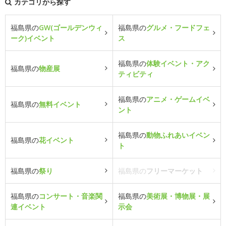
カテゴリから探す
福島県の
GW(ゴールデンウィ
福島県の
グルメ・フードフェ
ーク)イベント
ス
福島県の
体験イベント・アク
福島県の
物産展
ティビティ
福島県の
アニメ・ゲームイベ
福島県の
無料イベント
ント
福島県の
動物ふれあいイベン
福島県の
花イベント
ト
福島県の
祭り
福島県の
フリーマーケット
福島県の
コンサート・音楽関
福島県の
美術展・博物展・展
連イベント
示会