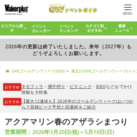
MENU
イベント
イベント
エリアから探
カテゴリ別
最新
カレンダー
ランキング
す
おすすめ
ニュース
2026年の更新は終了いたしました。来年（2027年）も
どうぞよろしくお願いします。
GW(ゴールデンウィーク)2026
東北のGW(ゴールデンウィーク)イ
ネモフィラ
・
潮干狩り
・
ピクニック
・
BBQ
などおでかけ
おすすめ
情報を大特集
【最大12連休も】2026年のゴールデンウィークはいつか
おすすめ
ら？混雑ピーク予想と回避術をご紹介
アクアマリン春のアザラシまつり
営業期間：2026年3月20日(祝)～5月10日(日)