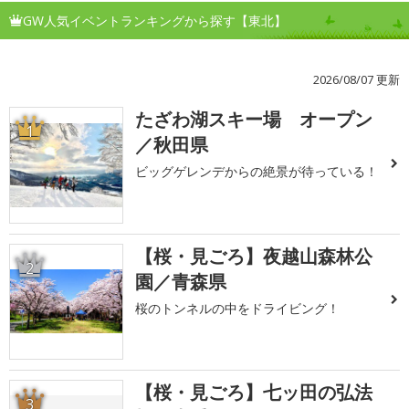
GW人気イベントランキングから探す【東北】
2026/08/07 更新
たざわ湖スキー場 オープン
1
／秋田県
ビッグゲレンデからの絶景が待っている！
【桜・見ごろ】夜越山森林公
2
園／青森県
桜のトンネルの中をドライビング！
【桜・見ごろ】七ッ田の弘法
3