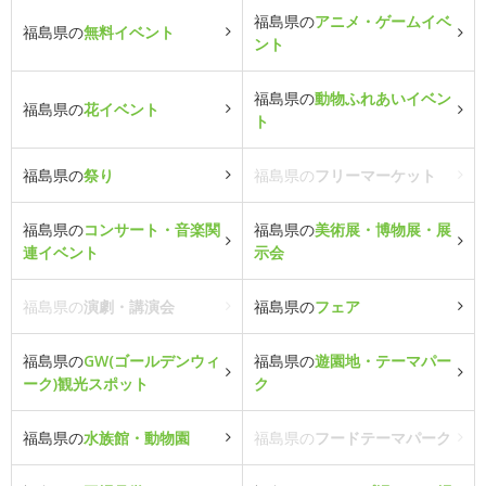
福島県の
アニメ・ゲームイベ
福島県の
無料イベント
ント
福島県の
動物ふれあいイベン
福島県の
花イベント
ト
福島県の
祭り
福島県の
フリーマーケット
福島県の
コンサート・音楽関
福島県の
美術展・博物展・展
連イベント
示会
福島県の
演劇・講演会
福島県の
フェア
福島県の
GW(ゴールデンウィ
福島県の
遊園地・テーマパー
ーク)観光スポット
ク
福島県の
水族館・動物園
福島県の
フードテーマパーク