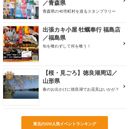
／青森県
青森県の40市町村を巡るスタンプラリー
出張カキ小屋 牡蠣奉行 福島店
2
／福島県
旬を喰わずして何を喰う！
【桜・見ごろ】徳良湖周辺／
3
山形県
春のお出かけに徳良湖でお花見はいかが？
東北のGW人気イベントランキング