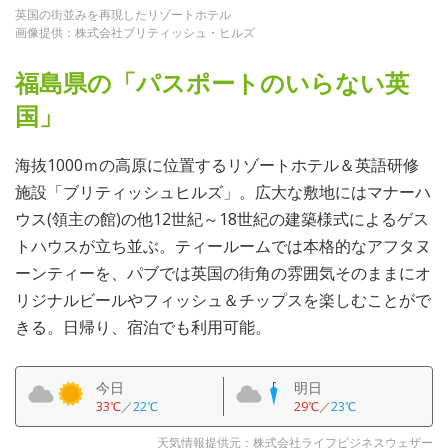
英国の街並みを再現したリゾートホテル
画像提供：株式会社ブリティッシュ・ヒルズ
福島県の「パスポートのいらない英
国」
海抜1000ｍの高原に位置するリゾートホテル＆英語研修
施設「ブリティッシュヒルズ」。広大な敷地にはマナーハ
ウス(領主の館)の他12世紀～18世紀の建築様式によるゲス
トハウスが立ち並ぶ。ティールームでは本格的なアフタヌ
ーンティーを、パブでは英国の街角の雰囲気そのままにオ
リジナルビールやフィッシュ＆チップスを楽しむことがで
きる。日帰り、宿泊でも利用可能。
今日
明日
33℃
／
22℃
29℃
／
23℃
天気情報提供元：株式会社ライフビジネスウェザー