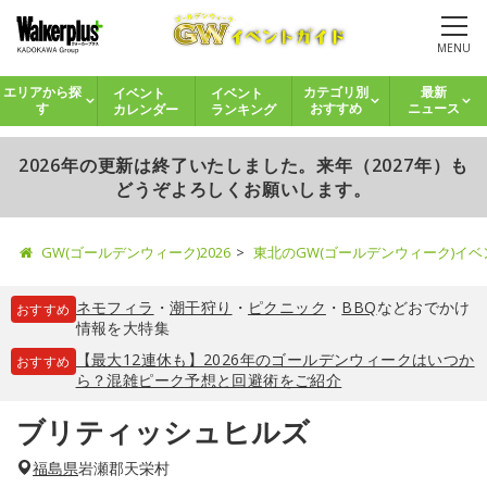
MENU
イベント
イベント
エリアから探
カテゴリ別
最新
カレンダー
ランキング
す
おすすめ
ニュース
2026年の更新は終了いたしました。来年（2027年）も
どうぞよろしくお願いします。
GW(ゴールデンウィーク)2026
東北のGW(ゴールデンウィーク)イ
ネモフィラ
・
潮干狩り
・
ピクニック
・
BBQ
などおでかけ
おすすめ
情報を大特集
【最大12連休も】2026年のゴールデンウィークはいつか
おすすめ
ら？混雑ピーク予想と回避術をご紹介
ブリティッシュヒルズ
福島県
岩瀬郡天栄村