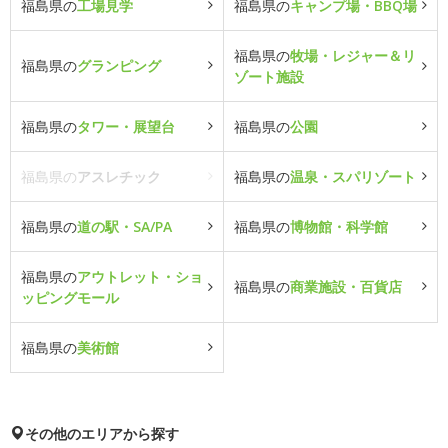
福島県の
工場見学
福島県の
キャンプ場・BBQ場
福島県の
牧場・レジャー＆リ
福島県の
グランピング
ゾート施設
福島県の
タワー・展望台
福島県の
公園
福島県の
アスレチック
福島県の
温泉・スパリゾート
福島県の
道の駅・SA/PA
福島県の
博物館・科学館
福島県の
アウトレット・ショ
福島県の
商業施設・百貨店
ッピングモール
福島県の
美術館
その他のエリアから探す