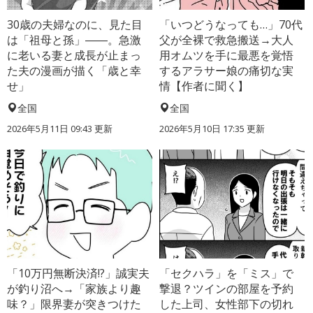
30歳の夫婦なのに、見た目
「いつどうなっても…」70代
は「祖母と孫」――。急激
父が全裸で救急搬送→大人
に老いる妻と成長が止まっ
用オムツを手に最悪を覚悟
た夫の漫画が描く「歳と幸
するアラサー娘の痛切な実
せ」
情【作者に聞く】
全国
全国
2026年5月11日 09:43 更新
2026年5月10日 17:35 更新
「10万円無断決済!?」誠実夫
「セクハラ」を「ミス」で
が釣り沼へ→「家族より趣
撃退？ツインの部屋を予約
味？」限界妻が突きつけた
した上司、女性部下の切れ