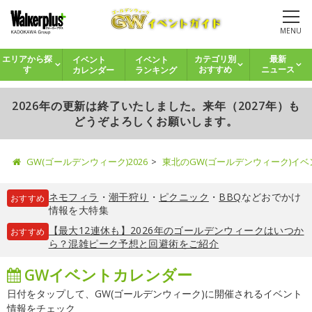
MENU
イベント
イベント
エリアから探
カテゴリ別
最新
カレンダー
ランキング
す
おすすめ
ニュース
2026年の更新は終了いたしました。来年（2027年）も
どうぞよろしくお願いします。
GW(ゴールデンウィーク)2026
東北のGW(ゴールデンウィーク)イ
ネモフィラ
・
潮干狩り
・
ピクニック
・
BBQ
などおでかけ
おすすめ
情報を大特集
【最大12連休も】2026年のゴールデンウィークはいつか
おすすめ
ら？混雑ピーク予想と回避術をご紹介
GWイベントカレンダー
日付をタップして、GW(ゴールデンウィーク)に開催されるイベント
情報をチェック