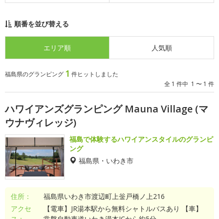
順番を並び替える
エリア順
人気順
1
福島県のグランピング
件ヒットしました
全 1 件中 1 〜 1 件
ハワイアンズグランピング Mauna Village (マ
ウナヴィレッジ)
福島で体験するハワイアンスタイルのグランピ
ング
福島県・いわき市
住所：
福島県いわき市渡辺町上釡戸橋ノ上216
アクセ
【電車】JR湯本駅から無料シャトルバスあり 【車】
ス：
常磐自動車道いわき湯本ICから約5分