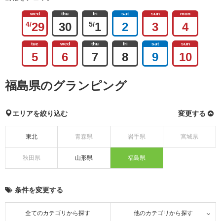
wed
thu
fri
sat
sun
mon
4/
29
30
5/
1
2
3
4
tue
wed
thu
fri
sat
sun
5
6
7
8
9
10
福島県のグランピング
エリアを絞り込む
変更する
東北
青森県
岩手県
宮城県
秋田県
山形県
福島県
条件を変更する
全てのカテゴリから探す
他のカテゴリから探す