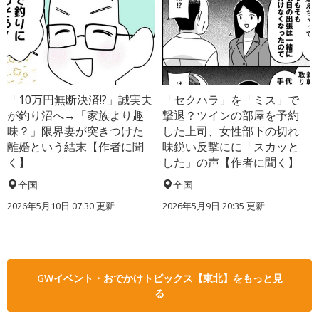
「10万円無断決済!?」誠実夫
「セクハラ」を「ミス」で
が釣り沼へ→「家族より趣
撃退？ツインの部屋を予約
味？」限界妻が突きつけた
した上司、女性部下の切れ
離婚という結末【作者に聞
味鋭い反撃にに「スカッと
く】
した」の声【作者に聞く】
全国
全国
2026年5月10日 07:30 更新
2026年5月9日 20:35 更新
GWイベント・おでかけトピックス【東北】をもっと見
る