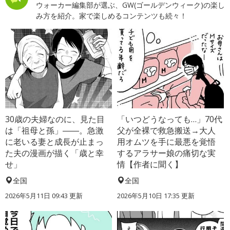
ウォーカー編集部が選ぶ、GW(ゴールデンウィーク)の楽し
み方を紹介。家で楽しめるコンテンツも続々！
30歳の夫婦なのに、見た目
「いつどうなっても…」70代
は「祖母と孫」――。急激
父が全裸で救急搬送→大人
に老いる妻と成長が止まっ
用オムツを手に最悪を覚悟
た夫の漫画が描く「歳と幸
するアラサー娘の痛切な実
せ」
情【作者に聞く】
全国
全国
2026年5月11日 09:43 更新
2026年5月10日 17:35 更新