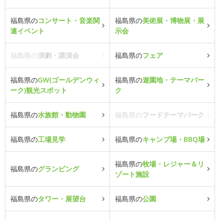
福島県の
コンサート・音楽関
福島県の
美術展・博物展・展
連イベント
示会
福島県の
演劇・講演会
福島県の
フェア
福島県の
GW(ゴールデンウィ
福島県の
遊園地・テーマパー
ーク)観光スポット
ク
福島県の
水族館・動物園
福島県の
フードテーマパーク
福島県の
工場見学
福島県の
キャンプ場・BBQ場
福島県の
牧場・レジャー＆リ
福島県の
グランピング
ゾート施設
福島県の
タワー・展望台
福島県の
公園