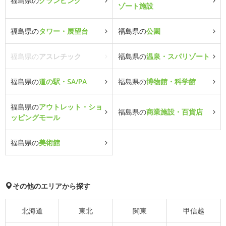
福島県の
グランピング
ゾート施設
福島県の
タワー・展望台
福島県の
公園
福島県の
アスレチック
福島県の
温泉・スパリゾート
福島県の
道の駅・SA/PA
福島県の
博物館・科学館
福島県の
アウトレット・ショ
福島県の
商業施設・百貨店
ッピングモール
福島県の
美術館
その他のエリアから探す
北海道
東北
関東
甲信越