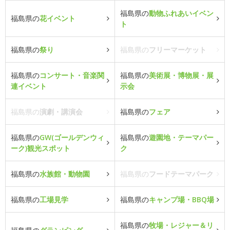
福島県の
動物ふれあいイベン
福島県の
花イベント
ト
福島県の
祭り
福島県の
フリーマーケット
福島県の
コンサート・音楽関
福島県の
美術展・博物展・展
連イベント
示会
福島県の
演劇・講演会
福島県の
フェア
福島県の
GW(ゴールデンウィ
福島県の
遊園地・テーマパー
ーク)観光スポット
ク
福島県の
水族館・動物園
福島県の
フードテーマパーク
福島県の
工場見学
福島県の
キャンプ場・BBQ場
福島県の
牧場・レジャー＆リ