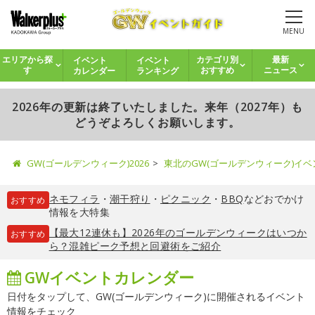
MENU
イベント
イベント
エリアから探
カテゴリ別
最新
カレンダー
ランキング
す
おすすめ
ニュース
2026年の更新は終了いたしました。来年（2027年）も
どうぞよろしくお願いします。
GW(ゴールデンウィーク)2026
東北のGW(ゴールデンウィーク)イ
ネモフィラ
・
潮干狩り
・
ピクニック
・
BBQ
などおでかけ
おすすめ
情報を大特集
【最大12連休も】2026年のゴールデンウィークはいつか
おすすめ
ら？混雑ピーク予想と回避術をご紹介
GWイベントカレンダー
日付をタップして、GW(ゴールデンウィーク)に開催されるイベント
情報をチェック