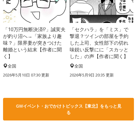
「10万円無断決済!?」誠実夫
「セクハラ」を「ミス」で
が釣り沼へ→「家族より趣
撃退？ツインの部屋を予約
味？」限界妻が突きつけた
した上司、女性部下の切れ
離婚という結末【作者に聞
味鋭い反撃にに「スカッと
く】
した」の声【作者に聞く】
全国
全国
2026年5月10日 07:30 更新
2026年5月9日 20:35 更新
GWイベント・おでかけトピックス【東北】をもっと見
る