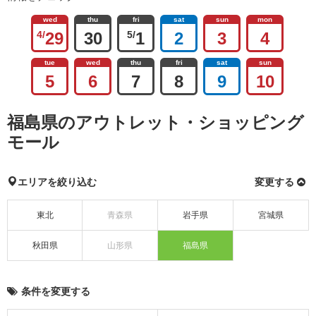
wed
thu
fri
sat
sun
mon
4/
29
30
5/
1
2
3
4
tue
wed
thu
fri
sat
sun
5
6
7
8
9
10
福島県のアウトレット・ショッピング
モール
エリアを絞り込む
変更する
東北
青森県
岩手県
宮城県
秋田県
山形県
福島県
条件を変更する