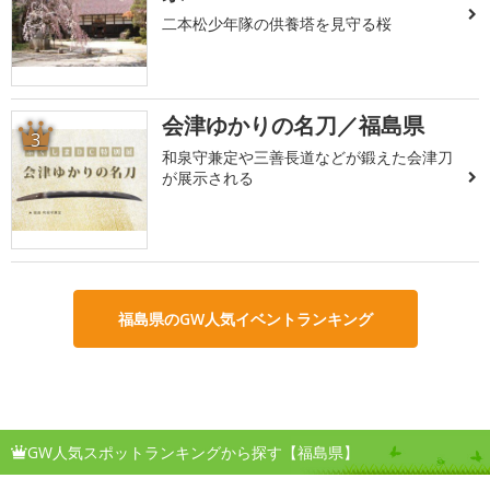
二本松少年隊の供養塔を見守る桜
会津ゆかりの名刀／福島県
3
和泉守兼定や三善長道などが鍛えた会津刀
が展示される
福島県のGW人気イベントランキング
GW人気スポットランキングから探す【福島県】