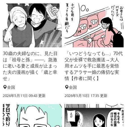
30歳の夫婦なのに、見た目
「いつどうなっても…」70代
は「祖母と孫」――。急激
父が全裸で救急搬送→大人
に老いる妻と成長が止まっ
用オムツを手に最悪を覚悟
た夫の漫画が描く「歳と幸
するアラサー娘の痛切な実
せ」
情【作者に聞く】
全国
全国
2026年5月11日 09:43 更新
2026年5月10日 17:35 更新