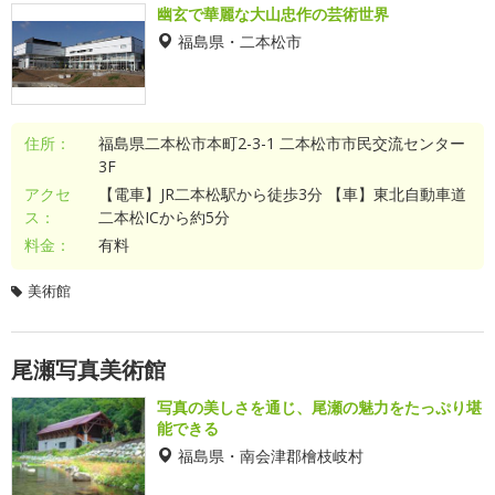
幽玄で華麗な大山忠作の芸術世界
福島県・二本松市
住所：
福島県二本松市本町2-3-1 二本松市市民交流センター
3F
アクセ
【電車】JR二本松駅から徒歩3分 【車】東北自動車道
ス：
二本松ICから約5分
料金：
有料
美術館
尾瀬写真美術館
写真の美しさを通じ、尾瀬の魅力をたっぷり堪
能できる
福島県・南会津郡檜枝岐村