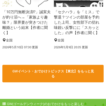
「10万円無断決済!?」誠実夫
「セクハラ」を「ミス」で
が釣り沼へ→「家族より趣
撃退？ツインの部屋を予約
味？」限界妻が突きつけた
した上司、女性部下の切れ
離婚という結末【作者に聞
味鋭い反撃にに「スカッと
く】
した」の声【作者に聞く】
全国
全国
2026年5月10日 07:30 更新
2026年5月9日 20:35 更新
GWイベント・おでかけトピックス【東北】をもっと見
る
GW(ゴールデンウィーク)のおでかけをもっと楽しむ