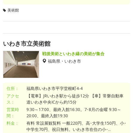
美術館
いわき市立美術館
戦後美術といわき縁の美術が集合
福島県・いわき市
住所：
福島県いわき市平字堂根町4-4
アクセ
【電車】JRいわき駅から徒歩12分 【車】常磐自動車
ス：
道いわき中央ICから約15分
営業時
9:30～17:00、最終入館16:30。7･8月の金曜 9:30～
間：
20:00、最終入館19:30
料金：
有料 常設展観覧料 一般220円、高･大学生150円、小･
中学生70円、祝日無料。いわき市在住の小･...