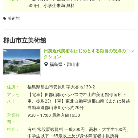
500円、小学生未満 無料
美術館
郡山市立美術館
日英近代美術をはじめとする独自の視点のコレ
クション
福島県・郡山市
住所：
福島県郡山市安原町字大谷地130-2
アクセ
【電車】JR郡山駅からバスで郡山市美術館停留所下
ス：
車、徒歩2分 【車】東北自動車道郡山南ICまたは磐越
自動車道郡山東ICから約20分
営業時
9:30～17:00 最終入館16:30
間：
料金：
有料 常設展観覧料 一般200円、高校・大学生100円、
中学生以下・65歳以上及び身体障害者手帳所持...