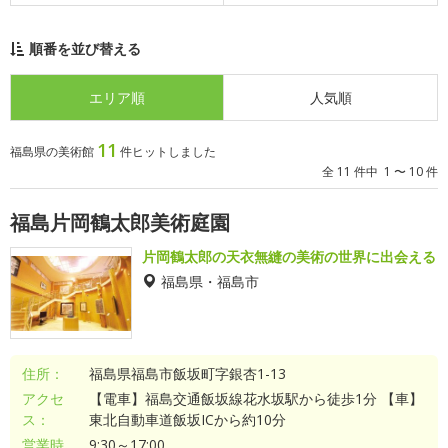
順番を並び替える
エリア順
人気順
11
福島県の美術館
件ヒットしました
全 11 件中 1 〜 10 件
福島片岡鶴太郎美術庭園
片岡鶴太郎の天衣無縫の美術の世界に出会える
福島県・福島市
住所：
福島県福島市飯坂町字銀杏1-13
アクセ
【電車】福島交通飯坂線花水坂駅から徒歩1分 【車】
ス：
東北自動車道飯坂ICから約10分
営業時
9:30～17:00