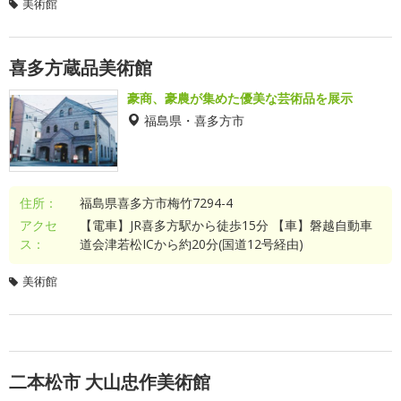
美術館
喜多方蔵品美術館
豪商、豪農が集めた優美な芸術品を展示
福島県・喜多方市
住所：
福島県喜多方市梅竹7294-4
アクセ
【電車】JR喜多方駅から徒歩15分 【車】磐越自動車
ス：
道会津若松ICから約20分(国道12号経由)
美術館
二本松市 大山忠作美術館