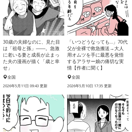
30歳の夫婦なのに、見た目
「いつどうなっても…」70代
は「祖母と孫」――。急激
父が全裸で救急搬送→大人
に老いる妻と成長が止まっ
用オムツを手に最悪を覚悟
た夫の漫画が描く「歳と幸
するアラサー娘の痛切な実
せ」
情【作者に聞く】
全国
全国
2026年5月11日 09:43 更新
2026年5月10日 17:35 更新