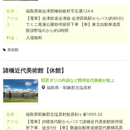
住所：
福島県南会津郡檜枝岐村字左通124-6
アクセ
【電車】会津鉄道会津線 会津田島駅からバス(約80分)
ス：
でミニ尾瀬公園前停留所下車 【車】東北自動車道西
那須野塩ICから約2時間
料金：
入場無料
美術館
諸橋近代美術館【休館】
巨匠ダリの作品など西洋近代美術が並ぶ
福島県・耶麻郡北塩原村
住所：
福島県耶麻郡北塩原村桧原剣ヶ峯1093-23
アクセ
【電車】JR猪笛代駅からバスで諸橋近代美術館前停留
ス：
所下車、徒歩5分 【車】磐越自動車道猪苗代磐梯高原