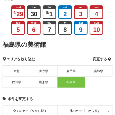
wed
thu
fri
sat
sun
mon
4/
29
30
5/
1
2
3
4
tue
wed
thu
fri
sat
sun
5
6
7
8
9
10
福島県の美術館
エリアを絞り込む
変更する
東北
青森県
岩手県
宮城県
秋田県
山形県
福島県
条件を変更する
全てのカテゴリから探す
他のカテゴリから探す