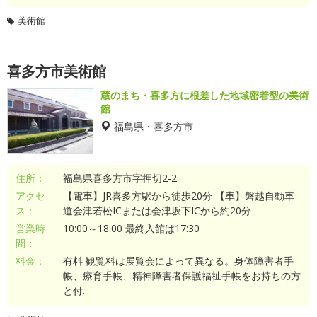
美術館
喜多方市美術館
蔵のまち・喜多方に根差した地域密着型の美術
館
福島県・喜多方市
住所：
福島県喜多方市字押切2-2
アクセ
【電車】JR喜多方駅から徒歩20分 【車】磐越自動車
ス：
道会津若松ICまたは会津坂下ICから約20分
営業時
10:00～18:00 最終入館は17:30
間：
料金：
有料 観覧料は展覧会によって異なる。身体障害者手
帳、療育手帳、精神障害者保護福祉手帳をお持ちの方
と付...