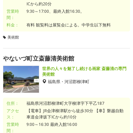
ICから約20分
営業時
9:30～17:00、最終入館16:30。
間：
料金：
有料 観覧料は展覧会による。中学生以下無料
美術館
やないづ町立斎藤清美術館
世界の人々を魅了し続ける画家 斎藤清の専門
美術館
福島県・河沼郡柳津町
住所：
福島県河沼郡柳津町大字柳津字下平乙187
アクセ
【電車】JR会津柳津駅から徒歩30分 【車】磐越自動
ス：
車道会津坂下ICから約10分
営業時
9:00～16:30 最終入館16:00
間：