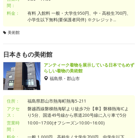
間：
料金：
有料 入館料 一般・大学生950円、中・高校生700円、
小学生以下無料(要保護者同伴) ※クレジット...
美術館
日本きもの美術館
アンティーク着物を展示している日本でもめず
らしい着物の美術館
福島県・郡山市
住所：
福島県郡山市熱海町熱海5-211
アクセ
磐越西線磐梯熱海駅より徒歩7分【車】磐梯熱海ICよ
ス：
り5分、国道49号線から県道200号線に入り車で5分
営業時
10:00~17:00(オフシーズン10:00~16:00)
間：
料金：
一般 1,000円、高校生 / 大学生700円、中学生以下