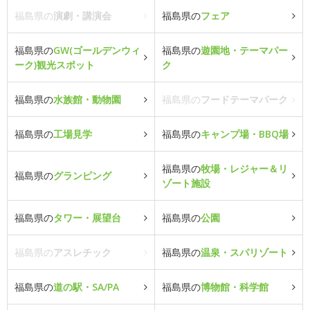
福島県の
演劇・講演会
福島県の
フェア
福島県の
GW(ゴールデンウィ
福島県の
遊園地・テーマパー
ーク)観光スポット
ク
福島県の
水族館・動物園
福島県の
フードテーマパーク
福島県の
工場見学
福島県の
キャンプ場・BBQ場
福島県の
牧場・レジャー＆リ
福島県の
グランピング
ゾート施設
福島県の
タワー・展望台
福島県の
公園
福島県の
アスレチック
福島県の
温泉・スパリゾート
福島県の
道の駅・SA/PA
福島県の
博物館・科学館