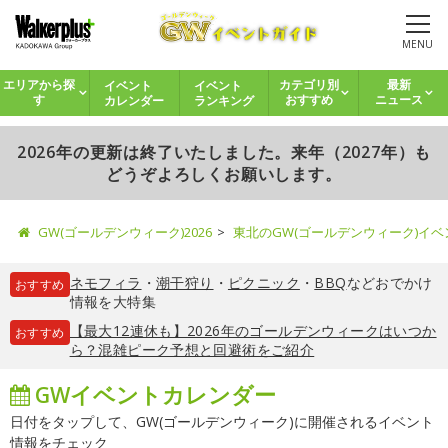
MENU
イベント
イベント
エリアから探
カテゴリ別
最新
カレンダー
ランキング
す
おすすめ
ニュース
2026年の更新は終了いたしました。来年（2027年）も
どうぞよろしくお願いします。
GW(ゴールデンウィーク)2026
東北のGW(ゴールデンウィーク)イ
ネモフィラ
・
潮干狩り
・
ピクニック
・
BBQ
などおでかけ
おすすめ
情報を大特集
【最大12連休も】2026年のゴールデンウィークはいつか
おすすめ
ら？混雑ピーク予想と回避術をご紹介
GWイベントカレンダー
日付をタップして、GW(ゴールデンウィーク)に開催されるイベント
情報をチェック