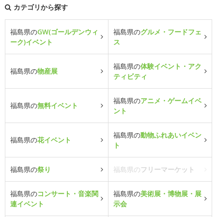
カテゴリから探す
福島県の
GW(ゴールデンウィ
福島県の
グルメ・フードフェ
ーク)イベント
ス
福島県の
体験イベント・アク
福島県の
物産展
ティビティ
福島県の
アニメ・ゲームイベ
福島県の
無料イベント
ント
福島県の
動物ふれあいイベン
福島県の
花イベント
ト
福島県の
祭り
福島県の
フリーマーケット
福島県の
コンサート・音楽関
福島県の
美術展・博物展・展
連イベント
示会