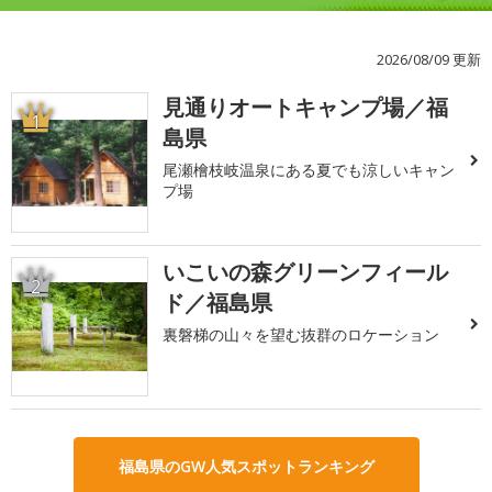
2026/08/09 更新
見通りオートキャンプ場／福
1
島県
尾瀬檜枝岐温泉にある夏でも涼しいキャン
プ場
いこいの森グリーンフィール
2
ド／福島県
裏磐梯の山々を望む抜群のロケーション
福島県のGW人気スポットランキング