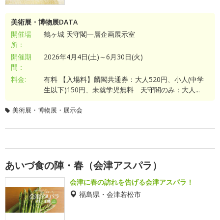
美術展・博物展DATA
開催場
鶴ヶ城 天守閣一層企画展示室
所：
開催期
2026年4月4日(土)～6月30日(火)
間：
料金:
有料 【入場料】麟閣共通券：大人520円、小人(中学
生以下)150円、未就学児無料 天守閣のみ：大人...
美術展・博物展・展示会
あいづ食の陣・春（会津アスパラ）
会津に春の訪れを告げる会津アスパラ！
福島県・会津若松市