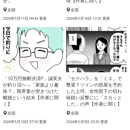
せ」
情【作者に聞く】
全国
全国
2026年5月11日 09:43 更新
2026年5月10日 17:35 更新
「10万円無断決済!?」誠実夫
「セクハラ」を「ミス」で
が釣り沼へ→「家族より趣
撃退？ツインの部屋を予約
味？」限界妻が突きつけた
した上司、女性部下の切れ
離婚という結末【作者に聞
味鋭い反撃にに「スカッと
く】
した」の声【作者に聞く】
全国
全国
2026年5月10日 07:30 更新
2026年5月9日 20:35 更新