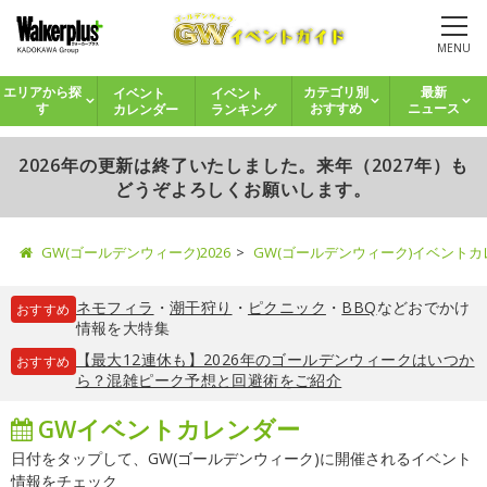
MENU
イベント
イベント
エリアから探
カテゴリ別
最新
カレンダー
ランキング
す
おすすめ
ニュース
2026年の更新は終了いたしました。来年（2027年）も
どうぞよろしくお願いします。
GW(ゴールデンウィーク)2026
GW(ゴールデンウィーク)イベント
ネモフィラ
・
潮干狩り
・
ピクニック
・
BBQ
などおでかけ
おすすめ
情報を大特集
【最大12連休も】2026年のゴールデンウィークはいつか
おすすめ
ら？混雑ピーク予想と回避術をご紹介
GWイベントカレンダー
日付をタップして、GW(ゴールデンウィーク)に開催されるイベント
情報をチェック