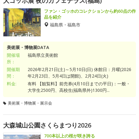
大ゴッホ展 夜のカフェテラス(福島)
ファン・ゴッホのコレクションから約60点の作
品を紹介
福島県・福島市
美術展・博物展DATA
開催場
福島県立美術館
所：
開催期
2026年2月21日(土)～5月10日(日) 休館日：月曜(2026
間：
年2月23日、5月4日は開館)、2月24日(火)
料金:
有料 【観覧料】前売券(4月10日までの平日)：一般・
大学生2500円、高校生(福島県外)1300円...
美術展・博物展・展示会
大森城山公園さくらまつり2026
700本以上の桜が咲き誇る