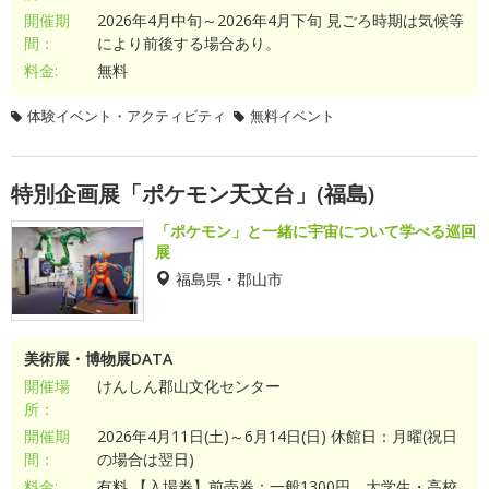
開催期
2026年4月中旬～2026年4月下旬 見ごろ時期は気候等
間：
により前後する場合あり。
料金:
無料
体験イベント・アクティビティ
無料イベント
特別企画展「ポケモン天文台」(福島)
「ポケモン」と一緒に宇宙について学べる巡回
展
福島県・郡山市
美術展・博物展DATA
開催場
けんしん郡山文化センター
所：
開催期
2026年4月11日(土)～6月14日(日) 休館日：月曜(祝日
間：
の場合は翌日)
料金:
有料 【入場券】前売券：一般1300円、大学生・高校