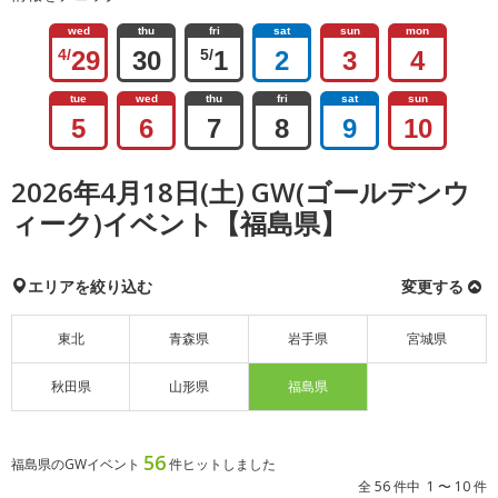
wed
thu
fri
sat
sun
mon
4/
29
30
5/
1
2
3
4
tue
wed
thu
fri
sat
sun
5
6
7
8
9
10
2026年4月18日(土) GW(ゴールデンウ
ィーク)イベント【福島県】
エリアを絞り込む
変更する
東北
青森県
岩手県
宮城県
秋田県
山形県
福島県
56
福島県のGWイベント
件ヒットしました
全 56 件中 1 〜 10 件