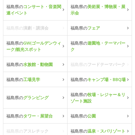
福島県の
コンサート・音楽関
福島県の
美術展・博物展・展
連イベント
示会
福島県の
演劇・講演会
福島県の
フェア
福島県の
GW(ゴールデンウィ
福島県の
遊園地・テーマパー
ーク)観光スポット
ク
福島県の
水族館・動物園
福島県の
フードテーマパーク
福島県の
工場見学
福島県の
キャンプ場・BBQ場
福島県の
牧場・レジャー＆リ
福島県の
グランピング
ゾート施設
福島県の
タワー・展望台
福島県の
公園
福島県の
アスレチック
福島県の
温泉・スパリゾート