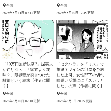
全国
全国
2026年5月11日 09:43 更新
2026年5月10日 17:35 更新
「10万円無断決済!?」誠実夫
「セクハラ」を「ミス」で
が釣り沼へ→「家族より趣
撃退？ツインの部屋を予約
味？」限界妻が突きつけた
した上司、女性部下の切れ
離婚という結末【作者に聞
味鋭い反撃にに「スカッと
く】
した」の声【作者に聞く】
全国
全国
2026年5月10日 07:30 更新
2026年5月9日 20:35 更新