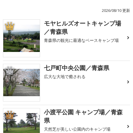
2026/08/10 更新
モヤヒルズオートキャンプ場
1
／青森県
青森県の観光に最適なベースキャンプ場
七戸町中央公園／青森県
2
広大な大地で癒される
小渡平公園 キャンプ場／青森
3
県
天然芝が美しい公園内のキャンプ場