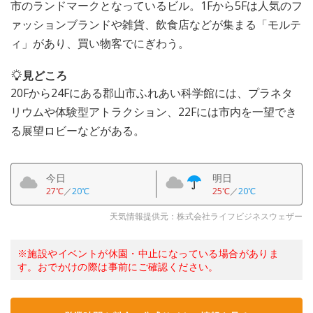
市のランドマークとなっているビル。1Fから5Fは人気のフ
ァッションブランドや雑貨、飲食店などが集まる「モルテ
ィ」があり、買い物客でにぎわう。
見どころ
20Fから24Fにある郡山市ふれあい科学館には、プラネタ
リウムや体験型アトラクション、22Fには市内を一望でき
る展望ロビーなどがある。
今日
明日
27℃
／
20℃
25℃
／
20℃
天気情報提供元：株式会社ライフビジネスウェザー
※施設やイベントが休園・中止になっている場合がありま
す。おでかけの際は事前にご確認ください。