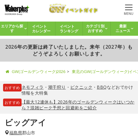
MENU
イベント
イベント
エリアから探
カテゴリ別
最新
カレンダー
ランキング
す
おすすめ
ニュース
2026年の更新は終了いたしました。来年（2027年）も
どうぞよろしくお願いします。
GW(ゴールデンウィーク)2026
東北のGW(ゴールデンウィーク)イ
ネモフィラ
・
潮干狩り
・
ピクニック
・
BBQ
などおでかけ
おすすめ
情報を大特集
【最大12連休も】2026年のゴールデンウィークはいつか
おすすめ
ら？混雑ピーク予想と回避術をご紹介
ビッグアイ
福島県
郡山市