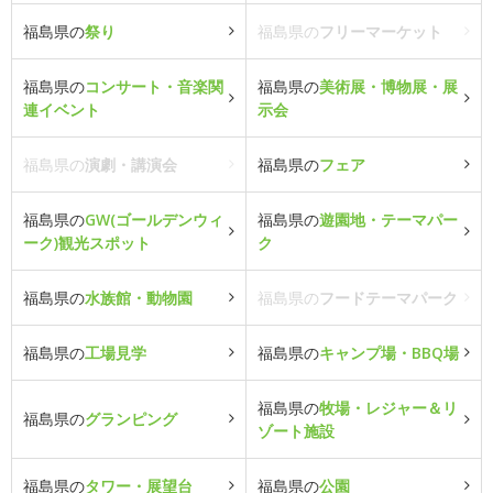
福島県の
祭り
福島県の
フリーマーケット
福島県の
コンサート・音楽関
福島県の
美術展・博物展・展
連イベント
示会
福島県の
演劇・講演会
福島県の
フェア
福島県の
GW(ゴールデンウィ
福島県の
遊園地・テーマパー
ーク)観光スポット
ク
福島県の
水族館・動物園
福島県の
フードテーマパーク
福島県の
工場見学
福島県の
キャンプ場・BBQ場
福島県の
牧場・レジャー＆リ
福島県の
グランピング
ゾート施設
福島県の
タワー・展望台
福島県の
公園