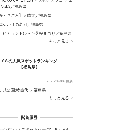
OHOKU CAFE FES (トウホク カフェ フェ
 Vol.5／福島県
桜・見ごろ】大隣寺／福島県
津ゆかりの名刀／福島県
ュピアランドひらた芝桜まつり／福島県
もっと見る
GWの人気スポットランキング
【福島県】
2026/08/06 更新
ヶ城公園(猪苗代)／福島県
もっと見る
閲覧履歴
たイベント&スポットページはありませ