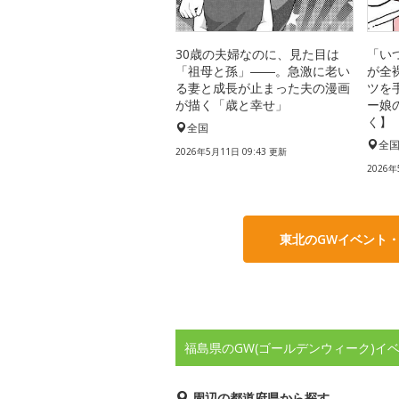
30歳の夫婦なのに、見た目は
「い
「祖母と孫」――。急激に老い
が全
る妻と成長が止まった夫の漫画
ツを
が描く「歳と幸せ」
ー娘
く】
全国
全
2026年5月11日 09:43 更新
2026年
東北のGWイベント
福島県のGW(ゴールデンウィーク)イ
周辺の都道府県から探す