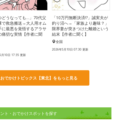
つどうなっても…」70代父
「10万円無断決済!?」誠実夫が
裸で救急搬送→大人用オム
釣り沼へ→「家族より趣味？」
手に最悪を覚悟するアラサ
限界妻が突きつけた離婚という
の痛切な実情【作者に聞
結末【作者に聞く】
全国
国
2026年5月10日 07:30 更新
5月10日 17:35 更新
・おでかけトピックス【東北】をもっと見る
ベント・おでかけスポットを探す