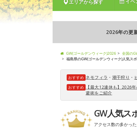
イベ
エリアから探す
2026年の
GW(ゴールデンウィーク)2026
全国のG
福島県のGW(ゴールデンウィーク)人気ス
ネモフィラ
・
潮干狩り
・
おすすめ
【最大12連休も】202
おすすめ
避術をご紹介
GW人気ス
アクセス数の多かった