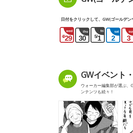
日付をクリックして、GW(ゴールデン
wed
fri
thu
sat
su
4/
5/
29
30
1
2
3
GWイベント
ウォーカー編集部が選ぶ、G
ンテンツも続々！