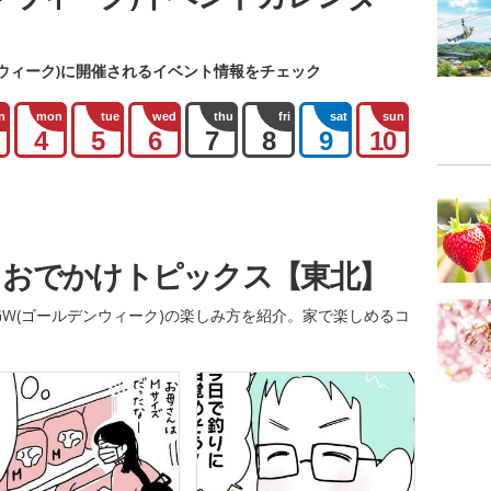
ウィーク)に開催されるイベント情報をチェック
n
mon
tue
wed
thu
fri
sat
sun
4
5
6
7
8
9
10
・おでかけトピックス【東北】
W(ゴールデンウィーク)の楽しみ方を紹介。家で楽しめるコ