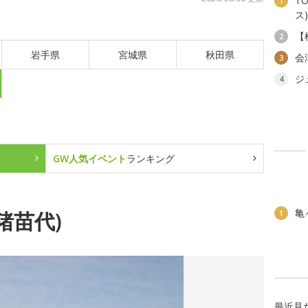
T
1
ス)
【
2
岩手県
宮城県
秋田県
会
3
ジ
4
GW人気イベント
ランキング
亀
猪苗代)
1
最近見