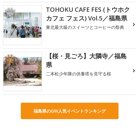
TOHOKU CAFE FES (トウホク
2
カフェ フェス) Vol.5／福島県
東北最大級のスイーツとコーヒーの祭典
【桜・見ごろ】大隣寺／福島
3
県
二本松少年隊の供養塔を見守る桜
福島県のGW人気イベントランキング