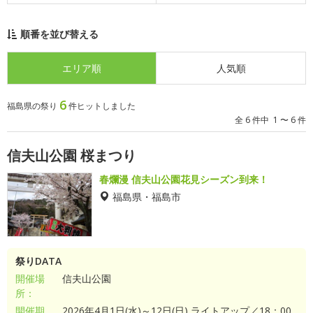
順番を並び替える
エリア順
人気順
6
福島県の祭り
件ヒットしました
全 6 件中 1 〜 6 件
信夫山公園 桜まつり
春爛漫 信夫山公園花見シーズン到来！
福島県・福島市
祭りDATA
開催場
信夫山公園
所：
開催期
2026年4月1日(水)～12日(日) ライトアップ／18：00