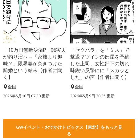
「10万円無断決済!?」誠実夫
「セクハラ」を「ミス」で
が釣り沼へ→「家族より趣
撃退？ツインの部屋を予約
味？」限界妻が突きつけた
した上司、女性部下の切れ
離婚という結末【作者に聞
味鋭い反撃にに「スカッと
く】
した」の声【作者に聞く】
全国
全国
2026年5月10日 07:30 更新
2026年5月9日 20:35 更新
GWイベント・おでかけトピックス【東北】をもっと見
る