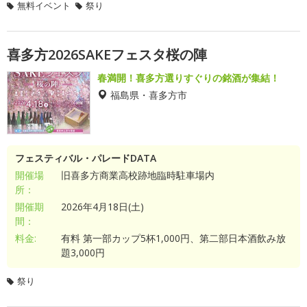
無料イベント
祭り
喜多方2026SAKEフェスタ桜の陣
春満開！喜多方選りすぐりの銘酒が集結！
福島県・喜多方市
フェスティバル・パレードDATA
開催場
旧喜多方商業高校跡地臨時駐車場内
所：
開催期
2026年4月18日(土)
間：
料金:
有料 第一部カップ5杯1,000円、第二部日本酒飲み放
題3,000円
祭り