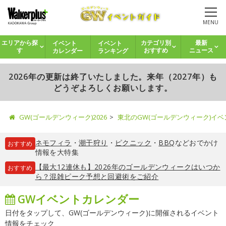
MENU
イベント
イベント
エリアから探
カテゴリ別
最新
カレンダー
ランキング
す
おすすめ
ニュース
2026年の更新は終了いたしました。来年（2027年）も
どうぞよろしくお願いします。
GW(ゴールデンウィーク)2026
東北のGW(ゴールデンウィーク)イ
ネモフィラ
・
潮干狩り
・
ピクニック
・
BBQ
などおでかけ
おすすめ
情報を大特集
【最大12連休も】2026年のゴールデンウィークはいつか
おすすめ
ら？混雑ピーク予想と回避術をご紹介
GWイベントカレンダー
日付をタップして、GW(ゴールデンウィーク)に開催されるイベント
情報をチェック