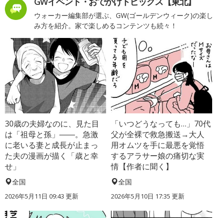
GWイベント・おでかけトピックス【東北】
ウォーカー編集部が選ぶ、GW(ゴールデンウィーク)の楽し
み方を紹介。家で楽しめるコンテンツも続々！
30歳の夫婦なのに、見た目
「いつどうなっても…」70代
は「祖母と孫」――。急激
父が全裸で救急搬送→大人
に老いる妻と成長が止まっ
用オムツを手に最悪を覚悟
た夫の漫画が描く「歳と幸
するアラサー娘の痛切な実
せ」
情【作者に聞く】
全国
全国
2026年5月11日 09:43 更新
2026年5月10日 17:35 更新