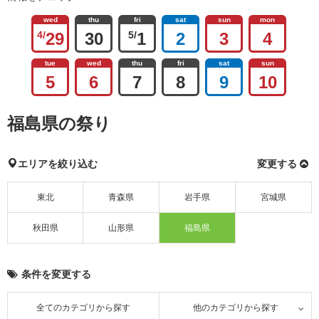
wed
thu
fri
sat
sun
mon
4/
29
30
5/
1
2
3
4
tue
wed
thu
fri
sat
sun
5
6
7
8
9
10
福島県の祭り
エリアを絞り込む
変更する
東北
青森県
岩手県
宮城県
秋田県
山形県
福島県
条件を変更する
全てのカテゴリから探す
他のカテゴリから探す