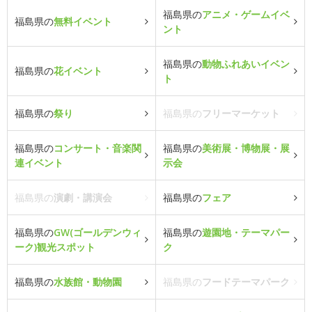
福島県の
アニメ・ゲームイベ
福島県の
無料イベント
ント
福島県の
動物ふれあいイベン
福島県の
花イベント
ト
福島県の
祭り
福島県の
フリーマーケット
福島県の
コンサート・音楽関
福島県の
美術展・博物展・展
連イベント
示会
福島県の
演劇・講演会
福島県の
フェア
福島県の
GW(ゴールデンウィ
福島県の
遊園地・テーマパー
ーク)観光スポット
ク
福島県の
水族館・動物園
福島県の
フードテーマパーク