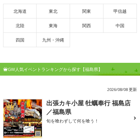
北海道
東北
関東
甲信越
北陸
東海
関西
中国
四国
九州・沖縄
GW人気イベントランキングから探す【福島県】
2026/08/08 更新
出張カキ小屋 牡蠣奉行 福島店
1
／福島県
旬を喰わずして何を喰う！