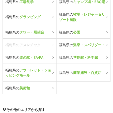
福島県の
工場見学
福島県の
キャンプ場・BBQ場
福島県の
牧場・レジャー＆リ
福島県の
グランピング
ゾート施設
福島県の
タワー・展望台
福島県の
公園
福島県の
アスレチック
福島県の
温泉・スパリゾート
福島県の
道の駅・SA/PA
福島県の
博物館・科学館
福島県の
アウトレット・ショ
福島県の
商業施設・百貨店
ッピングモール
福島県の
美術館
その他のエリアから探す