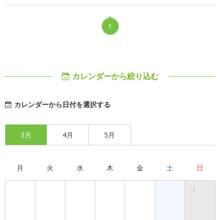
1
カレンダーから絞り込む
カレンダーから日付を選択する
3月
4月
5月
月
火
水
木
金
土
日
1