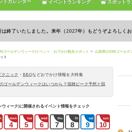
ントカレンダー
イベントランキング
スポットラ
更新は終了いたしました。来年（2027年）もどうぞよろしく
W(ゴールデンウィーク)イベント・おでかけ観光スポット
山形県のGW(ゴールデ
ポット
ピクニック
・
BBQ
などおでかけ情報を大特集
6年のゴールデンウィークはいつから？混雑ピーク予想と回
ンウィーク)に開催されるイベント情報をチェック
n
mon
tue
wed
thu
fri
sat
sun
4
5
6
7
8
9
10