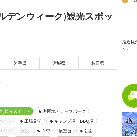
【
1
ールデンウィーク)観光スポッ
最近見
ん。
岩手県
宮城県
秋田県
ク)観光スポット
遊園地・テーマパーク
パーク
工場見学
キャンプ場・BBQ場
＆リゾート施設
タワー・展望台
公園