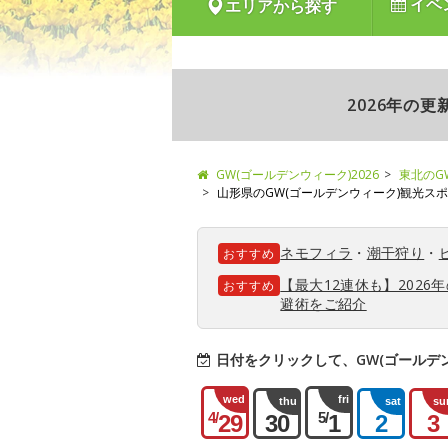
イベ
エリアから探す
2026年の
GW(ゴールデンウィーク)2026
東北のG
山形県のGW(ゴールデンウィーク)観光ス
ネモフィラ
・
潮干狩り
・
おすすめ
【最大12連休も】202
おすすめ
避術をご紹介
日付をクリックして、GW(ゴールデ
wed
fri
thu
sat
su
4/
5/
29
30
1
2
3