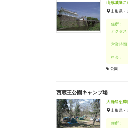
山形城跡に
山形県・
住所：
アクセス
営業時間
料金：
公園
西蔵王公園キャンプ場
大自然を満
山形県・
住所：