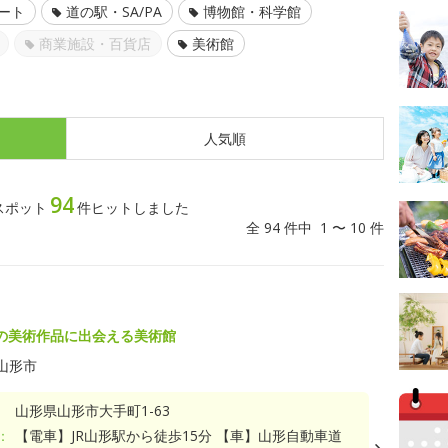
ート
道の駅・SA/PA
博物館・科学館
商業施設・百貨店
美術館
人気順
94
スポット
件ヒットしました
全 94 件中 1 〜 10 件
の美術作品に出会える美術館
山形市
山形県山形市大手町1-63
：
【電車】JR山形駅から徒歩15分 【車】山形自動車道