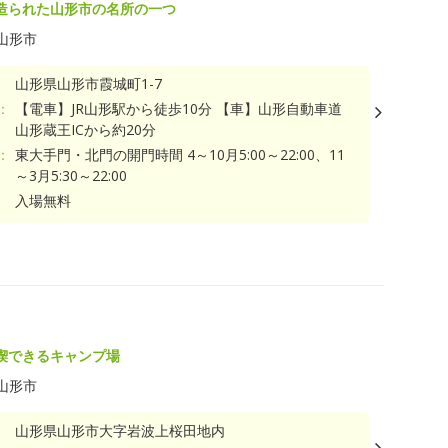
造られた山形市の名所の一つ
山形市
山形県山形市霞城町1-7
：
【電車】JR山形駅から徒歩10分 【車】山形自動車道
山形蔵王ICから約20分
：
東大手門・北門の開門時間 4～10月5:00～22:00、11
～3月5:30～22:00
入場無料
喫できるキャンプ場
山形市
山形県山形市大字岩波上桜田地内