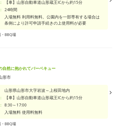
：
【車】山形自動車道山形蔵王ICから約15分
：
24時間
入場無料 利用料無料。公園内を一部専有する場合は
条例により許可申請手続きの上使用料が必要
・BBQ場
の自然に抱かれてバーベキュー
山形市
山形県山形市大字岩波～上桜田地内
：
【車】山形自動車道山形蔵王ICから約15分
：
8:30～17:00
入場無料 使用料無料
・BBQ場