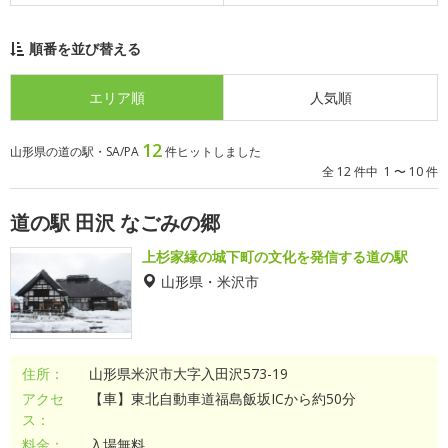
順番を並び替える
エリア順
人気順
12
山形県の道の駅・SA/PA
件ヒットしました
全 12 件中 1 〜 10 件
道の駅 田沢 なごみの郷
上杉家縁の城下町の文化を発信する道の駅
山形県・米沢市
住所：
山形県米沢市大字入田沢573-19
アクセ
【車】東北自動車道福島飯坂ICから約50分
ス：
料金：
入場無料