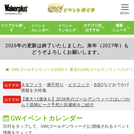
MENU
イベント
イベント
エリアから探
カテゴリ別
最新
カレンダー
ランキング
す
おすすめ
ニュース
2026年の更新は終了いたしました。来年（2027年）も
どうぞよろしくお願いします。
GW(ゴールデンウィーク)2026
東北のGW(ゴールデンウィーク)イ
ネモフィラ
・
潮干狩り
・
ピクニック
・
BBQ
などおでかけ
おすすめ
情報を大特集
【最大12連休も】2026年のゴールデンウィークはいつか
おすすめ
ら？混雑ピーク予想と回避術をご紹介
GWイベントカレンダー
日付をタップして、GW(ゴールデンウィーク)に開催されるイベント
情報をチェック