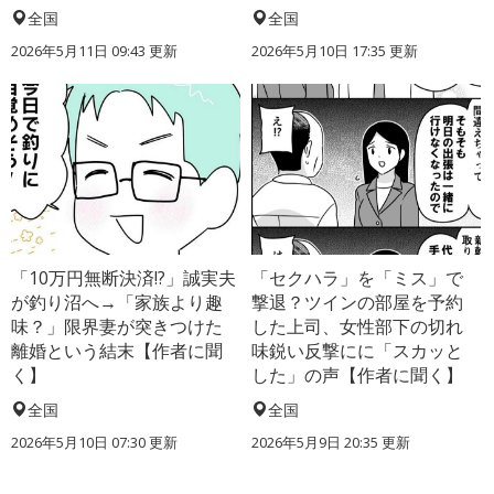
全国
全国
2026年5月11日 09:43 更新
2026年5月10日 17:35 更新
「10万円無断決済!?」誠実夫
「セクハラ」を「ミス」で
が釣り沼へ→「家族より趣
撃退？ツインの部屋を予約
味？」限界妻が突きつけた
した上司、女性部下の切れ
離婚という結末【作者に聞
味鋭い反撃にに「スカッと
く】
した」の声【作者に聞く】
全国
全国
2026年5月10日 07:30 更新
2026年5月9日 20:35 更新