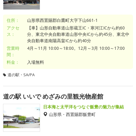
住所：
山形県西置賜郡白鷹町大字下山661-1
アクセ
【車】山形自動車道山形蔵王IC・寒河江ICから約60
ス：
分、東北中央自動車道山形中央ICから約45分、東北中
央自動車道南陽高畠ICから約40分
営業時
4月～11月 10:00～18:00。12月～3月 10:00～17:00
間：
料金：
入場無料
道の駅・SA/PA
道の駅 いいで めざみの里観光物産館
日本海と太平洋をつなぐ飯豊の魅力が集結
山形県・西置賜郡飯豊町