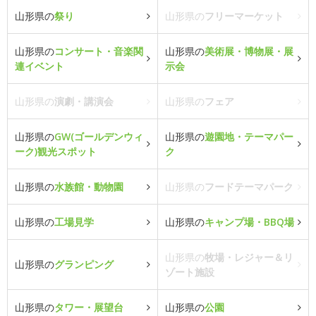
山形県の
祭り
山形県の
フリーマーケット
山形県の
コンサート・音楽関
山形県の
美術展・博物展・展
連イベント
示会
山形県の
演劇・講演会
山形県の
フェア
山形県の
GW(ゴールデンウィ
山形県の
遊園地・テーマパー
ーク)観光スポット
ク
山形県の
水族館・動物園
山形県の
フードテーマパーク
山形県の
工場見学
山形県の
キャンプ場・BBQ場
山形県の
牧場・レジャー＆リ
山形県の
グランピング
ゾート施設
山形県の
タワー・展望台
山形県の
公園