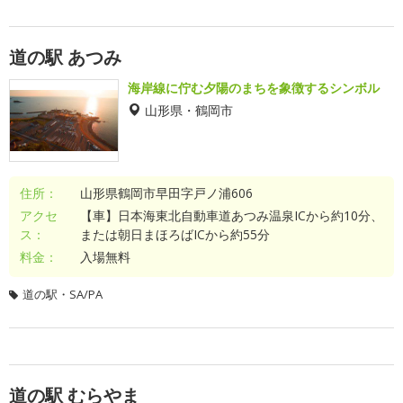
道の駅 あつみ
海岸線に佇む夕陽のまちを象徴するシンボル
山形県・鶴岡市
住所：
山形県鶴岡市早田字戸ノ浦606
アクセ
【車】日本海東北自動車道あつみ温泉ICから約10分、
ス：
または朝日まほろばICから約55分
料金：
入場無料
道の駅・SA/PA
道の駅 むらやま