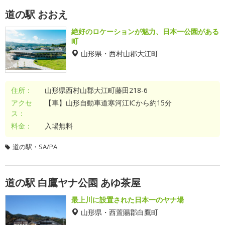
道の駅 おおえ
絶好のロケーションが魅力、日本一公園がある
町
山形県・西村山郡大江町
住所：
山形県西村山郡大江町藤田218-6
アクセ
【車】山形自動車道寒河江ICから約15分
ス：
料金：
入場無料
道の駅・SA/PA
道の駅 白鷹ヤナ公園 あゆ茶屋
最上川に設置された日本一のヤナ場
山形県・西置賜郡白鷹町