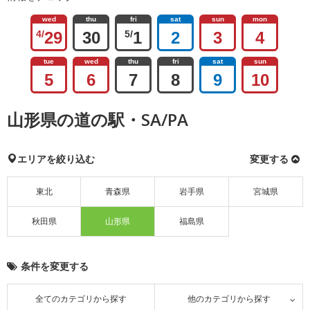
wed
thu
fri
sat
sun
mon
4/
29
30
5/
1
2
3
4
tue
wed
thu
fri
sat
sun
5
6
7
8
9
10
山形県の道の駅・SA/PA
エリアを絞り込む
変更する
東北
青森県
岩手県
宮城県
秋田県
山形県
福島県
条件を変更する
全てのカテゴリから探す
他のカテゴリから探す