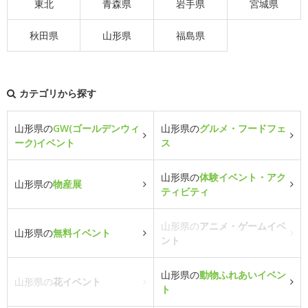
東北
青森県
岩手県
宮城県
秋田県
山形県
福島県
カテゴリから探す
山形県の
GW(ゴールデンウィ
山形県の
グルメ・フードフェ
ーク)イベント
ス
山形県の
体験イベント・アク
山形県の
物産展
ティビティ
山形県の
アニメ・ゲームイベ
山形県の
無料イベント
ント
山形県の
動物ふれあいイベン
山形県の
花イベント
ト