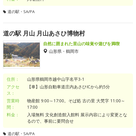
道の駅・SA/PA
道の駅 月山 月山あさひ博物村
自然に囲まれた里山の味覚や遊びを満喫
山形県・鶴岡市
住所：
山形県鶴岡市越中山字名平3-1
アクセ
【車】山形自動車道庄内あさひICから約5分
ス：
営業時
物産館 9:00～17:00。そば処 古の里 大梵字 11:00～
間：
17:00
料金：
入場無料 文化創造館入館料 展示内容により変更とな
るので、事前に要問合せ
道の駅・SA/PA