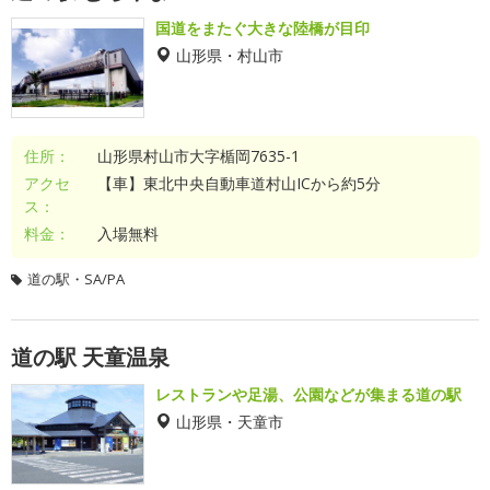
国道をまたぐ大きな陸橋が目印
山形県・村山市
住所：
山形県村山市大字楯岡7635-1
アクセ
【車】東北中央自動車道村山ICから約5分
ス：
料金：
入場無料
道の駅・SA/PA
道の駅 天童温泉
レストランや足湯、公園などが集まる道の駅
山形県・天童市