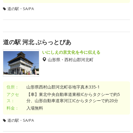
道の駅・SA/PA
道の駅 河北 ぶらっとぴあ
いにしえの京文化を今に伝える
山形県・西村山郡河北町
住所：
山形県西村山郡河北町谷地字真木335-1
アクセ
【車】東北中央自動車道東根ICからタクシーで約5
ス：
分、山形自動車道寒河江ICからタクシーで約20分
料金：
入場無料
道の駅・SA/PA