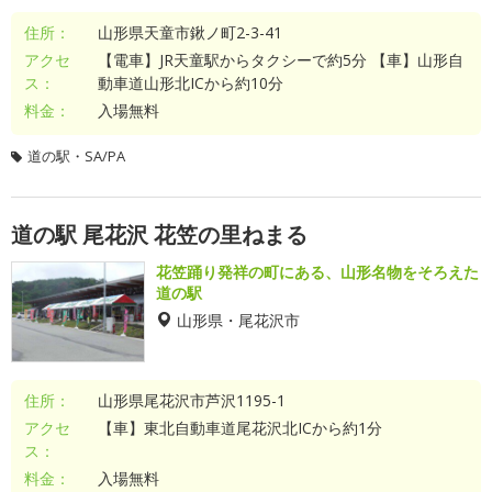
住所：
山形県天童市鍬ノ町2-3-41
アクセ
【電車】JR天童駅からタクシーで約5分 【車】山形自
ス：
動車道山形北ICから約10分
料金：
入場無料
道の駅・SA/PA
道の駅 尾花沢 花笠の里ねまる
花笠踊り発祥の町にある、山形名物をそろえた
道の駅
山形県・尾花沢市
住所：
山形県尾花沢市芦沢1195-1
アクセ
【車】東北自動車道尾花沢北ICから約1分
ス：
料金：
入場無料