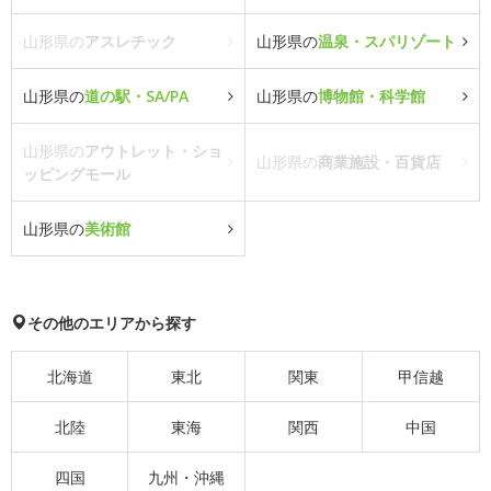
山形県の
アスレチック
山形県の
温泉・スパリゾート
山形県の
道の駅・SA/PA
山形県の
博物館・科学館
山形県の
アウトレット・ショ
山形県の
商業施設・百貨店
ッピングモール
山形県の
美術館
その他のエリアから探す
北海道
東北
関東
甲信越
北陸
東海
関西
中国
四国
九州・沖縄