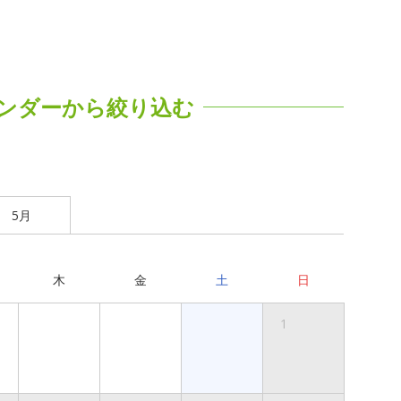
ンダーから絞り込む
5月
木
金
土
日
1