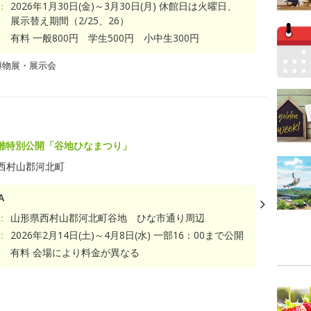
：
2026年1月30日(金)～3月30日(月) 休館日は火曜日、
展示替え期間（2/25、26）
有料 一般800円 学生500円 小中生300円
博物展・展示会
雛特別公開「谷地ひなまつり」
西村山郡河北町
A
：
山形県西村山郡河北町谷地 ひな市通り周辺
：
2026年2月14日(土)～4月8日(水) 一部16：00まで公開
有料 会場により料金が異なる