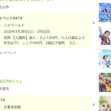
上山市
イベントDATA
：
リナワールド
：
2026年3月28日(土)・29日(日)
有料 【入園料】個人：大人1200円、小人(3歳以上小
学生以下)・シニア900円、2歳以下無料 【入...
あいイベント
る江戸のくらし
天童市
TA
：
広重美術館