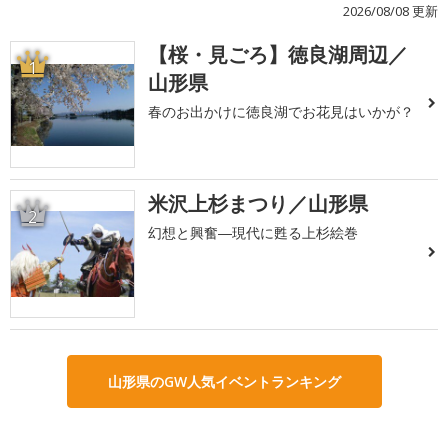
2026/08/08 更新
【桜・見ごろ】徳良湖周辺／
1
山形県
春のお出かけに徳良湖でお花見はいかが？
米沢上杉まつり／山形県
2
幻想と興奮―現代に甦る上杉絵巻
山形県のGW人気イベントランキング