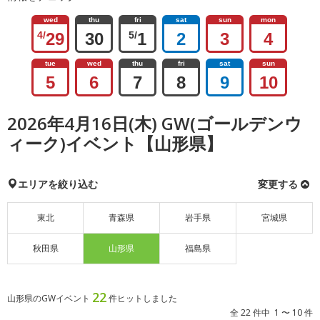
wed
thu
fri
sat
sun
mon
4/
29
30
5/
1
2
3
4
tue
wed
thu
fri
sat
sun
5
6
7
8
9
10
2026年4月16日(木) GW(ゴールデンウ
ィーク)イベント【山形県】
エリアを絞り込む
変更する
東北
青森県
岩手県
宮城県
秋田県
山形県
福島県
22
山形県のGWイベント
件ヒットしました
全 22 件中 1 〜 10 件