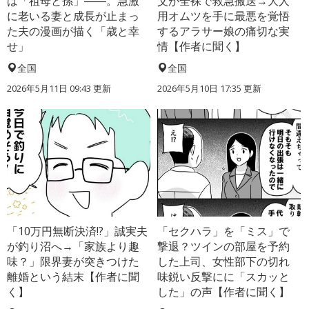
は「祖母と孫」――。急激
父が全裸で救急搬送→大人
に老いる妻と成長が止まっ
用オムツを手に最悪を覚悟
た夫の漫画が描く「歳と幸
するアラサー娘の痛切な実
せ」
情【作者に聞く】
全国
全国
2026年5月11日 09:43 更新
2026年5月10日 17:35 更新
「10万円無断決済!?」誠実夫
「セクハラ」を「ミス」で
が釣り沼へ→「家族より趣
撃退？ツインの部屋を予約
味？」限界妻が突きつけた
した上司、女性部下の切れ
離婚という結末【作者に聞
味鋭い反撃にに「スカッと
く】
した」の声【作者に聞く】