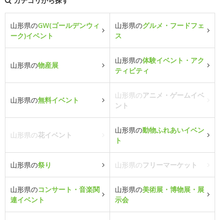
カテゴリから探す
山形県の
GW(ゴールデンウィ
山形県の
グルメ・フードフェ
ーク)イベント
ス
山形県の
体験イベント・アク
山形県の
物産展
ティビティ
山形県の
アニメ・ゲームイベ
山形県の
無料イベント
ント
山形県の
動物ふれあいイベン
山形県の
花イベント
ト
山形県の
祭り
山形県の
フリーマーケット
山形県の
コンサート・音楽関
山形県の
美術展・博物展・展
連イベント
示会