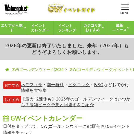
MENU
イベント
イベント
エリアから探
カテゴリ別
最新
カレンダー
ランキング
す
おすすめ
ニュース
2026年の更新は終了いたしました。来年（2027年）も
どうぞよろしくお願いします。
GW(ゴールデンウィーク)2026
GW(ゴールデンウィーク)イベント
ネモフィラ
・
潮干狩り
・
ピクニック
・
BBQ
などおでかけ
おすすめ
情報を大特集
【最大12連休も】2026年のゴールデンウィークはいつか
おすすめ
ら？混雑ピーク予想と回避術をご紹介
GWイベントカレンダー
日付をタップして、GW(ゴールデンウィーク)に開催されるイベント
情報をチェック