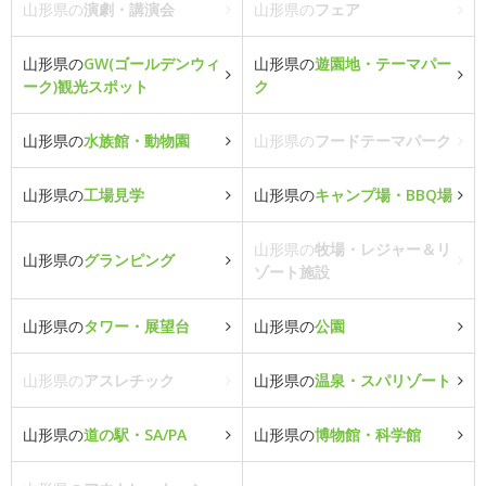
山形県の
演劇・講演会
山形県の
フェア
山形県の
GW(ゴールデンウィ
山形県の
遊園地・テーマパー
ーク)観光スポット
ク
山形県の
水族館・動物園
山形県の
フードテーマパーク
山形県の
工場見学
山形県の
キャンプ場・BBQ場
山形県の
牧場・レジャー＆リ
山形県の
グランピング
ゾート施設
山形県の
タワー・展望台
山形県の
公園
山形県の
アスレチック
山形県の
温泉・スパリゾート
山形県の
道の駅・SA/PA
山形県の
博物館・科学館