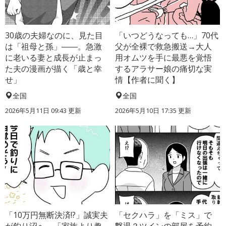
30歳の夫婦なのに、見た目
「いつどうなっても…」70代
は「祖母と孫」――。急激
父が全裸で救急搬送→大人
に老いる妻と成長が止まっ
用オムツを手に最悪を覚悟
た夫の漫画が描く「歳と幸
するアラサー娘の痛切な実
せ」
情【作者に聞く】
全国
全国
2026年5月11日 09:43 更新
2026年5月10日 17:35 更新
「10万円無断決済!?」誠実夫
「セクハラ」を「ミス」で
が釣り沼へ→「家族より趣
撃退？ツインの部屋を予約