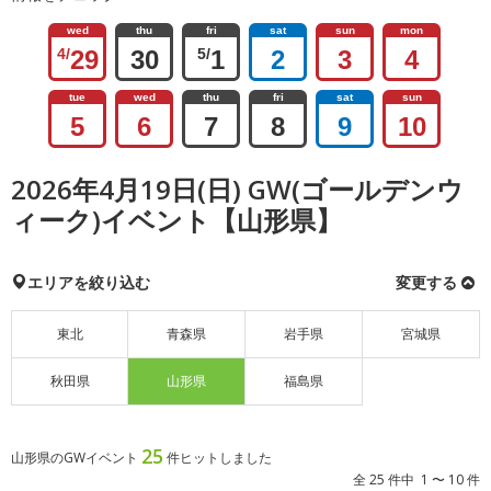
wed
thu
fri
sat
sun
mon
4/
29
30
5/
1
2
3
4
tue
wed
thu
fri
sat
sun
5
6
7
8
9
10
2026年4月19日(日) GW(ゴールデンウ
ィーク)イベント【山形県】
エリアを絞り込む
変更する
東北
青森県
岩手県
宮城県
秋田県
山形県
福島県
25
山形県のGWイベント
件ヒットしました
全 25 件中 1 〜 10 件