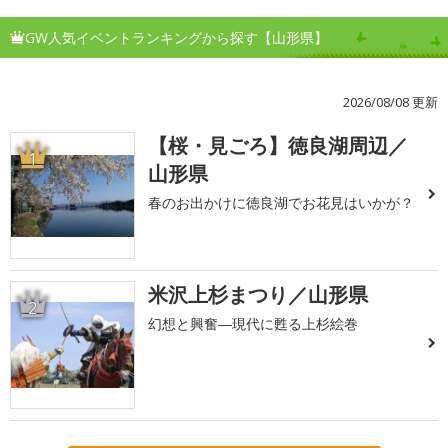
GW人気イベントランキングから探す【山形県】
2026/08/08 更新
【桜・見ごろ】徳良湖周辺／
1
山形県
春のお出かけに徳良湖でお花見はいかが？
米沢上杉まつり／山形県
2
幻想と興奮―現代に甦る上杉絵巻