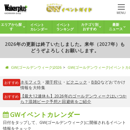
MENU
イベント
イベント
エリアから探
カテゴリ別
最新
カレンダー
ランキング
す
おすすめ
ニュース
2026年の更新は終了いたしました。来年（2027年）も
どうぞよろしくお願いします。
GW(ゴールデンウィーク)2026
GW(ゴールデンウィーク)イベント
ネモフィラ
・
潮干狩り
・
ピクニック
・
BBQ
などおでかけ
おすすめ
情報を大特集
【最大12連休も】2026年のゴールデンウィークはいつか
おすすめ
ら？混雑ピーク予想と回避術をご紹介
GWイベントカレンダー
日付をタップして、GW(ゴールデンウィーク)に開催されるイベント
情報をチェック