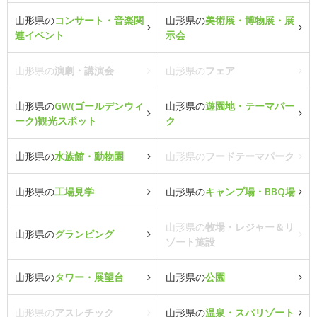
山形県の
コンサート・音楽関
山形県の
美術展・博物展・展
連イベント
示会
山形県の
演劇・講演会
山形県の
フェア
山形県の
GW(ゴールデンウィ
山形県の
遊園地・テーマパー
ーク)観光スポット
ク
山形県の
水族館・動物園
山形県の
フードテーマパーク
山形県の
工場見学
山形県の
キャンプ場・BBQ場
山形県の
牧場・レジャー＆リ
山形県の
グランピング
ゾート施設
山形県の
タワー・展望台
山形県の
公園
山形県の
アスレチック
山形県の
温泉・スパリゾート