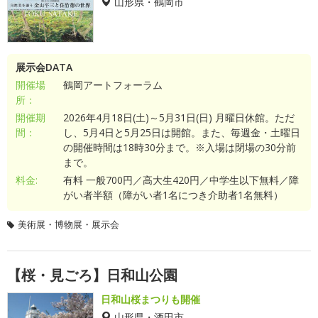
山形県・鶴岡市
展示会DATA
開催場
鶴岡アートフォーラム
所：
開催期
2026年4月18日(土)～5月31日(日) 月曜日休館。ただ
間：
し、5月4日と5月25日は開館。また、毎週金・土曜日
の開催時間は18時30分まで。※入場は閉場の30分前
まで。
料金:
有料 一般700円／高大生420円／中学生以下無料／障
がい者半額（障がい者1名につき介助者1名無料）
美術展・博物展・展示会
【桜・見ごろ】日和山公園
日和山桜まつりも開催
山形県・酒田市