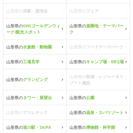
山形県の
演劇・講演会
山形県の
フェア
山形県の
GW(ゴールデンウィ
山形県の
遊園地・テーマパー
ーク)観光スポット
ク
山形県の
水族館・動物園
山形県の
フードテーマパーク
山形県の
工場見学
山形県の
キャンプ場・BBQ場
山形県の
牧場・レジャー＆リ
山形県の
グランピング
ゾート施設
山形県の
タワー・展望台
山形県の
公園
山形県の
アスレチック
山形県の
温泉・スパリゾート
山形県の
道の駅・SA/PA
山形県の
博物館・科学館