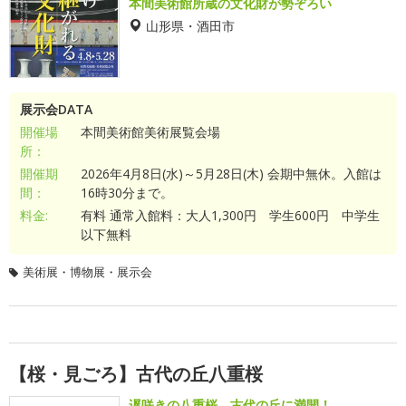
本間美術館所蔵の文化財が勢ぞろい
山形県・酒田市
展示会DATA
開催場
本間美術館美術展覧会場
所：
開催期
2026年4月8日(水)～5月28日(木) 会期中無休。入館は
間：
16時30分まで。
料金:
有料 通常入館料：大人1,300円 学生600円 中学生
以下無料
美術展・博物展・展示会
【桜・見ごろ】古代の丘八重桜
遅咲きの八重桜、古代の丘に満開！