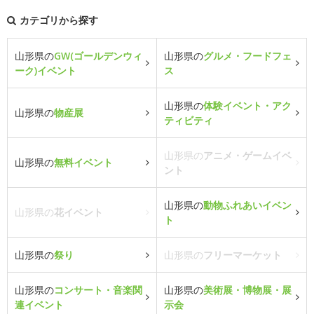
カテゴリから探す
山形県の
GW(ゴールデンウィ
山形県の
グルメ・フードフェ
ーク)イベント
ス
山形県の
体験イベント・アク
山形県の
物産展
ティビティ
山形県の
アニメ・ゲームイベ
山形県の
無料イベント
ント
山形県の
動物ふれあいイベン
山形県の
花イベント
ト
山形県の
祭り
山形県の
フリーマーケット
山形県の
コンサート・音楽関
山形県の
美術展・博物展・展
連イベント
示会