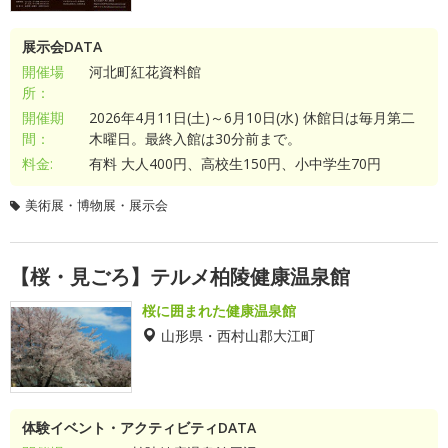
展示会DATA
開催場
河北町紅花資料館
所：
開催期
2026年4月11日(土)～6月10日(水) 休館日は毎月第二
間：
木曜日。最終入館は30分前まで。
料金:
有料 大人400円、高校生150円、小中学生70円
美術展・博物展・展示会
【桜・見ごろ】テルメ柏陵健康温泉館
桜に囲まれた健康温泉館
山形県・西村山郡大江町
体験イベント・アクティビティDATA