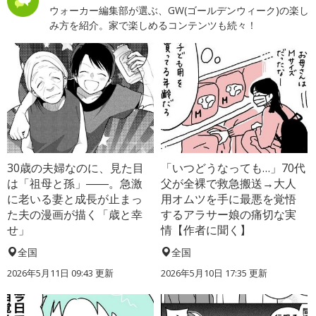
ウォーカー編集部が選ぶ、GW(ゴールデンウィーク)の楽し
み方を紹介。家で楽しめるコンテンツも続々！
30歳の夫婦なのに、見た目
「いつどうなっても…」70代
は「祖母と孫」――。急激
父が全裸で救急搬送→大人
に老いる妻と成長が止まっ
用オムツを手に最悪を覚悟
た夫の漫画が描く「歳と幸
するアラサー娘の痛切な実
せ」
情【作者に聞く】
全国
全国
2026年5月11日 09:43 更新
2026年5月10日 17:35 更新