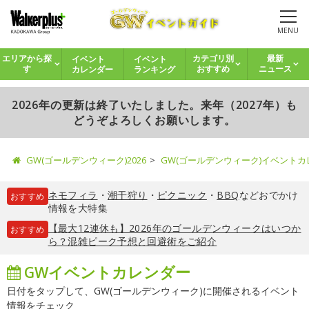
MENU
イベント
イベント
エリアから探
カテゴリ別
最新
カレンダー
ランキング
す
おすすめ
ニュース
2026年の更新は終了いたしました。来年（2027年）も
どうぞよろしくお願いします。
GW(ゴールデンウィーク)2026
GW(ゴールデンウィーク)イベント
ネモフィラ
・
潮干狩り
・
ピクニック
・
BBQ
などおでかけ
おすすめ
情報を大特集
【最大12連休も】2026年のゴールデンウィークはいつか
おすすめ
ら？混雑ピーク予想と回避術をご紹介
GWイベントカレンダー
日付をタップして、GW(ゴールデンウィーク)に開催されるイベント
情報をチェック