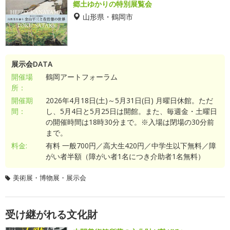
郷土ゆかりの特別展覧会
山形県・鶴岡市
展示会DATA
開催場
鶴岡アートフォーラム
所：
開催期
2026年4月18日(土)～5月31日(日) 月曜日休館。ただ
間：
し、5月4日と5月25日は開館。また、毎週金・土曜日
の開催時間は18時30分まで。※入場は閉場の30分前
まで。
料金:
有料 一般700円／高大生420円／中学生以下無料／障
がい者半額（障がい者1名につき介助者1名無料）
美術展・博物展・展示会
受け継がれる文化財