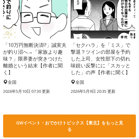
「10万円無断決済!?」誠実夫
「セクハラ」を「ミス」で
が釣り沼へ→「家族より趣
撃退？ツインの部屋を予約
味？」限界妻が突きつけた
した上司、女性部下の切れ
離婚という結末【作者に聞
味鋭い反撃にに「スカッと
く】
した」の声【作者に聞く】
全国
全国
2026年5月10日 07:30 更新
2026年5月9日 20:35 更新
GWイベント・おでかけトピックス【東北】をもっと見
る