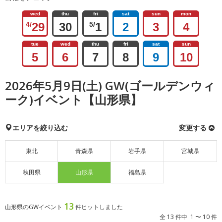
wed
thu
fri
sat
sun
mon
4/
29
30
5/
1
2
3
4
tue
wed
thu
fri
sat
sun
5
6
7
8
9
10
2026年5月9日(土) GW(ゴールデンウィ
ーク)イベント【山形県】
エリアを絞り込む
変更する
東北
青森県
岩手県
宮城県
秋田県
山形県
福島県
13
山形県のGWイベント
件ヒットしました
全 13 件中 1 〜 10 件