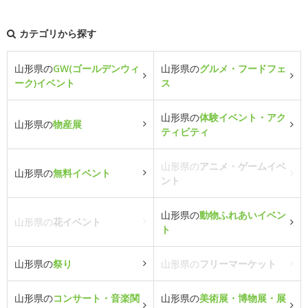
カテゴリから探す
山形県の
GW(ゴールデンウィ
山形県の
グルメ・フードフェ
ーク)イベント
ス
山形県の
体験イベント・アク
山形県の
物産展
ティビティ
山形県の
アニメ・ゲームイベ
山形県の
無料イベント
ント
山形県の
動物ふれあいイベン
山形県の
花イベント
ト
山形県の
祭り
山形県の
フリーマーケット
山形県の
コンサート・音楽関
山形県の
美術展・博物展・展