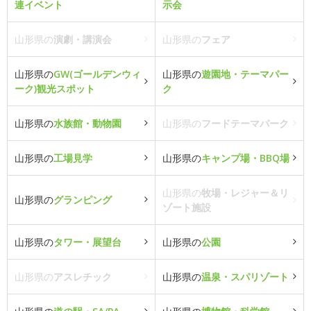
連イベント
示会
山形県の
演劇・講演会
山形県の
フェア
山形県の
GW(ゴールデンウィ
山形県の
遊園地・テーマパー
ーク)観光スポット
ク
山形県の
水族館・動物園
山形県の
フードテーマパーク
山形県の
工場見学
山形県の
キャンプ場・BBQ場
山形県の
牧場・レジャー＆リ
山形県の
グランピング
ゾート施設
山形県の
タワー・展望台
山形県の
公園
山形県の
アスレチック
山形県の
温泉・スパリゾート