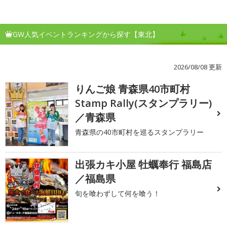
GW人気イベントランキングから探す【東北】
2026/08/08 更新
りんご娘 青森県40市町村
1
Stamp Rally(スタンプラリー)
／青森県
青森県の40市町村を巡るスタンプラリー
出張カキ小屋 牡蠣奉行 福島店
2
／福島県
旬を喰わずして何を喰う！