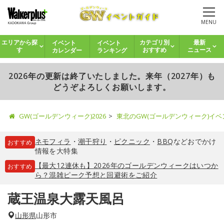
MENU
イベント
イベント
エリアから探
カテゴリ別
最新
カレンダー
ランキング
す
おすすめ
ニュース
2026年の更新は終了いたしました。来年（2027年）も
どうぞよろしくお願いします。
GW(ゴールデンウィーク)2026
東北のGW(ゴールデンウィーク)イ
ネモフィラ
・
潮干狩り
・
ピクニック
・
BBQ
などおでかけ
おすすめ
情報を大特集
【最大12連休も】2026年のゴールデンウィークはいつか
おすすめ
ら？混雑ピーク予想と回避術をご紹介
蔵王温泉大露天風呂
山形県
山形市