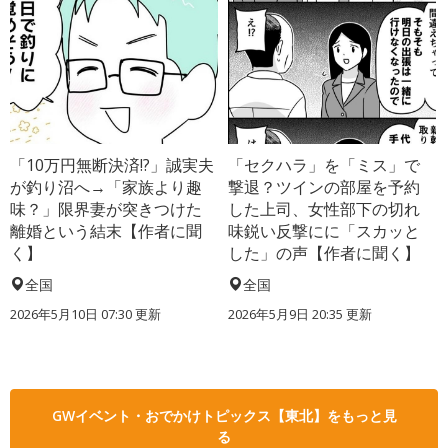
「10万円無断決済!?」誠実夫
「セクハラ」を「ミス」で
が釣り沼へ→「家族より趣
撃退？ツインの部屋を予約
味？」限界妻が突きつけた
した上司、女性部下の切れ
離婚という結末【作者に聞
味鋭い反撃にに「スカッと
く】
した」の声【作者に聞く】
全国
全国
2026年5月10日 07:30 更新
2026年5月9日 20:35 更新
GWイベント・おでかけトピックス【東北】をもっと見
る