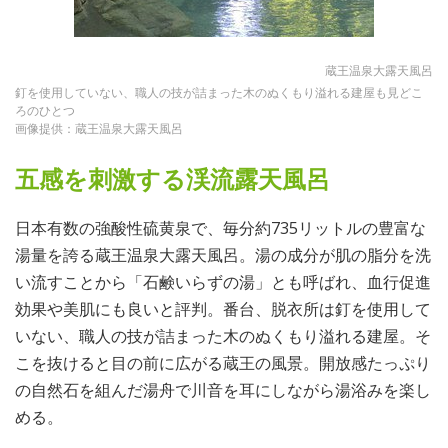
蔵王温泉大露天風呂
釘を使用していない、職人の技が詰まった木のぬくもり溢れる建屋も見どこ
ろのひとつ
画像提供：蔵王温泉大露天風呂
五感を刺激する渓流露天風呂
日本有数の強酸性硫黄泉で、毎分約735リットルの豊富な
湯量を誇る蔵王温泉大露天風呂。湯の成分が肌の脂分を洗
い流すことから「石鹸いらずの湯」とも呼ばれ、血行促進
効果や美肌にも良いと評判。番台、脱衣所は釘を使用して
いない、職人の技が詰まった木のぬくもり溢れる建屋。そ
こを抜けると目の前に広がる蔵王の風景。開放感たっぷり
の自然石を組んだ湯舟で川音を耳にしながら湯浴みを楽し
める。