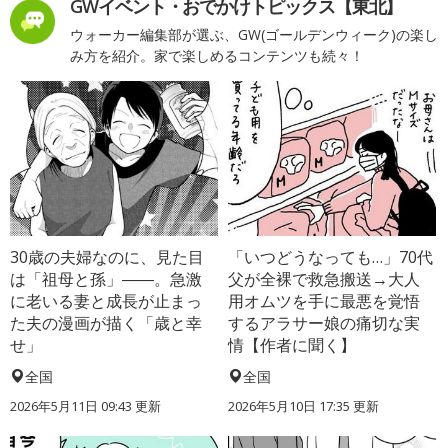
GWイベント・おでかけトピックス【東北】
ウォーカー編集部が選ぶ、GW(ゴールデンウィーク)の楽し
み方を紹介。家で楽しめるコンテンツも続々！
30歳の夫婦なのに、見た目
「いつどうなっても…」70代
は「祖母と孫」――。急激
父が全裸で救急搬送→大人
に老いる妻と成長が止まっ
用オムツを手に最悪を覚悟
た夫の漫画が描く「歳と幸
するアラサー娘の痛切な実
せ」
情【作者に聞く】
全国
全国
2026年5月11日 09:43 更新
2026年5月10日 17:35 更新