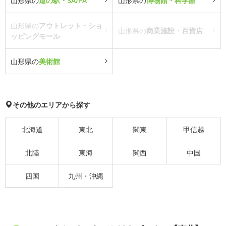
山形県の
道の駅・SA/PA
山形県の
博物館・科学館
山形県の
アウトレット・ショ
山形県の
商業施設・百貨店
ッピングモール
山形県の
美術館
その他のエリアから探す
北海道
東北
関東
甲信越
北陸
東海
関西
中国
四国
九州・沖縄