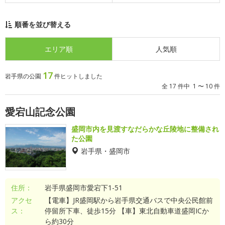
順番を並び替える
エリア順
人気順
17
岩手県の公園
件ヒットしました
全 17 件中 1 〜 10 件
愛宕山記念公園
盛岡市内を見渡すなだらかな丘陵地に整備され
た公園
岩手県・盛岡市
住所：
岩手県盛岡市愛宕下1-51
アクセ
【電車】JR盛岡駅から岩手県交通バスで中央公民館前
ス：
停留所下車、徒歩15分 【車】東北自動車道盛岡ICか
ら約30分