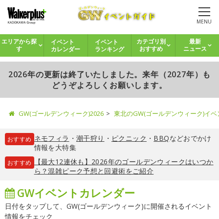
MENU
イベント
イベント
エリアから探
カテゴリ別
最新
カレンダー
ランキング
す
おすすめ
ニュース
2026年の更新は終了いたしました。来年（2027年）も
どうぞよろしくお願いします。
GW(ゴールデンウィーク)2026
東北のGW(ゴールデンウィーク)イ
ネモフィラ
・
潮干狩り
・
ピクニック
・
BBQ
などおでかけ
おすすめ
情報を大特集
【最大12連休も】2026年のゴールデンウィークはいつか
おすすめ
ら？混雑ピーク予想と回避術をご紹介
GWイベントカレンダー
日付をタップして、GW(ゴールデンウィーク)に開催されるイベント
情報をチェック