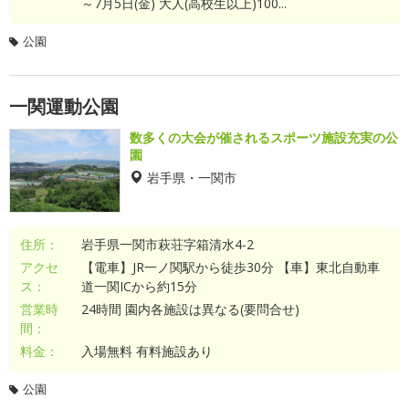
～7月5日(金) 大人(高校生以上)100...
公園
一関運動公園
数多くの大会が催されるスポーツ施設充実の公
園
岩手県・一関市
住所：
岩手県一関市萩荘字箱清水4-2
アクセ
【電車】JR一ノ関駅から徒歩30分 【車】東北自動車
ス：
道一関ICから約15分
営業時
24時間 園内各施設は異なる(要問合せ)
間：
料金：
入場無料 有料施設あり
公園