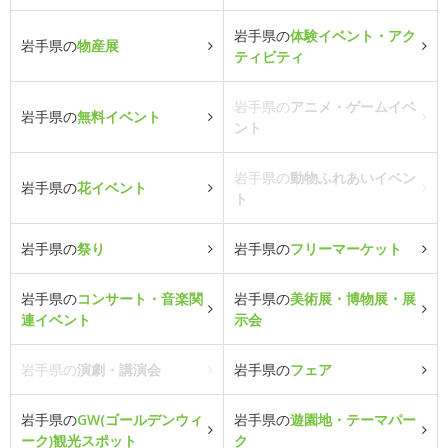
岩手県の
体験イベント・アク
岩手県の
物産展
ティビティ
岩手県の
アニメ・ゲームイベ
岩手県の
無料イベント
ント
岩手県の
動物ふれあいイベン
岩手県の
花イベント
ト
岩手県の
祭り
岩手県の
フリーマーケット
岩手県の
コンサート・音楽関
岩手県の
美術展・博物展・展
連イベント
示会
岩手県の
演劇・講演会
岩手県の
フェア
岩手県の
GW(ゴールデンウィ
岩手県の
遊園地・テーマパー
ーク)観光スポット
ク