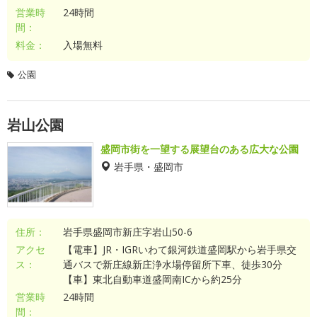
営業時
24時間
間：
料金：
入場無料
公園
岩山公園
盛岡市街を一望する展望台のある広大な公園
岩手県・盛岡市
住所：
岩手県盛岡市新庄字岩山50-6
アクセ
【電車】JR・IGRいわて銀河鉄道盛岡駅から岩手県交
ス：
通バスで新庄線新庄浄水場停留所下車、徒歩30分
【車】東北自動車道盛岡南ICから約25分
営業時
24時間
間：