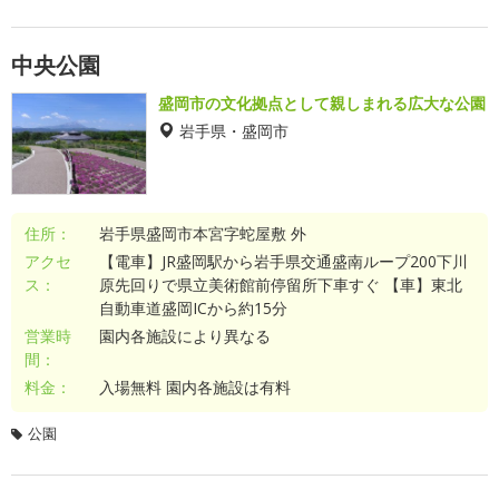
中央公園
盛岡市の文化拠点として親しまれる広大な公園
岩手県・盛岡市
住所：
岩手県盛岡市本宮字蛇屋敷 外
アクセ
【電車】JR盛岡駅から岩手県交通盛南ループ200下川
ス：
原先回りで県立美術館前停留所下車すぐ 【車】東北
自動車道盛岡ICから約15分
営業時
園内各施設により異なる
間：
料金：
入場無料 園内各施設は有料
公園