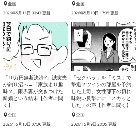
全国
全国
2026年5月11日 09:43 更新
2026年5月10日 17:35 更新
「10万円無断決済!?」誠実夫
「セクハラ」を「ミス」で
が釣り沼へ→「家族より趣
撃退？ツインの部屋を予約
味？」限界妻が突きつけた
した上司、女性部下の切れ
離婚という結末【作者に聞
味鋭い反撃にに「スカッと
く】
した」の声【作者に聞く】
全国
全国
2026年5月10日 07:30 更新
2026年5月9日 20:35 更新