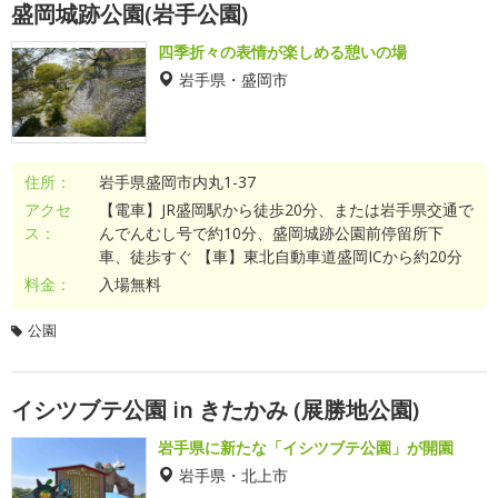
盛岡城跡公園(岩手公園)
四季折々の表情が楽しめる憩いの場
岩手県・盛岡市
住所：
岩手県盛岡市内丸1-37
アクセ
【電車】JR盛岡駅から徒歩20分、または岩手県交通で
ス：
んでんむし号で約10分、盛岡城跡公園前停留所下
車、徒歩すぐ 【車】東北自動車道盛岡ICから約20分
料金：
入場無料
公園
イシツブテ公園 in きたかみ (展勝地公園)
岩手県に新たな「イシツブテ公園」が開園
岩手県・北上市