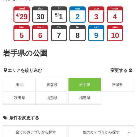
wed
thu
fri
sat
sun
mon
4/
29
30
5/
1
2
3
4
tue
wed
thu
fri
sat
sun
5
6
7
8
9
10
岩手県の公園
エリアを絞り込む
変更する
東北
青森県
岩手県
宮城県
秋田県
山形県
福島県
条件を変更する
全てのカテゴリから探す
他のカテゴリから探す