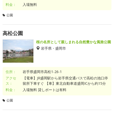
料金：
入場無料
公園
高松公園
桜の名所として親しまれる自然豊かな風致公園
岩手県・盛岡市
住所：
岩手県盛岡市高松1-26-1
アクセ
【電車】JR盛岡駅から岩手県交通バスで高松の池口停
ス：
留所下車すぐ 【車】東北自動車道盛岡ICから約15分
料金：
入場無料 貸しボートは有料
公園