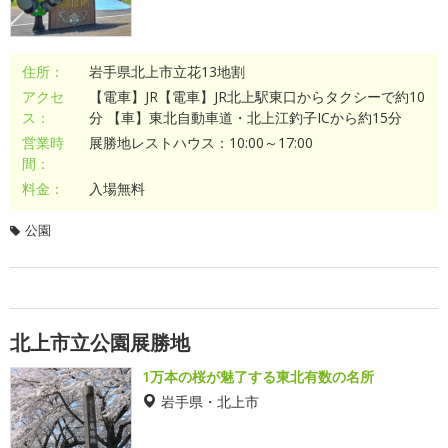
住所：
岩手県北上市立花13地割
アクセ
【電車】JR【電車】JR北上駅東口からタクシーで約10
ス：
分 【車】東北自動車道・北上江釣子ICから約15分
営業時
展勝地レストハウス：10:00～17:00
間：
料金：
入場無料
公園
北上市立公園展勝地
1万本の桜が魅了する東北有数の名所
岩手県・北上市