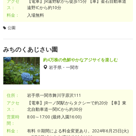
アクセ
【電車】JR遠野駅から徒歩15分 【車】釜石自動車道
ス：
遠野ICから約10分
料金：
入場無料
公園
みちのくあじさい園
約4万株の色鮮やかなアジサイを楽しむ
岩手県・一関市
住所：
岩手県一関市舞川字原沢111
アクセ
【電車】JR一ノ関駅からタクシーで約20分 【車】東
ス：
北自動車道一関ICから約30分
営業時
8:00～17:00 (最終入園16:00)
間：
料金：
有料 ※期間による料金変更あり。2024年6月25日(火)