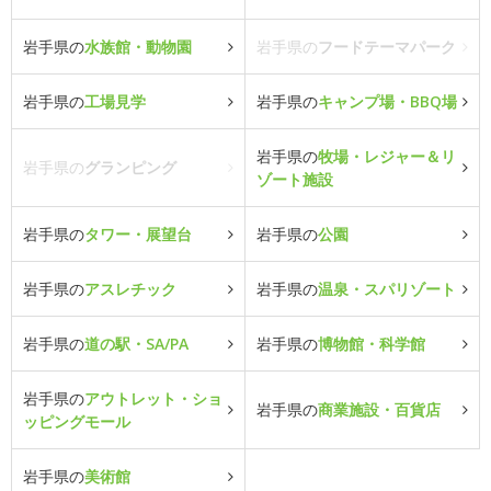
岩手県の
水族館・動物園
岩手県の
フードテーマパーク
岩手県の
工場見学
岩手県の
キャンプ場・BBQ場
岩手県の
牧場・レジャー＆リ
岩手県の
グランピング
ゾート施設
岩手県の
タワー・展望台
岩手県の
公園
岩手県の
アスレチック
岩手県の
温泉・スパリゾート
岩手県の
道の駅・SA/PA
岩手県の
博物館・科学館
岩手県の
アウトレット・ショ
岩手県の
商業施設・百貨店
ッピングモール
岩手県の
美術館