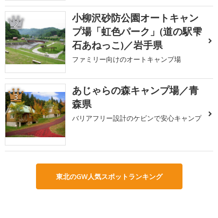
小柳沢砂防公園オートキャン
2
プ場「虹色パーク」(道の駅雫
石あねっこ)／岩手県
ファミリー向けのオートキャンプ場
あじゃらの森キャンプ場／青
3
森県
バリアフリー設計のケビンで安心キャンプ
東北のGW人気スポットランキング