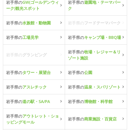
岩手県の
GW(ゴールデンウィ
岩手県の
遊園地・テーマパー
ーク)観光スポット
ク
岩手県の
水族館・動物園
岩手県の
フードテーマパーク
岩手県の
工場見学
岩手県の
キャンプ場・BBQ場
岩手県の
牧場・レジャー＆リ
岩手県の
グランピング
ゾート施設
岩手県の
タワー・展望台
岩手県の
公園
岩手県の
アスレチック
岩手県の
温泉・スパリゾート
岩手県の
道の駅・SA/PA
岩手県の
博物館・科学館
岩手県の
アウトレット・ショ
岩手県の
商業施設・百貨店
ッピングモール