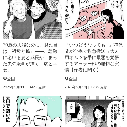
30歳の夫婦なのに、見た目
「いつどうなっても…」70代
は「祖母と孫」――。急激
父が全裸で救急搬送→大人
に老いる妻と成長が止まっ
用オムツを手に最悪を覚悟
た夫の漫画が描く「歳と幸
するアラサー娘の痛切な実
せ」
情【作者に聞く】
全国
全国
2026年5月11日 09:43 更新
2026年5月10日 17:35 更新