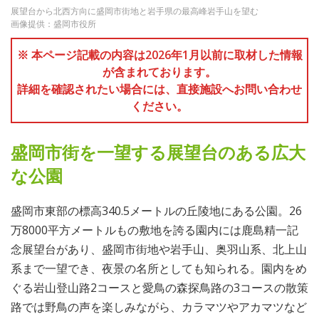
展望台から北西方向に盛岡市街地と岩手県の最高峰岩手山を望む
画像提供：盛岡市役所
※ 本ページ記載の内容は2026年1月以前に取材した情報
が含まれております。
詳細を確認されたい場合には、直接施設へお問い合わせ
ください。
盛岡市街を一望する展望台のある広大
な公園
盛岡市東部の標高340.5メートルの丘陵地にある公園。26
万8000平方メートルもの敷地を誇る園内には鹿島精一記
念展望台があり、盛岡市街地や岩手山、奥羽山系、北上山
系まで一望でき、夜景の名所としても知られる。園内をめ
ぐる岩山登山路2コースと愛鳥の森探鳥路の3コースの散策
路では野鳥の声を楽しみながら、カラマツやアカマツなど