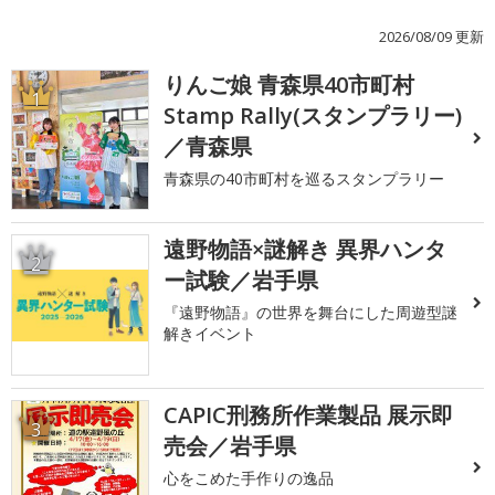
2026/08/09 更新
りんご娘 青森県40市町村
1
Stamp Rally(スタンプラリー)
／青森県
青森県の40市町村を巡るスタンプラリー
遠野物語×謎解き 異界ハンタ
2
ー試験／岩手県
『遠野物語』の世界を舞台にした周遊型謎
解きイベント
CAPIC刑務所作業製品 展示即
3
売会／岩手県
心をこめた手作りの逸品