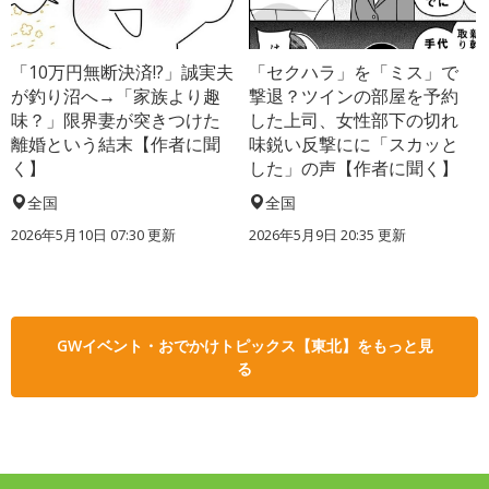
「10万円無断決済!?」誠実夫
「セクハラ」を「ミス」で
が釣り沼へ→「家族より趣
撃退？ツインの部屋を予約
味？」限界妻が突きつけた
した上司、女性部下の切れ
離婚という結末【作者に聞
味鋭い反撃にに「スカッと
く】
した」の声【作者に聞く】
全国
全国
2026年5月10日 07:30 更新
2026年5月9日 20:35 更新
GWイベント・おでかけトピックス【東北】をもっと見
る