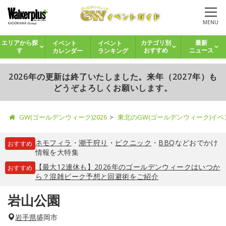
MENU
イベント
イベント
エリアから探
カテゴリ別
最新
カレンダー
ランキング
す
おすすめ
ニュース
2026年の更新は終了いたしました。来年（2027年）も
どうぞよろしくお願いします。
GW(ゴールデンウィーク)2026
東北のGW(ゴールデンウィーク)イ
ネモフィラ
・
潮干狩り
・
ピクニック
・
BBQ
などおでかけ
おすすめ
情報を大特集
【最大12連休も】2026年のゴールデンウィークはいつか
おすすめ
ら？混雑ピーク予想と回避術をご紹介
岩山公園
岩手県
盛岡市