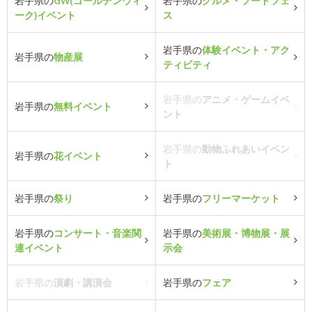
岩手県の
GW(ゴールデンウィ
岩手県の
グルメ・フードフェ
ーク)イベント
ス
岩手県の
体験イベント・アク
岩手県の
物産展
ティビティ
岩手県の
アニメ・ゲームイベ
岩手県の
無料イベント
ント
岩手県の
動物ふれあいイベン
岩手県の
花イベント
ト
岩手県の
祭り
岩手県の
フリーマーケット
岩手県の
コンサート・音楽関
岩手県の
美術展・博物展・展
連イベント
示会
岩手県の
演劇・講演会
岩手県の
フェア