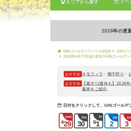
イベ
エリアから探す
2026年の
GW(ゴールデンウィーク)2026
GW(ゴ
2026年4月17日(金) 東北のGW(ゴールデ
ネモフィラ
・
潮干狩り
・
おすすめ
【最大12連休も】202
おすすめ
避術をご紹介
日付をクリックして、GW(ゴールデ
wed
fri
thu
sat
su
4/
5/
29
30
1
2
3