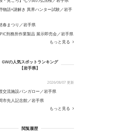
桜・見ごろ】七ッ田の弘法桜／岩手県
野物語×謎解き 異界ハンター試験／岩手
慈春まつり／岩手県
APIC刑務所作業製品 展示即売会／岩手県
もっと見る
GWの人気スポットランキング
【岩手県】
2026/08/07 更新
渡交流施設バンガロー／岩手県
岡市先人記念館／岩手県
もっと見る
閲覧履歴