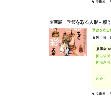
美術展・
企画展「季節を彩る人形－願
季節を彩る
岩手県・
展示会DA
開催場所
開催期間
料金：
美術展・