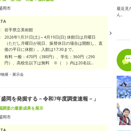
盛岡市
最近見
ん。
TA
：
岩手県立美術館
：
2026年1月31日(土)～4月19日(日) 休館日は月曜日
（ただし月曜日が祝日、振替休日の場合は開館し、直
後の平日に休館）。入館は17:30まで。
有料 一般：470円（380円）、学生：360円（290
円）、高校生以下は無料 ※（ ）内は20名以...
博物展・展示会
「盛岡を発掘する－令和7年度調査速報－」
掘調査の最新成果を展示
盛岡市
TA