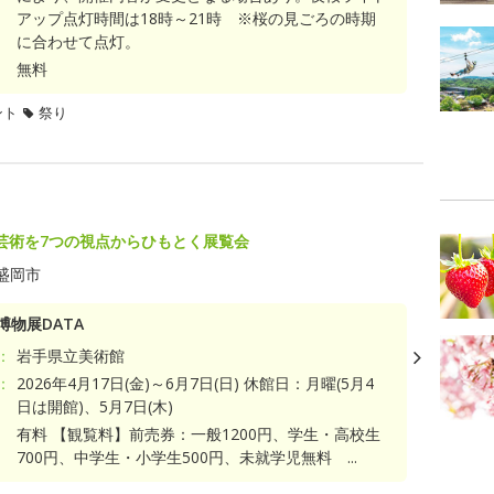
アップ点灯時間は18時～21時 ※桜の見ごろの時期
に合わせて点灯。
無料
ント
祭り
芸術を7つの視点からひもとく展覧会
盛岡市
博物展DATA
：
岩手県立美術館
：
2026年4月17日(金)～6月7日(日) 休館日：月曜(5月4
日は開館)、5月7日(木)
有料 【観覧料】前売券：一般1200円、学生・高校生
700円、中学生・小学生500円、未就学児無料 ...