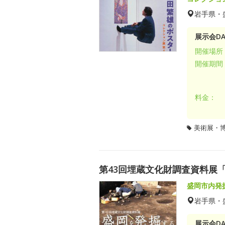
岩手県・
展示会DA
開催場所
開催期間
料金：
美術展・
第43回埋蔵文化財調査資料展
盛岡市内発
岩手県・
展示会DA