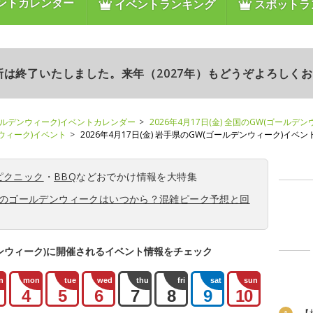
ントカレンダー
イベントランキング
スポットラ
更新は終了いたしました。来年（2027年）もどうぞよろしく
ールデンウィーク)イベントカレンダー
2026年4月17日(金) 全国のGW(ゴールデ
ンウィーク)イベント
2026年4月17日(金) 岩手県のGW(ゴールデンウィーク)イベン
ピクニック
・
BBQ
などおでかけ情報を大特集
6年のゴールデンウィークはいつから？混雑ピーク予想と回
ンウィーク)に開催されるイベント情報をチェック
n
mon
tue
wed
thu
fri
sat
sun
4
5
6
7
8
9
10