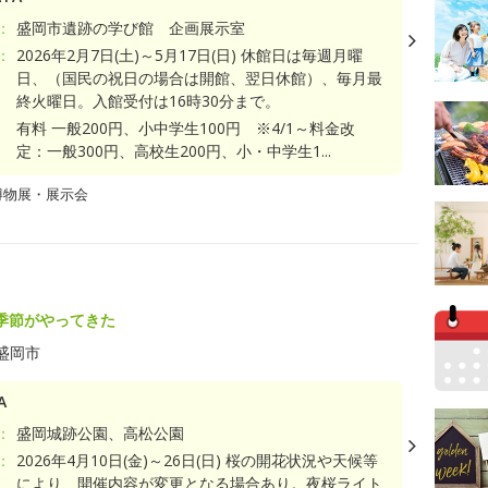
：
盛岡市遺跡の学び館 企画展示室
：
2026年2月7日(土)～5月17日(日) 休館日は毎週月曜
日、（国民の祝日の場合は開館、翌日休館）、毎月最
終火曜日。入館受付は16時30分まで。
有料 一般200円、小中学生100円 ※4/1～料金改
定：一般300円、高校生200円、小・中学生1...
博物展・展示会
季節がやってきた
盛岡市
A
：
盛岡城跡公園、高松公園
：
2026年4月10日(金)～26日(日) 桜の開花状況や天候等
により、開催内容が変更となる場合あり。夜桜ライト