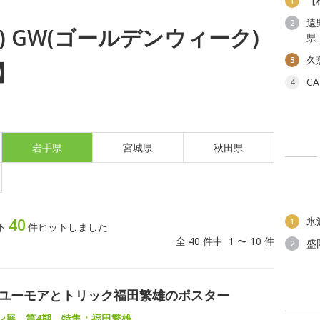
【
1
遠
2
金) GW(ゴールデンウィーク)
県
久
3
】
C
4
岩手県
宮城県
秋田県
氷
40
1
ト
件ヒットしました
全 40 件中 1 〜 10 件
盛
2
:ユーモアとトリック福田繁雄のポスター
ン展 第4期 特集：福田繁雄