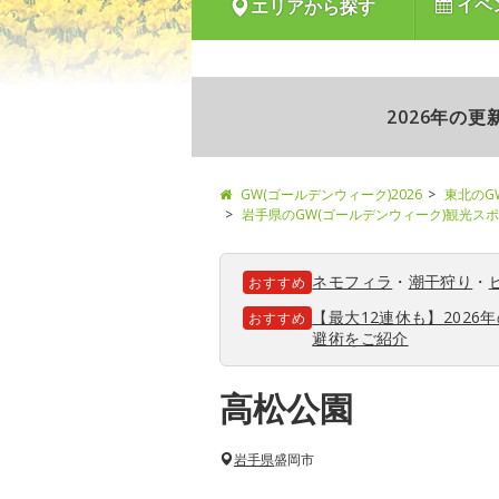
イベ
エリアから探す
2026年の
GW(ゴールデンウィーク)2026
東北のG
岩手県のGW(ゴールデンウィーク)観光ス
ネモフィラ
・
潮干狩り
・
おすすめ
【最大12連休も】202
おすすめ
避術をご紹介
高松公園
岩手県
盛岡市