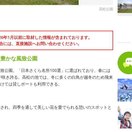
高松公園
026年1月以前に取材した情報が含まれております。
合には、直接施設へお問い合わせください。
然豊かな風致公園
致公園。「日本さくら名所100選」に選ばれており、春には
桜が咲き誇る。高松の池では、冬に多くの白鳥が越冬のため飛来
かけては貸しボートも利用できる。
備され、四季を通して美しい花を愛でられる憩いのスポットと