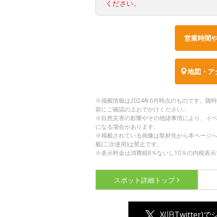
ください。
営業時間
地図・ア
※掲載情報は2024年6月時点のものです。
前にご確認の上おでかけください。
※自然災害の影響やその他諸事情により、イ
になる場合があります。
※掲載されている画像は取材先から本ページ
載(二次使用)は禁止です。
※表示料金は消費税8％ないし10％の内税表示
スポット詳細
トップ
X(旧Twitter)