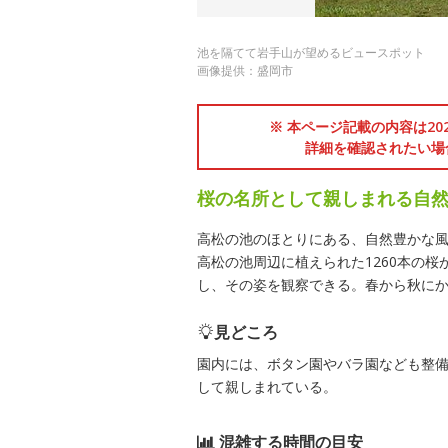
池を隔てて岩手山が望めるビュースポット
画像提供：盛岡市
※ 本ページ記載の内容は2
詳細を確認されたい場
桜の名所として親しまれる自
高松の池のほとりにある、自然豊かな風
高松の池周辺に植えられた1260本の
し、その姿を観察できる。春から秋に
見どころ
園内には、ボタン園やバラ園なども整
して親しまれている。
混雑する時間の目安