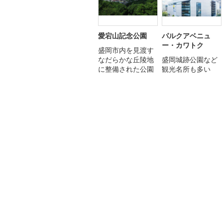
愛宕山記念公園
パルクアベニュ
ー・カワトク
盛岡市内を見渡す
なだらかな丘陵地
盛岡城跡公園など
に整備された公園
観光名所も多い