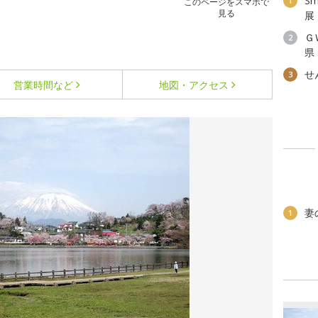
Sm
1
このページをスマホで
見る
展
Ｇ
2
県
せ
3
営業時間など
地図・アクセス
妻
1