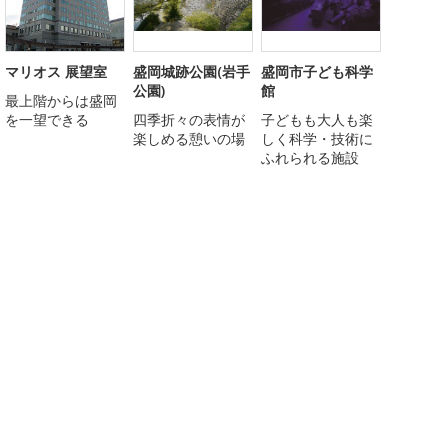
マリオス 展望室
盛岡城跡公園(岩手
盛岡市子ども科学
公園)
館
最上階からは盛岡
を一望できる
四季折々の表情が
子どもも大人も楽
楽しめる憩いの場
しく科学・技術に
ふれられる施設