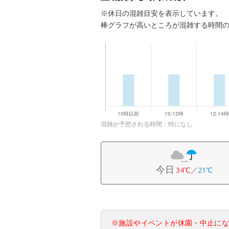
※休日の混雑目安を表示しています。
棒グラフが高いところが混雑する時間
混雑が予想される時間：特になし
今日
34℃
／
21℃
※施設やイベントが休園・中止に