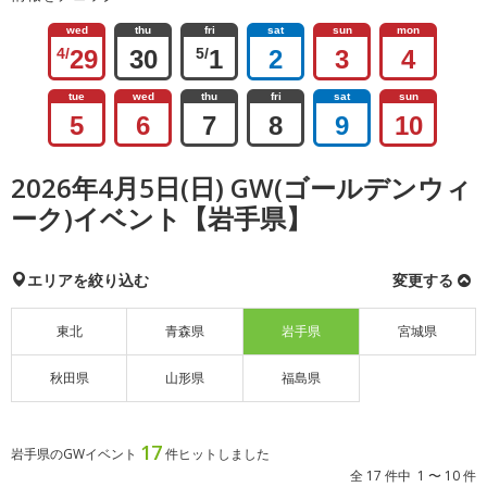
wed
thu
fri
sat
sun
mon
4/
29
30
5/
1
2
3
4
tue
wed
thu
fri
sat
sun
5
6
7
8
9
10
2026年4月5日(日) GW(ゴールデンウィ
ーク)イベント【岩手県】
エリアを絞り込む
変更する
東北
青森県
岩手県
宮城県
秋田県
山形県
福島県
17
岩手県のGWイベント
件ヒットしました
全 17 件中 1 〜 10 件