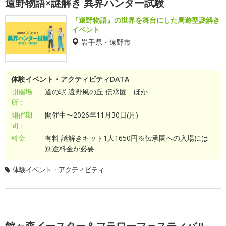
遠野物語×謎解き 異界ハンター試験
『遠野物語』の世界を舞台にした周遊型謎解き
イベント
岩手県・遠野市
体験イベント・アクティビティDATA
開催場
道の駅 遠野風の丘 伝承園 ほか
所：
開催期
開催中〜2026年11月30日(月)
間：
料金:
有料 謎解きキット1人1650円※伝承園への入場には
別途料金が必要
体験イベント・アクティビティ