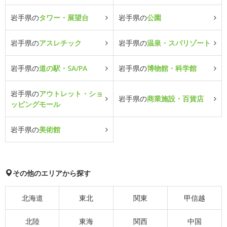
岩手県の
タワー・展望台
岩手県の
公園
岩手県の
アスレチック
岩手県の
温泉・スパリゾート
岩手県の
道の駅・SA/PA
岩手県の
博物館・科学館
岩手県の
アウトレット・ショ
岩手県の
商業施設・百貨店
ッピングモール
岩手県の
美術館
その他のエリアから探す
北海道
東北
関東
甲信越
北陸
東海
関西
中国