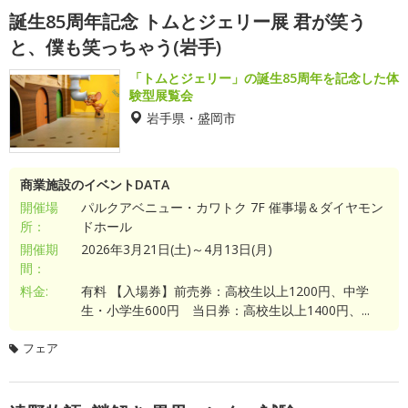
誕生85周年記念 トムとジェリー展 君が笑う
と、僕も笑っちゃう(岩手)
「トムとジェリー」の誕生85周年を記念した体
験型展覧会
岩手県・盛岡市
商業施設のイベントDATA
開催場
パルクアベニュー・カワトク 7F 催事場＆ダイヤモン
所：
ドホール
開催期
2026年3月21日(土)～4月13日(月)
間：
料金:
有料 【入場券】前売券：高校生以上1200円、中学
生・小学生600円 当日券：高校生以上1400円、...
フェア