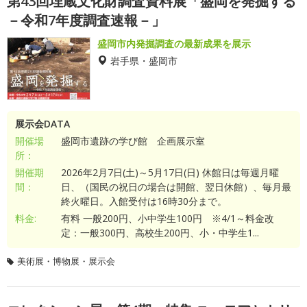
第43回埋蔵文化財調査資料展「盛岡を発掘する
－令和7年度調査速報－」
盛岡市内発掘調査の最新成果を展示
岩手県・盛岡市
展示会DATA
開催場
盛岡市遺跡の学び館 企画展示室
所：
開催期
2026年2月7日(土)～5月17日(日) 休館日は毎週月曜
間：
日、（国民の祝日の場合は開館、翌日休館）、毎月最
終火曜日。入館受付は16時30分まで。
料金:
有料 一般200円、小中学生100円 ※4/1～料金改
定：一般300円、高校生200円、小・中学生1...
美術展・博物展・展示会