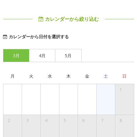
カレンダーから絞り込む
カレンダーから日付を選択する
3月
4月
5月
月
火
水
木
金
土
日
1
2
3
4
5
6
7
8