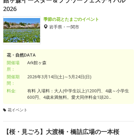
館ヶ森イースター＆フラワーフェスティバル
2026
季節の花とたまごのイベント
岩手県・一関市
花・自然DATA
開催場
Ark館ヶ森
所：
開催期
2026年3月14日(土)～5月24日(日)
間：
料金:
有料 入場料：大人(中学生以上)1200円、4歳～小学生
600円、4歳未満無料。愛犬同伴料金1頭20...
花イベント
【桜・見ごろ】大渡橋・橋詰広場の一本桜