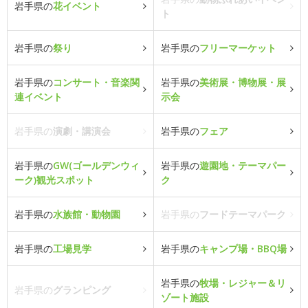
岩手県の
花イベント
ト
岩手県の
祭り
岩手県の
フリーマーケット
岩手県の
コンサート・音楽関
岩手県の
美術展・博物展・展
連イベント
示会
岩手県の
演劇・講演会
岩手県の
フェア
岩手県の
GW(ゴールデンウィ
岩手県の
遊園地・テーマパー
ーク)観光スポット
ク
岩手県の
水族館・動物園
岩手県の
フードテーマパーク
岩手県の
工場見学
岩手県の
キャンプ場・BBQ場
岩手県の
牧場・レジャー＆リ
岩手県の
グランピング
ゾート施設