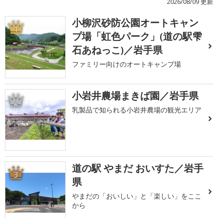
2026/08/09 更新
小柳沢砂防公園オートキャン
1
プ場「虹色パーク」(道の駅雫
石あねっこ)／岩手県
ファミリー向けのオートキャンプ場
小岩井農場まきば園／岩手県
2
乳製品で知られる小岩井農場の観光エリア
道の駅 やまだ おいすた／岩手
3
県
やまだの「おいしい」と「楽しい」をここ
から