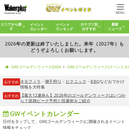
MENU
イベント
イベント
エリアから探
カテゴリ別
最新
カレンダー
ランキング
す
おすすめ
ニュース
2026年の更新は終了いたしました。来年（2027年）も
どうぞよろしくお願いします。
GW(ゴールデンウィーク)2026
GW(ゴールデンウィーク)イベント
ネモフィラ
・
潮干狩り
・
ピクニック
・
BBQ
などおでかけ
おすすめ
情報を大特集
【最大12連休も】2026年のゴールデンウィークはいつか
おすすめ
ら？混雑ピーク予想と回避術をご紹介
GWイベントカレンダー
日付をタップして、GW(ゴールデンウィーク)に開催されるイベント
情報をチェック