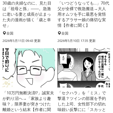
30歳の夫婦なのに、見た目
「いつどうなっても…」70代
は「祖母と孫」――。急激
父が全裸で救急搬送→大人
に老いる妻と成長が止まっ
用オムツを手に最悪を覚悟
た夫の漫画が描く「歳と幸
するアラサー娘の痛切な実
せ」
情【作者に聞く】
全国
全国
2026年5月11日 09:43 更新
2026年5月10日 17:35 更新
「10万円無断決済!?」誠実夫
「セクハラ」を「ミス」で
が釣り沼へ→「家族より趣
撃退？ツインの部屋を予約
味？」限界妻が突きつけた
した上司、女性部下の切れ
離婚という結末【作者に聞
味鋭い反撃にに「スカッと