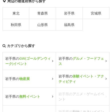
周辺の都道府県から探す
東北
青森県
岩手県
宮城県
秋田県
山形県
福島県
カテゴリから探す
岩手県の
GW(ゴールデンウィ
岩手県の
グルメ・フードフェ
ーク)イベント
ス
岩手県の
体験イベント・アク
岩手県の
物産展
ティビティ
岩手県の
アニメ・ゲームイベ
岩手県の
無料イベント
ント
岩手県の
動物ふれあいイベン