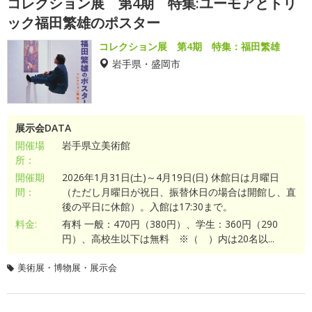
コレクション展 第4期 特集:ユーモアとトリ
ック福田繁雄のポスター
コレクション展 第4期 特集：福田繁雄
岩手県・盛岡市
展示会DATA
開催場
岩手県立美術館
所：
開催期
2026年1月31日(土)～4月19日(日) 休館日は月曜日
間：
（ただし月曜日が祝日、振替休日の場合は開館し、直
後の平日に休館）。入館は17:30まで。
料金:
有料 一般：470円（380円）、学生：360円（290
円）、高校生以下は無料 ※（ ）内は20名以...
美術展・博物展・展示会